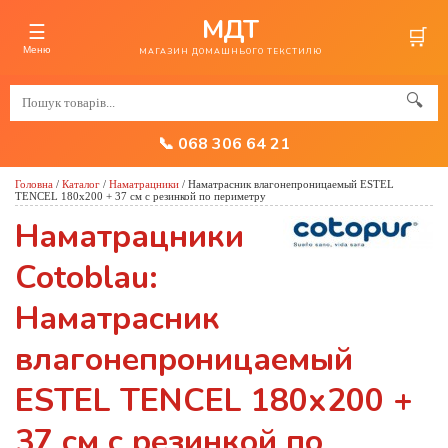
МДТ
☰
🛒
Меню
МАГАЗИН ДОМАШНЬОГО ТЕКСТИЛЮ
🔍
📞 068 306 64 21
Головна
/
Каталог
/
Наматрацники
/
Наматрасник влагонепроницаемый ESTEL
TENCEL 180х200 + 37 см с резинкой по периметру
Наматрацники
Cotoblau:
Наматрасник
влагонепроницаемый
ESTEL TENCEL 180х200 +
37 см с резинкой по