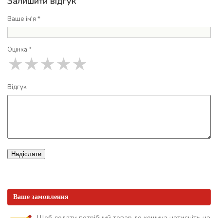
Залишити відгук
Ваше ім'я *
Оцінка *
★
★
★
★
★
Відгук
Надіслати
Ваше замовлення
Щоб додати потрібний товар до кошика натисніть на