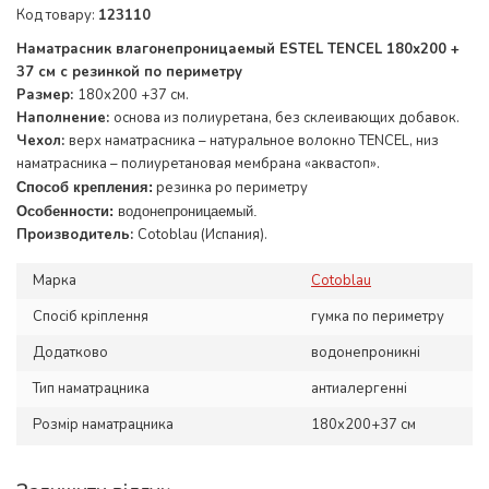
Код товару:
123110
Наматрасник влагонепроницаемый ESTEL TENCEL 180х200 +
37 см с резинкой по периметру
Размер:
180х200 +37 см.
Наполнение:
основа из полиуретана, без склеивающих добавок.
Чехол:
верх наматрасника – натуральное волокно TENCEL, низ
наматрасника – полиуретановая мембрана «аквастоп».
резинка ро периметру
Способ крепления:
Особенности:
водонепроницаемый.
Производитель:
Cotoblau (Испания).
Марка
Cotoblau
Спосіб кріплення
гумка по периметру
Додатково
водонепроникні
Тип наматрацника
антиалергенні
Розмір наматрацника
180x200+37 см