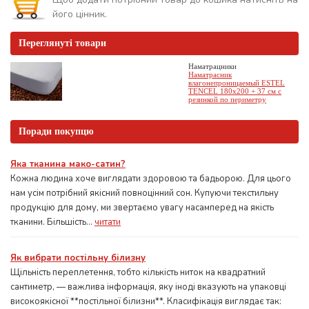
його цінник.
Переглянуті товари
Наматрацники
Наматрасник
влагонепроницаемый ESTEL
TENCEL 180х200 + 37 см с
резинкой по периметру
Поради покупцю
Яка тканина мако-сатин?
Кожна людина хоче виглядати здоровою та бадьорою. Для цього
нам усім потрібний якісний повноцінний сон. Купуючи текстильну
продукцію для дому, ми звертаємо увагу насамперед на якість
тканини. Більшість...
читати
Як вибрати постільну білизну
Щільність переплетення, тобто кількість ниток на квадратний
сантиметр, — важлива інформація, яку іноді вказують на упаковці
високоякісної **постільної білизни**. Класифікація виглядає так: