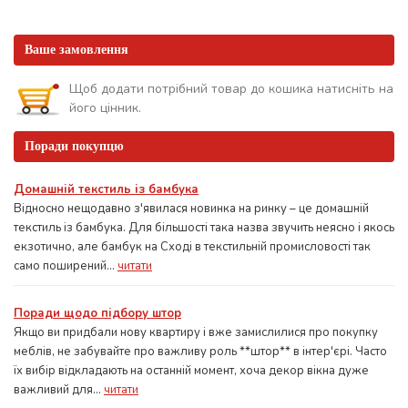
Ваше замовлення
Щоб додати потрібний товар до кошика натисніть на
його цінник.
Поради покупцю
Домашній текстиль із бамбука
Відносно нещодавно з'явилася новинка на ринку – це домашній
текстиль із бамбука. Для більшості така назва звучить неясно і якось
екзотично, але бамбук на Сході в текстильній промисловості так
само поширений...
читати
Поради щодо підбору штор
Якщо ви придбали нову квартиру і вже замислилися про покупку
меблів, не забувайте про важливу роль **штор** в інтер'єрі. Часто
їх вибір відкладають на останній момент, хоча декор вікна дуже
важливий для...
читати