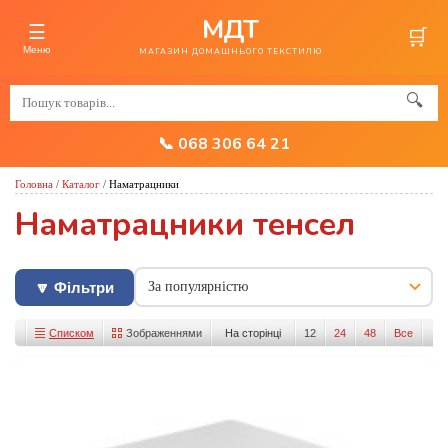
МДТ
☰
🛒
Меню
МАГАЗИН ДОМАШНЬОГО ТЕКСТИЛЮ
🔍
📞 068 306 64 21
Головна
/
Каталог
/
Наматрацники
Наматрацники тенсел
🔽 Фільтри
Списком
Зображеннями
На сторінці
12
24
48
Все