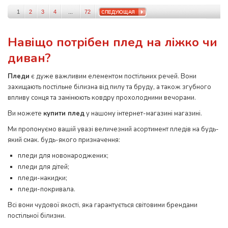
1
2
3
4
...
72
Навіщо потрібен плед на ліжко чи
диван?
Пледи
є дуже важливим елементом постільних речей. Вони
захищають постільне білизна від пилу та бруду, а також згубного
впливу сонця та замінюють ковдру прохолодними вечорами.
Ви можете
купити плед
у нашому інтернет-магазині магазині.
Ми пропонуємо вашій увазі величезний асортимент пледів на будь-
який смак. будь-якого призначення:
пледи для новонароджених;
пледи для дітей;
пледи-накидки;
пледи-покривала.
Всі вони чудової якості, яка гарантується світовими брендами
постільної білизни.