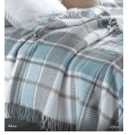
Aksu
135836