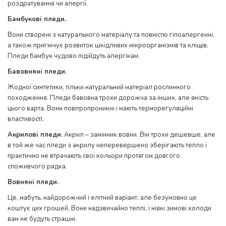
роздратування чи алергії.
Бамбукові пледи.
Вони створені з натурального матеріалу та повністю гіпоалергенні,
а також пригнічує розвиток шкідливих мікроорганізмів та кліщів.
Пледи бамбук чудово підійдуть алергікам.
Бавовняні пледи.
Жодної синтетики, тільки натуральний матеріал рослинного
походження. Пледи бавовна трохи дорожча за інших, але якість
цього варта. Вони повітропроникні і мають терморегуляційні
властивості.
Акрилові пледи.
Акрил – замінник вовни. Він трохи дешевше, але
в той же час пледи з акрилу неперевершено зберігають тепло і
практично не втрачають свої кольори протягом довгого
споживчого рядка.
Вовняні пледи.
Це, мабуть, найдорожчий і елітний варіант, але безумовно це
коштує цих грошей. Вони надзвичайно теплі, і ніякі зимові холоди
вам не будуть страшні.