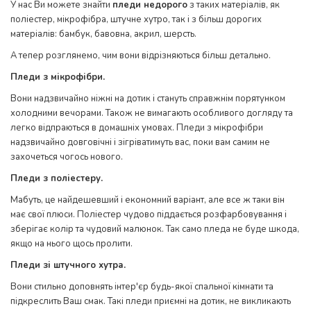
У нас Ви можете знайти
пледи недорого
з таких матеріалів, як
поліестер, мікрофібра, штучне хутро, так і з більш дорогих
матеріалів: бамбук, бавовна, акрил, шерсть.
А тепер розглянемо, чим вони відрізняються більш детально.
Пледи з мікрофібри.
Вони надзвичайно ніжні на дотик і стануть справжнім порятунком
холодними вечорами. Також не вимагають особливого догляду та
легко відпраються в домашніх умовах. Пледи з мікрофібри
надзвичайно довговічні і зігріватимуть вас, поки вам самим не
захочеться чогось нового.
Пледи з поліестеру.
Мабуть, це найдешевший і економний варіант, але все ж таки він
має свої плюси. Поліестер чудово піддається розфарбовування і
зберігає колір та чудовий малюнок. Так само пледа не буде шкода,
якщо на нього щось пролити.
Пледи зі штучного хутра.
Вони стильно доповнять інтер'єр будь-якої спальної кімнати та
підкреслить Ваш смак. Такі пледи приємні на дотик, не викликають