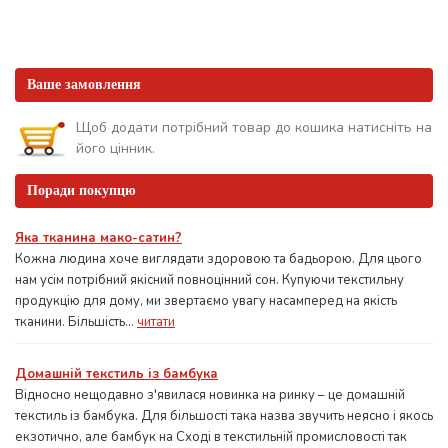
Ваше замовлення
Щоб додати потрібний товар до кошика натисніть на
його цінник.
Поради покупцю
Яка тканина мако-сатин?
Кожна людина хоче виглядати здоровою та бадьорою. Для цього
нам усім потрібний якісний повноцінний сон. Купуючи текстильну
продукцію для дому, ми звертаємо увагу насамперед на якість
тканини. Більшість...
читати
Домашній текстиль із бамбука
Відносно нещодавно з'явилася новинка на ринку – це домашній
текстиль із бамбука. Для більшості така назва звучить неясно і якось
екзотично, але бамбук на Сході в текстильній промисловості так