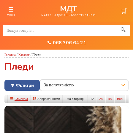
МДТ
☰
🛒
Меню
МАГАЗИН ДОМАШНЬОГО ТЕКСТИЛЮ
🔍
📞 068 306 64 21
Головна
/
Каталог
/
Пледи
Пледи
🔽 Фільтри
Списком
Зображеннями
На сторінці
12
24
48
Все