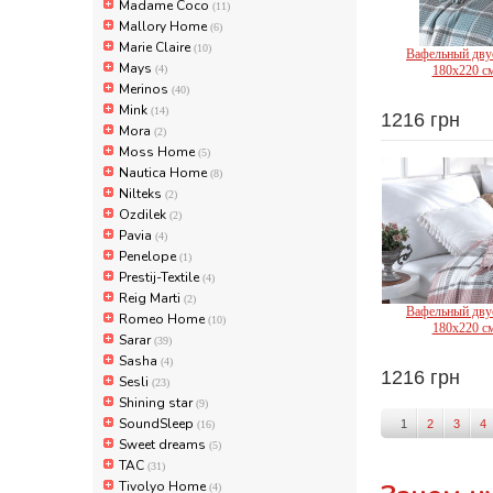
Madame Coco
(11)
Mallory Home
(6)
Marie Claire
(10)
Вафельный дву
Mays
(4)
180х220 см
Merinos
(40)
Mink
(14)
1216 грн
Mora
(2)
Ak
Moss Home
(5)
Nautica Home
(8)
Nilteks
(2)
Ozdilek
(2)
Pavia
(4)
Penelope
(1)
Prestij-Textile
(4)
Reig Marti
(2)
Вафельный дву
Romeo Home
(10)
180х220 см
Sarar
(39)
Sasha
(4)
1216 грн
Sesli
(23)
Ak
Shining star
(9)
SoundSleep
1
2
3
4
(16)
Sweet dreams
(5)
TAC
(31)
Tivolyo Home
(4)