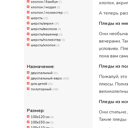
хлопок / бамбук
хлопок, акри
(7)
хлопок / модал
(3)
А теперь рас
хлопок / полиэстер
(17)
шерсть
(22)
Пледы из м
шерсть/акрил
(39)
шерсть/вискоза
(4)
Они необыча
шерсть/кашемир
(3)
шерсть/полиэстер
вечерами. Та
(3)
шерсть/хлопок
(3)
условиях. Пл
пока вам сам
Пледы из по
Назначение
:
двуспальный
(81)
Пожалуй, это
двуспальный евро
(420)
плюсы. Полиэ
для детей
(55)
полуторный
(166)
великолепный
Пледы из ис
Размер
:
Они стильно 
100x120 см
(4)
Такие пледы 
100x150 см
(5)
100х110 см
(1)