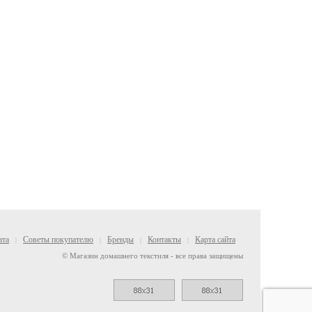
ата
Советы покупателю
Бренды
Контакты
Карта сайта
|
|
|
|
© Магазин домашнего текстиля - все права защищены