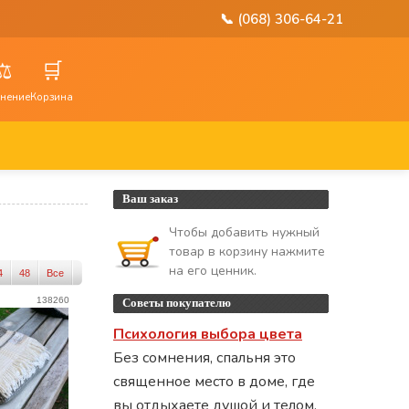
📞 (068) 306-64-21
⚖️
🛒
нение
Корзина
Ваш заказ
Чтобы добавить нужный
товар в корзину нажмите
на его ценник.
4
48
Все
138260
Советы покупателю
Психология выбора цвета
Без сомнения, спальня это
священное место в доме, где
вы отдыхаете душой и телом.