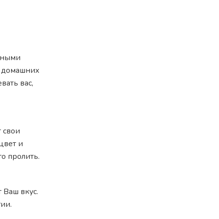
дными
в домашних
вать вас,
 свои
цвет и
то пролить.
 Ваш вкус.
ии.