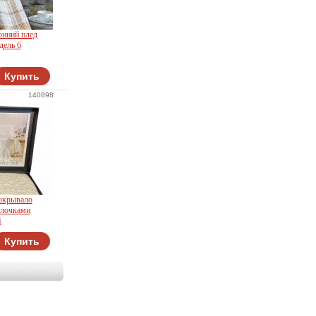
онний плед
дель 6
Купить
140898
покрывало
олочками
й
ome
Купить