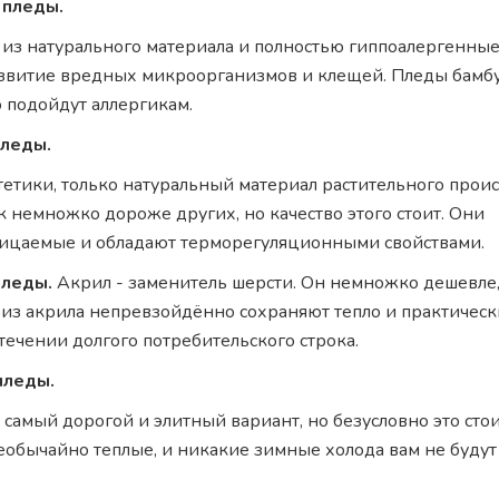
 пледы.
из натурального материала и полностью гиппоалергенные,
азвитие вредных микроорганизмов и клещей. Пледы бамб
 подойдут аллергикам.
леды.
етики, только натуральный материал растительного прои
 немножко дороже других, но качество этого стоит. Они
ицаемые и обладают терморегуляционными свойствами.
пледы.
Акрил - заменитель шерсти. Он немножко дешевле,
из акрила непревзойдённо сохраняют тепло и практическ
 течении долгого потребительского строка.
пледы.
, самый дорогой и элитный вариант, но безусловно это стои
еобычайно теплые, и никакие зимные холода вам не будут