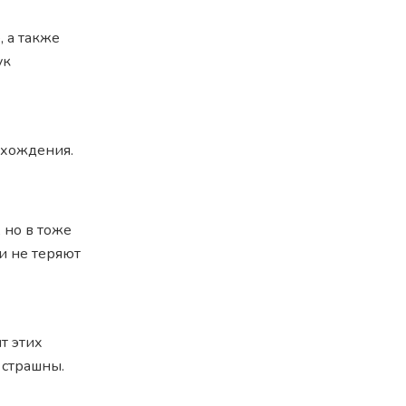
 а также
ук
схождения.
 но в тоже
и не теряют
т этих
 страшны.