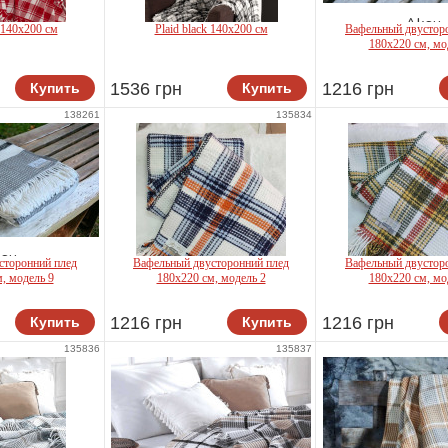
Aksu
t 140x200 см
Plaid black 140x200 см
Вафельный двустор
180x220 см, мо
1536 грн
1216 грн
Купить
Купить
Choice
First Choice
138261
135834
su
сторонний плед
Вафельный двусторонний плед
Вафельный двустор
, модель 9
180х220 см, модель 2
180х220 см, мо
1216 грн
1216 грн
Купить
Купить
Aksu
Aksu
135836
135837