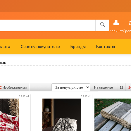
👤
🔍
Кабинет
Срав
плата
Советы покупателю
Бренды
Контакты
леды
ы
Изображениями
На странице
12
2
141124
141125