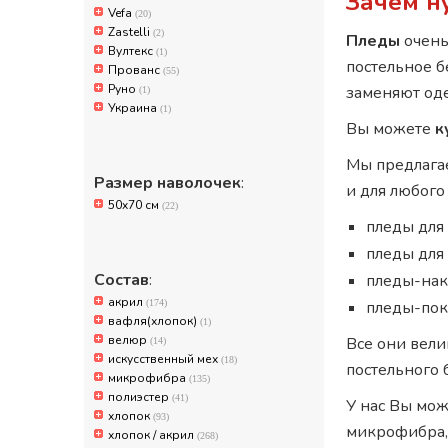
Зачем н
Vefa
(20)
Zastelli
(2)
Пледы
очень
Вултекс
(1)
постельное б
Прованс
(55)
Руно
заменяют од
(1)
Украина
(1)
Вы можете
к
Мы предлага
Размер наволочек
:
и для любого
50x70 см
(22)
пледы для
пледы для 
Состав
:
пледы-нак
акрил
(174)
пледы-пок
вафля(хлопок)
(1)
велюр
Все они вели
(14)
искусственный мех
(18)
постельного 
микрофибра
(135)
полиэстер
(41)
У нас Вы мо
хлопок
(93)
микрофибра, 
хлопок / акрил
(268)