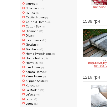
Betires
(3)
Deer scarle
Billerbeck
(31)
By IDO
(3)
Capital Home
(6)
1536 грн
Colorful Home
(48)
First 
Cotton Box
(4)
Diamond
(27)
Diva
(9)
First Choice
(21)
Golden
(8)
Goldentex
(2)
Home Sweet Home
(4)
Home Textile
(19)
Ak
HomyTex
Вафельный дву
(23)
180x220 см
Irina Home
(1)
Karaca Home
(8)
Karna Home
1216 грн
(1)
Klippan Saule
(5)
Koloco
(20)
La Modno
(51)
Le Vele
(40)
Leiper
(2)
Lotus
(17)