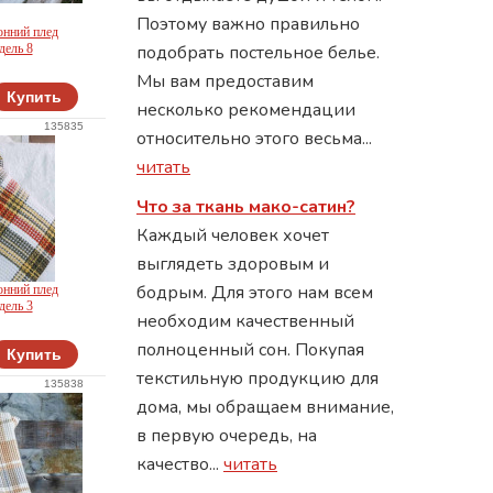
Поэтому важно правильно
онний плед
дель 8
подобрать постельное белье.
Мы вам предоставим
Купить
несколько рекомендации
135835
относительно этого весьма...
читать
Что за ткань мако-сатин?
Каждый человек хочет
выглядеть здоровым и
бодрым. Для этого нам всем
онний плед
дель 3
необходим качественный
полноценный сон. Покупая
Купить
текстильную продукцию для
135838
дома, мы обращаем внимание,
в первую очередь, на
качество...
читать