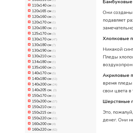
Бамбуковые
110x140 см
(1)
120x165 см
Они созданы 
(1)
120х160 см
(2)
подавляет р
120х170 см
(1)
замечательно
120х180 см.
(1)
125x170 см
(3)
Хлопковые п
130x170 см
(47)
130х180 см
(7)
Никакой синт
130х190 см
(1)
130х210 см
Пледы хлопок
(2)
134x180 см
(1)
воздухопрон
135x160 см
(2)
140x170 см
(5)
Акриловые 
140x180 см
(12)
время пледы 
140x200 см
(24)
140х205 см.
свои цвета в
(3)
150x170 см
(1)
Шерстяные 
150x200 см
(57)
150х210 см
(1)
Это, пожалуй
150х215 см
(1)
150х220 см
(11)
денег. Они н
160x200 см
(4)
160x220 см
(62)