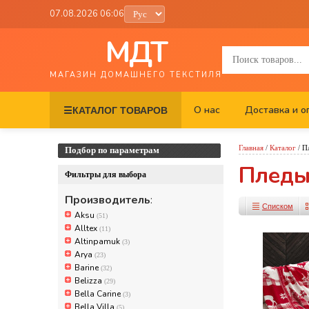
07.08.2026 06:06
МДТ
МАГАЗИН ДОМАШНЕГО ТЕКСТИЛЯ
О нас
Доставка и о
☰
КАТАЛОГ ТОВАРОВ
Главная
/
Каталог
/
П
Подбор по параметрам
Плед
Фильтры для выбора
Производитель
:
Списком
Aksu
(51)
Alltex
(11)
Altinpamuk
(3)
Arya
(23)
Barine
(32)
Belizza
(29)
Bella Carine
(3)
Bella Villa
(5)