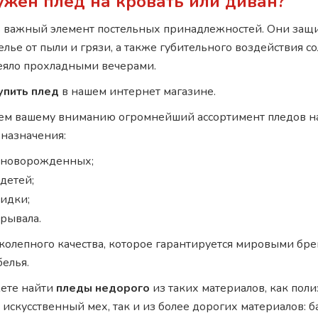
ужен плед на кровать или диван?
 важный элемент постельных принадлежностей. Они за
елье от пыли и грязи, а также губительного воздействия с
еяло прохладными вечерами.
упить плед
в нашем интернет магазине.
ем вашему вниманию огромнейший ассортимент пледов на
 назначения:
 новорожденных;
детей;
идки;
рывала.
колепного качества, которое гарантируется мировыми бр
белья.
жете найти
пледы недорого
из таких материалов, как поли
искусственный мех, так и из более дорогих материалов: б