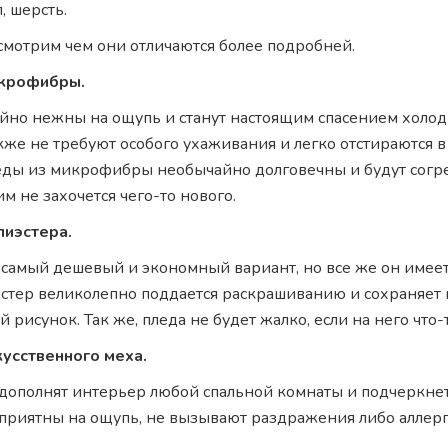
л, шерсть.
смотрим чем они отличаются более подробней.
икрофибры.
йно нежны на ощупь и станут настоящим спасением холо
кже не требуют особого ухаживания и легко отстираются 
еды из микрофибры необычайно долговечны и будут согре
им не захочется чего-то нового.
лиэстера.
 самый дешевый и экономный вариант, но все же он имеет
стер великолепно поддается раскрашиванию и сохраняет 
 рисунок. Так же, пледа не будет жалко, если на него что-
кусственного меха.
дополнят интерьер любой спальной комнаты и подчеркнет
приятны на ощупь, не вызывают раздражения либо аллерг