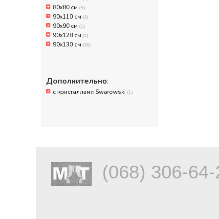
80х80 см
(5)
90x110 см
(1)
90x90 см
(1)
90х128 см
(1)
90х130 см
(16)
Дополнительно
:
с кристаллами Swarowski
(1)
(068) 306-64-