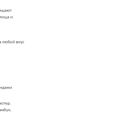
щищают
олнца и
 любой вкус
ендами
эстер,
амбук,