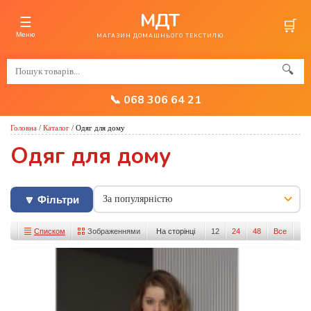
МДТ
☰
🛒
Меню
МАГАЗИН ДОМАШНЬОГО ТЕКСТИЛЮ
🔍
📞 068 306 64 21
Головна
/
Каталог
/
Одяг для дому
Одяг для дому
🔽 Фільтри
Списком
Зображеннями
На сторінці
12
24
48
Все