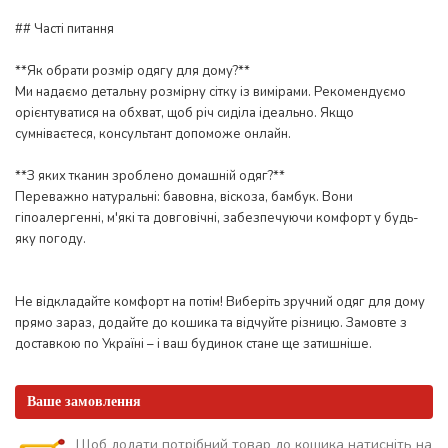
## Часті питання
**Як обрати розмір одягу для дому?**
Ми надаємо детальну розмірну сітку із вимірами. Рекомендуємо
орієнтуватися на обхват, щоб річ сиділа ідеально. Якщо
сумніваєтеся, консультант допоможе онлайн.
**З яких тканин зроблено домашній одяг?**
Переважно натуральні: бавовна, віскоза, бамбук. Вони
гіпоалергенні, м'які та довговічні, забезпечуючи комфорт у будь-
яку погоду.
Не відкладайте комфорт на потім! Виберіть зручний одяг для дому
прямо зараз, додайте до кошика та відчуйте різницю. Замовте з
доставкою по Україні – і ваш будинок стане ще затишніше.
Ваше замовлення
Щоб додати потрібний товар до кошика натисніть на