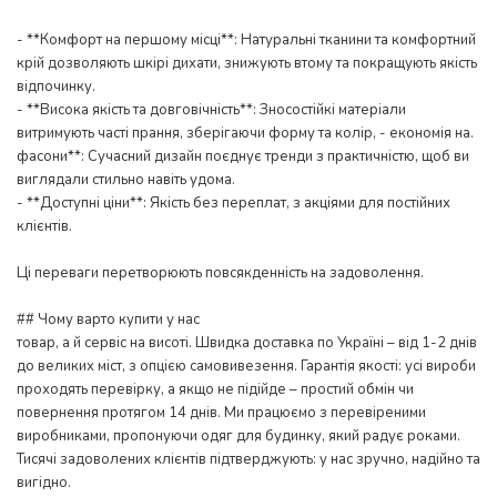
- **Комфорт на першому місці**: Натуральні тканини та комфортний
крій дозволяють шкірі дихати, знижують втому та покращують якість
відпочинку.
- **Висока якість та довговічність**: Зносостійкі матеріали
витримують часті прання, зберігаючи форму та колір, - економія на.
фасони**: Сучасний дизайн поєднує тренди з практичністю, щоб ви
виглядали стильно навіть удома.
- **Доступні ціни**: Якість без переплат, з акціями для постійних
клієнтів.
Ці переваги перетворюють повсякденність на задоволення.
## Чому варто купити у нас
товар, а й сервіс на висоті. Швидка доставка по Україні – від 1-2 днів
до великих міст, з опцією самовивезення. Гарантія якості: усі вироби
проходять перевірку, а якщо не підійде – простий обмін чи
повернення протягом 14 днів. Ми працюємо з перевіреними
виробниками, пропонуючи одяг для будинку, який радує роками.
Тисячі задоволених клієнтів підтверджують: у нас зручно, надійно та
вигідно.