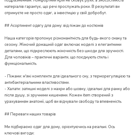
подразненням. Комфортний крій не сковує рухи, а зносостійкість
матеріалів гарантує, що речі прослужать роки. В результаті ви
отримуєте не просто одяг, а інвестицію у свій добробут.
## Асортимент одягу для дому: від піжам до костюмів
Наша категорія пропонує різноманітність для будь-якого смаку та
сезону. Жіночий домашній одяг включає моделі з елегантними
деталями, що підкреслюють жіночність без шкоди для зручності.
Для чоловіків – практичні варіанти, що поєднують стиль і
функціональність.
- Піжами: м'які комплекти для ідеального сну, з терморегуляцією та
антибактеріальними властивостями.
- Халати: затишні моделі з махри або шовку, ідеальні для ранку або
після душу, зі зручними кишенями. Кожен item створений з
урахуванням анатомії, щоб ви відчували свободу та впевненість.
## Переваги наших товарів
Ми підбираємо одяг для дому, орієнтуючись на реальні. Ось
ключові вигоди: