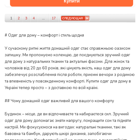
Купити
1
2
3
4
...
17
# Одяг для дому – комфорт і стиль щодня
У сучасному ритмі життя домашній одяг стає справжньою оазисом
затишку. Ми пропонуємо колекцію, де поєднуються зручний одяг
для дому з натуральних тканин та актуальні фасони. Для жінок та
чоловіків від 20 до 60 років, які цінують якість, наш одяг для дому
забезпечує розслаблення після роботи, приємні вечори з родиною
та впевненість у повсякденному комфорті. Купити одяг для дому в
Україні тепер просто – з доставкою по всій країні.
## Чому домашній одяг важливий для вашого комфорту
Будинок – місце, де ви відпочиваєте та набираєтеся сил. Зручний
одяг для дому допомагає зняти напругу, покращити сон та підняти
настрій. Ми фокусуємося на вигодах: натуральні тканини, такі як
бавовна та бамбук, дарують шкірі дихання, запобігаючи