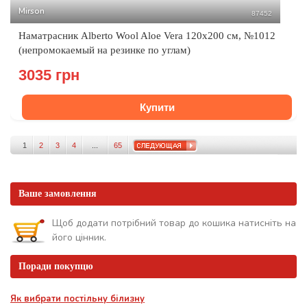
Mirson
87452
Наматрасник Alberto Wool Aloe Vera 120x200 см, №1012
(непромокаемый на резинке по углам)
3035 грн
Купити
1
2
3
4
...
65
Ваше замовлення
Щоб додати потрібний товар до кошика натисніть на
його цінник.
Поради покупцю
Як вибрати постільну білизну