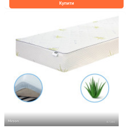
Купити
Mirson
87380