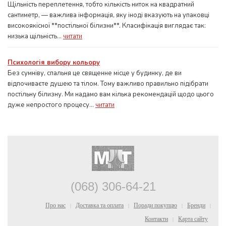
Щільність переплетення, тобто кількість ниток на квадратний
сантиметр, — важлива інформація, яку іноді вказують на упаковці
високоякісної **постільної білизни**. Класифікація виглядає так:
низька щільність...
читати
Психологія вибору кольору
Без сумніву, спальня це священне місце у будинку, де ви
відпочиваєте душею та тілом. Тому важливо правильно підібрати
постільну білизну. Ми надамо вам кілька рекомендацій щодо цього
дуже непростого процесу...
читати
(068) 306-64-21
Про нас
Доставка та оплата
Поради покупцю
Бренди
|
|
|
|
Контакти
Карта сайту
|