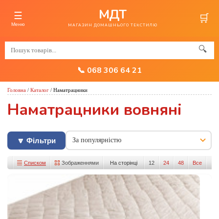
МДТ
☰
🛒
Меню
МАГАЗИН ДОМАШНЬОГО ТЕКСТИЛЮ
🔍
📞 068 306 64 21
Головна
/
Каталог
/
Наматрацники
Наматрацники вовняні
🔽 Фільтри
Списком
Зображеннями
На сторінці
12
24
48
Все