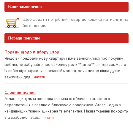
Ваше замовлення
Щоб додати потрібний товар до кошика натисніть на
його цінник.
Поради покупцю
Поради щодо підбору штор
Якщо ви придбали нову квартиру і вже замислилися про покупку
меблів, не забувайте про важливу роль **штор** в інтер'єрі. Часто
їх вибір відкладають на останній момент, хоча декор вікна дуже
важливий для...
читати
Словник тканин
Атлас - це щільна шовкова тканина особливого атласного
переплетення з гладкою блискучою поверхнею. Атлас - одна з
найдавніших тканин, шикарна та елегантна. Назва тканини походить
від арабської, atlas...
читати