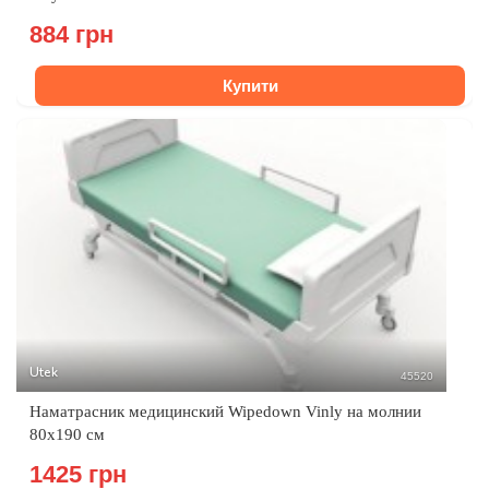
884 грн
Купити
Utek
45520
Наматрасник медицинский Wipedown Vinly на молнии
80х190 см
1425 грн