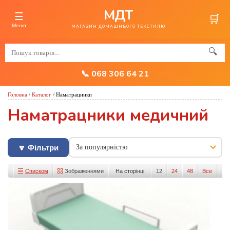
МДТ
☰
🛒
Меню
МАГАЗИН ДОМАШНЬОГО ТЕКСТИЛЮ
🔍
📞 068 306 64 21
Головна
/
Каталог
/
Наматрацники
Наматрацники медичний
🔽 Фільтри
Списком
Зображеннями
На сторінці
12
24
48
Все