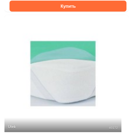
Купить
Utek
40172