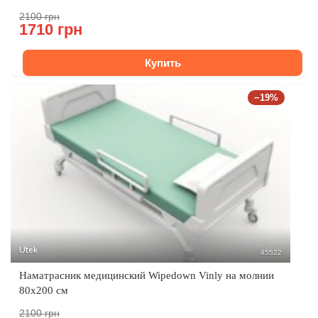
2100 грн
1710 грн
Купить
−19%
Utek
45522
Наматрасник медицинский Wipedown Vinly на молнии
80х200 см
2100 грн