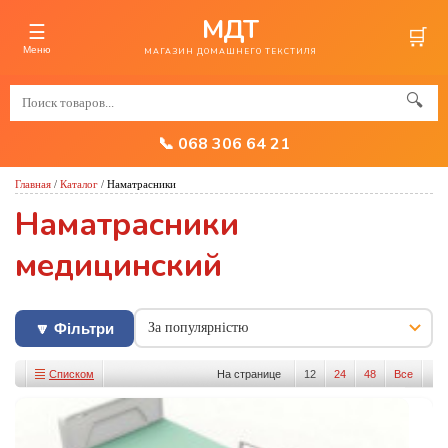
МДТ
☰
🛒
Меню
МАГАЗИН ДОМАШНЕГО ТЕКСТИЛЯ
🔍
📞 068 306 64 21
Главная
/
Каталог
/
Наматрасники
Наматрасники
медицинский
🔽 Фільтри
Списком
На странице
12
24
48
Все
Изображениями