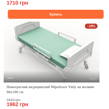
1710 грн
Купить
−19%
Utek
45521
Наматрасник медицинский Wipedown Vinly на молнии
90х190 см
2410 грн
1962 грн