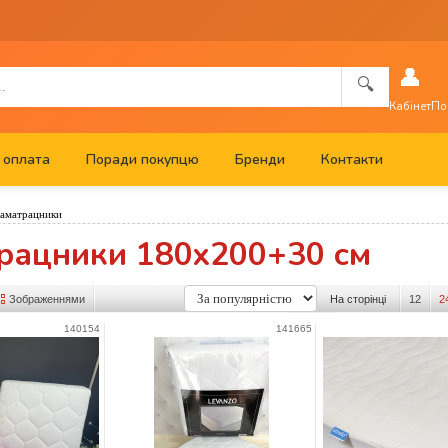
👤
🔍
Кабінет
По
 оплата
Поради покупцю
Бренди
Контакти
аматрацники
рацники 180x200+30 см
Зображеннями
На сторінці
12
2
140154
141665