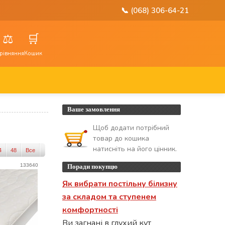
📞 (068) 306-64-21
⚖️
🛒
рівняння
Кошик
Ваше замовлення
Щоб додати потрібний
товар до кошика
натисніть на його цінник.
4
48
Все
133640
Поради покупцю
Як вибрати постільну білизну
за складом та ступенем
комфортності
Ви загнані в глухий кут