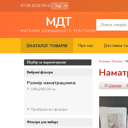
07.08.2026 06:42
МДТ
МАГАЗИН ДОМАШНЬОГО ТЕКСТИЛЮ
Про нас
Доставка та
☰
КАТАЛОГ ТОВАРІВ
Головна
/
Каталог
/
Н
Підбір за параметрами
Намат
Вибрані фільтри
Розмір наматрацника
:
Списком
180x200+30 см
Прибрати всі фільтри
Фільтри для вибору