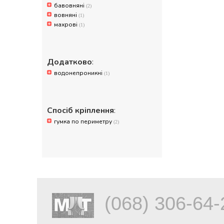
бавовняні
(2)
вовняні
(1)
махрові
(1)
Додатково
:
водонепроникні
(1)
Спосіб кріплення
:
гумка по периметру
(2)
(068) 306-64-