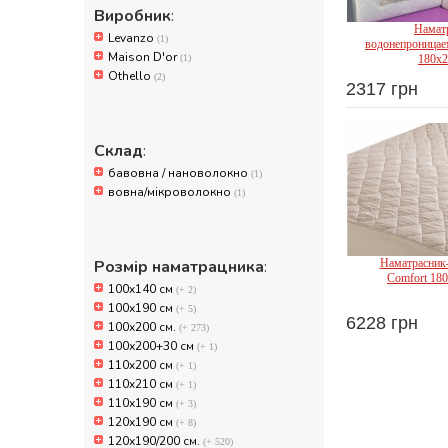
Виробник
:
Намат
Levanzo
(1)
водонепроницае
Maison D'or
Maiso
(1)
180х2
Othello
(2)
2317 грн
Склад
:
бавовна / нановолокно
(1)
вовна/мікроволокно
(1)
Розмір наматрацника
:
Наматрасник-
Comfort 18
100x140 см
(+ 2)
100х190 см
(+ 5)
6228 грн
100х200 см.
(+ 273)
Oth
100х200+30 см
(+ 1)
110x200 см
(+ 1)
110x210 см
(+ 1)
110х190 см
(+ 3)
120х190 см
(+ 8)
120х190/200 см.
(+ 520)