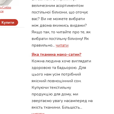
величезним асортиментом
 Cottina
 см
постільної білизни, що оточує
вас? Ви не можете вибрати
Купити
між двома якимись видами?
o
Якщо так, то читайте про те, як
вибрати постільну білизну! Як
правильно...
читати
Яка тканина мако-сатин?
Кожна людина хоче виглядати
здоровою та бадьорою. Для
цього нам усім потрібний
якісний повноцінний сон.
Купуючи текстильну
продукцію для дому, ми
звертаємо увагу насамперед на
якість тканини. Більшість...