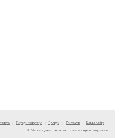
оплата
Поради покупцю
Бренди
Контакти
Карта сайту
|
|
|
|
© Магазин домашнего текстиля - все права защищены