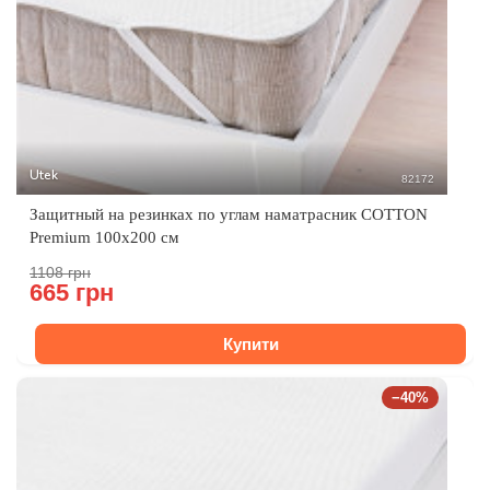
Utek
82172
Защитный на резинках по углам наматрасник COTTON
Premium 100x200 см
1108 грн
665 грн
Купити
−40%