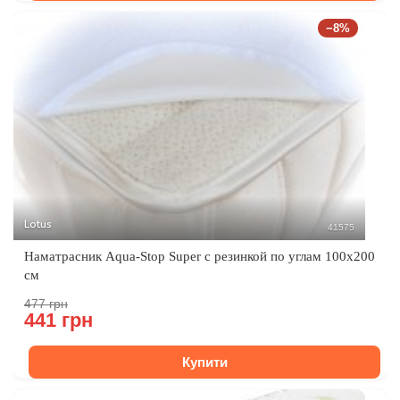
−8%
Lotus
41575
Наматрасник Aqua-Stop Super c резинкой по углам 100x200
см
477 грн
441 грн
Купити