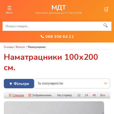
МДТ
☰
🛒
Меню
МАГАЗИН ДОМАШНЬОГО ТЕКСТИЛЮ
🔍
📞 068 306 64 21
Головна
/
Каталог
/
Наматрацники
Наматрацники 100х200
см.
🔽 Фільтри
Списком
Зображеннями
На сторінці
12
24
48
Все