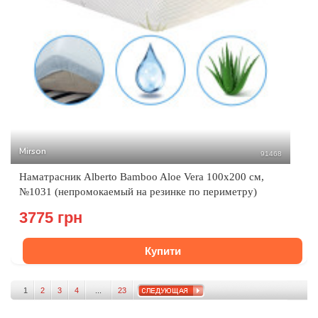
Mirson
91468
Наматрасник Alberto Bamboo Aloe Vera 100x200 см,
№1031 (непромокаемый на резинке по периметру)
3775 грн
Купити
1
2
3
4
...
23