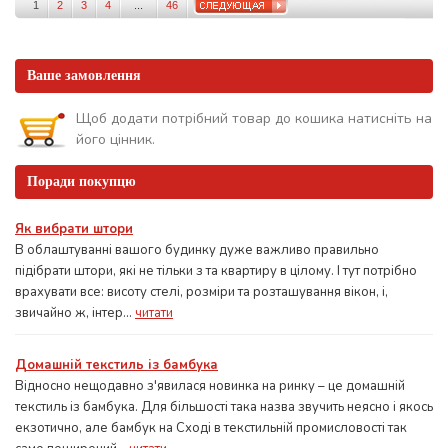
1
2
3
4
...
46
Ваше замовлення
Щоб додати потрібний товар до кошика натисніть на
його цінник.
Поради покупцю
Як вибрати штори
В облаштуванні вашого будинку дуже важливо правильно
підібрати штори, які не тільки з та квартиру в цілому. І тут потрібно
врахувати все: висоту стелі, розміри та розташування вікон, і,
звичайно ж, інтер...
читати
Домашній текстиль із бамбука
Відносно нещодавно з'явилася новинка на ринку – це домашній
текстиль із бамбука. Для більшості така назва звучить неясно і якось
екзотично, але бамбук на Сході в текстильній промисловості так