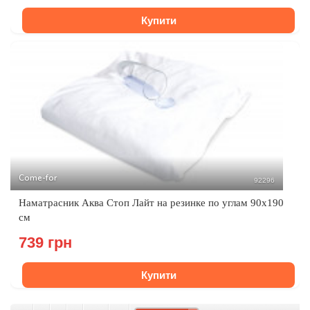
Купити
Come-for
92296
Наматрасник Аква Стоп Лайт на резинке по углам 90х190
см
739 грн
Купити