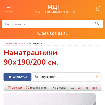
МДТ
☰
🛒
Меню
МАГАЗИН ДОМАШНЬОГО ТЕКСТИЛЮ
🔍
📞 068 306 64 21
Головна
/
Каталог
/
Наматрацники
Наматрацники
90х190/200 см.
🔽 Фільтри
Списком
Зображеннями
На сторінці
12
24
48
Все