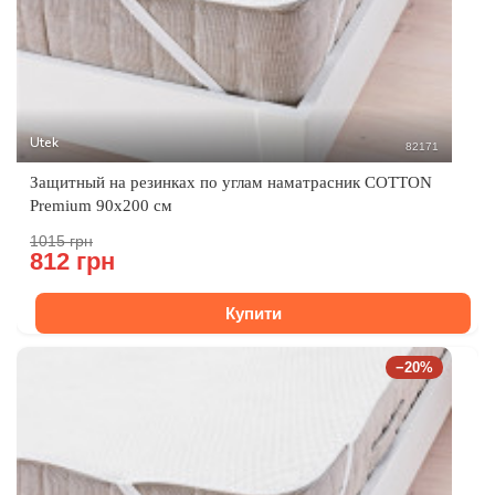
Utek
82171
Защитный на резинках по углам наматрасник COTTON
Premium 90x200 см
1015 грн
812 грн
Купити
−20%