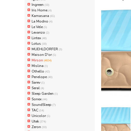
Ingreen
(10)
Iris Home
(4)
Kamasana
(65)
La Modno
(4)
Le Vele
(5)
Levanzo
(2)
Lintex
(48)
Lotus
(18)
MUEHLDORFER
(3)
Maison D'or
(5)
Mirson
(4654)
Mislina
(1)
Othello
(42)
Penelope
(40)
Sarev
(1)
Seral
(4)
Sleep Garden
(1)
Sonex
(44)
SoundSleep
(7)
TAC
(14)
Unicolor
(5)
Utek
(374)
Zeron
(10)