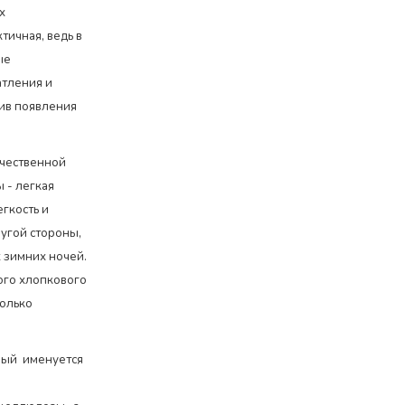
х
тичная, ведь в
ые
атления и
ив появления
чественной
ы - легкая
егкость и
ругой стороны,
х зимних ночей.
ого хлопкового
только
рый именуется