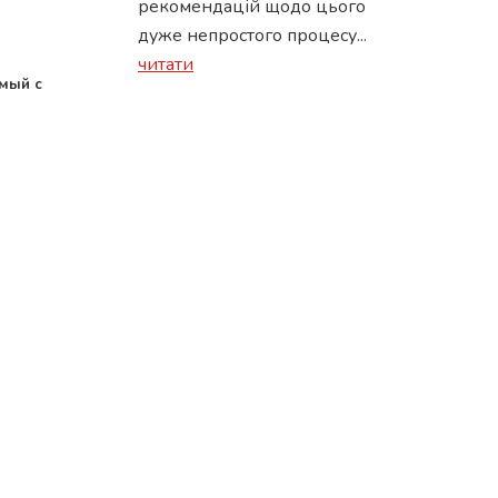
рекомендацій щодо цього
дуже непростого процесу...
читати
мый с