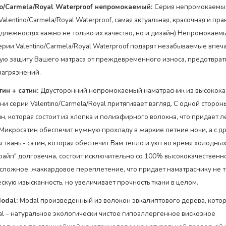
no/Carmela/Royal Waterproof непромокаемый:
Серия непромокаемы
alentino/Carmela/Royal Waterproof, самая актуальная, красочная и прак
длежностях важно не только их качество, но и дизайн) Непромокаем
ерии Valentino/Carmela/Royal Waterproof подарят незабываемые впеч
ую защиту Вашего матраса от преждевременного износа, предотврат
загрязнений.
ин + сатин:
Двусторонний непромокаемый наматрасник из высокока
ни серии Valentino/Carmela/Royal притягивает взгляд. С одной сторон
н, которая состоит из хлопка и полиэфирного волокна, что придает л
 Микросатин обеспечит нужную прохладу в жаркие летние ночи, а с д
ткань - сатин, которая обеспечит Вам тепло и уют во время холодны
трайп" долговечна, состоит исключительно со 100% высококачественн
 сложное, жаккардовое переплетение, что придает наматраснику не 
ескую изысканность, но увеличивает прочность ткани в целом
.
odal:
Modal произведенный из волокон эвкалиптового дерева, кото
al – натуральное экологически чистое гипоаллергенное вискозное