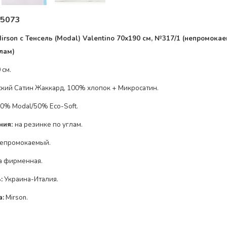
5073
rson с Тенсель (Modal) Valentino 70x190 см, №317/1
(непромокае
глам
)
 см.
кий Сатин Жаккард, 100% хлопок + Микросатин.
0% Modal/50% Eco-Soft
.
ния:
на резинке по
углам
.
епромокаемый.
а фирменная.
:
Украина-Италия.
а:
Mirson.