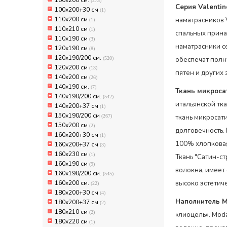
100х200 см.
(273)
Серия Valenti
100х200+30 см
(1)
110x200 см
наматрасников V
(1)
110x210 см
(1)
спальных прина
110х190 см
(3)
наматрасники с
120х190 см
(8)
120х190/200 см.
(520)
обеспечат полн
120х200 см
(13)
пятен и других 
140x200 см
(26)
140х190 см.
(7)
Ткань микросат
140х190/200 см.
(542)
итальянской тка
140х200+37 см
(1)
150х190/200 см
(267)
ткань микросати
150х200 см
(2)
долговечность.
160x200+30 см
(1)
100% хлопковая 
160x200+37 см
(3)
160x230 см
(1)
Ткань "Сатин-с
160х190 см
(9)
волокна, имеет
160х190/200 см.
(545)
160х200 см.
высоко эстетич
(22)
180x200+30 см
(4)
Наполнитель M
180x200+37 см
(2)
180x210 см
(2)
«лиоцель». Mod
180x220 см
(1)