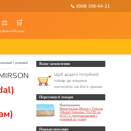
📞 (068) 306-64-21
⚖️
🛒
рівняння
Кошик
мокаемый с резинкой
Ваше замовлення
Щоб додати потрібний
товар до кошика
al)
натисніть на його цінник.
Переглянуті товари
Наматрацники
Наматрасник Mirson с Тенсель
ам)
(Modal) Valentino 70x190 см,
№317/1 (непромокаемый с
резинкой по углам)
Поради покупцю