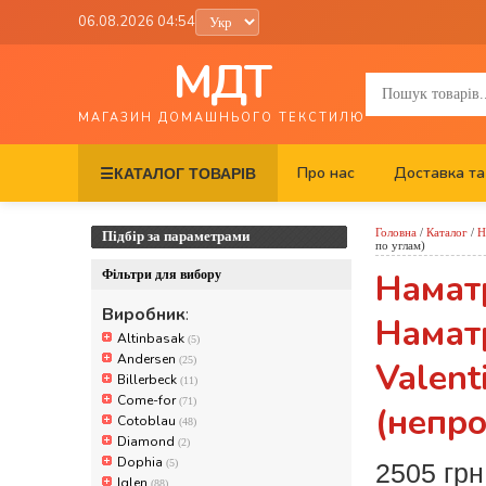
06.08.2026 04:54
МДТ
МАГАЗИН ДОМАШНЬОГО ТЕКСТИЛЮ
Про нас
Доставка та
☰
КАТАЛОГ ТОВАРІВ
Головна
/
Каталог
/
Н
Підбір за параметрами
по углам)
Намат
Фільтри для вибору
Виробник
:
Наматр
Altinbasak
(5)
Andersen
(25)
Valent
Billerbeck
(11)
Come-for
(71)
(непро
Cotoblau
(48)
Diamond
(2)
Dophia
(5)
2505 гр
Iglen
(88)