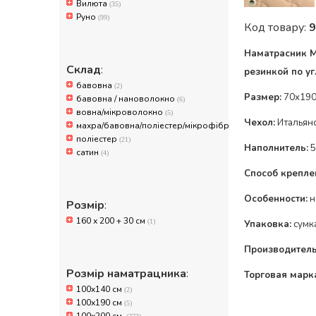
Вилюта
(35)
Руно
(99)
Код товару:
9
Наматрасник Mi
Склад
:
резинкой по
у
бавовна
(2)
Размер:
70x190
бавовна / нановолокно
(6)
вовна/мікроволокно
(5)
Чехол:
Итальянс
махра/бавовна/поліестер/мікрофібра
(10)
поліестер
(21)
Наполнитель:
5
сатин
(4)
Способ крепле
Особенности:
н
Розмір
:
160 х 200 + 30 см
(1)
Упаковка:
сумк
Производитель
Розмір наматрацника
:
Торговая марк
100x140 см
(2)
100х190 см
(5)