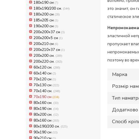
волокно, произ
180х190 см
(7)
180х190/200 см.
это значит, он 
(544)
180х200 см
(28)
статическое эл
185x205 см
(1)
190x200 см
(3)
Непромокаема
200x200+37 см
(3)
эластичной неп
200x200+5 см
(1)
200x210 см
пропускает влаг
(6)
200x210+37 см
(1)
непромокаемых 
200х200 см.
(289)
поэтому во вре
200х220 см.
(263)
60x120 см.
(260)
60x140 см
Марка
(2)
70x120 см
(1)
70x130 см
Розмір на
(222)
70х140 см.
(248)
70х190 см
Тип намат
(234)
80x160 см.
(33)
80x190 см.
Додатково
(14)
80x200 см.
(12)
80х160 см
Спосіб крі
(203)
80х190/200 см.
(525)
90x190 см
(13)
90x210 см
(1)