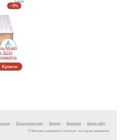
94888
−5%
ль (Modal)
м, №314
езинкой по
Купити
оплата
Поради покупцю
Бренди
Контакти
Карта сайту
|
|
|
|
© Магазин домашнего текстиля - все права защищены