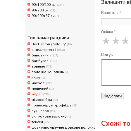
Залишити в
90х190/200 см.
(544)
90х200 см.
(28)
Ваше ім'я *
90х200+37 см
(1)
Оцінка *
Тип наматрацника
:
★
★
★
Bio Dacron \"Velour\"
(18)
антиалергенні
(1078)
Відгук
бавовняні
(1117)
бамбукові
(764)
вовняні
(775)
волокно конопель
(5)
лляні
(16)
махрові
(333)
медичний
(11)
модал
(755)
Надіслати
мікрофібра
(62)
поліестер / мікрофібра
(21)
пух - перо
(17)
силіконове волокно
(1)
Схожі т
тенсел
(22)
шовк капок/штучне шовкове волокно
(752)