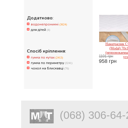
Додатково
:
водонепроникні
(3624)
для дітей
(4)
Наматрасник Ст
(Modal) 70x
Спосіб кріплення
:
(непромокаемый
1101 грн
угл
гумка по кутах
(2413)
958 грн
гумка по периметру
(3241)
Mir
чохол на блискавці
(76)
(068) 306-64-