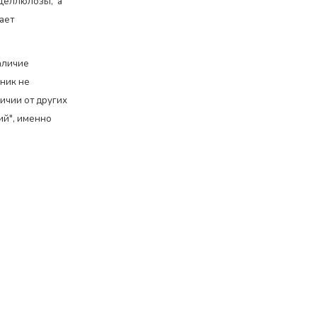
 целлюлозы, а
ает
аличие
ник не
личии от других
ий", именно