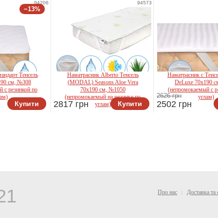
94206
94573
−13%
андарт Тенсель
Наматрасник Alberto Тенсель
Наматрасник с Тенсе
190 см, №308
(MODAL) Seasons Aloe Vera
DeLuxe 70x190 с
 с резинкой по
70x190 см, №1050
(непромокаемый с р
2626 грн
ам)
(непромокаемый на резинке по
углам)
2817 грн
2502 грн
Купити
Купити
углам)
son
Mirson
Mirson
21
Про нас
Доставка та 
|