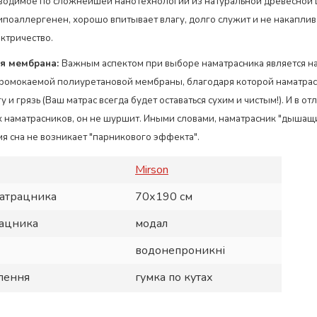
водимое по сложнейшей нанотехнологии из натуральной древесной
гипоаллергенен, хорошо впитывает влагу, долго служит и не накаплив
ектричество.
я мембрана:
Важным аспектом при выборе наматрасника является н
ромокаемой полиуретановой мембраны, благодаря которой наматрас
у и грязь (Ваш матрас всегда будет оставаться сухим и чистым!). И в от
наматрасников, он не шуршит. Иными словами, наматрасник "дышащ
мя сна не возникает "парникового эффекта".
Mirson
матрацника
70х190 см
рацника
модал
водонепроникні
плення
гумка по кутах