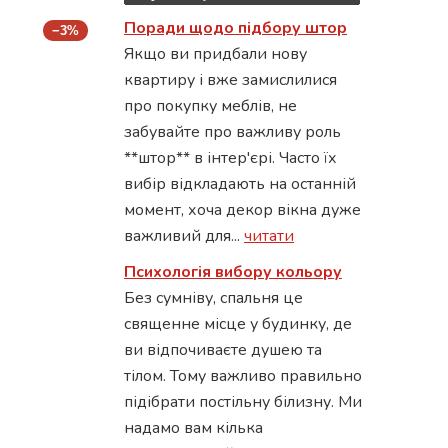
Поради щодо підбору штор
−3%
Якщо ви придбали нову
квартиру і вже замислилися
про покупку меблів, не
забувайте про важливу роль
**штор** в інтер'єрі. Часто їх
вибір відкладають на останній
момент, хоча декор вікна дуже
важливий для...
читати
Психологія вибору кольору
Без сумніву, спальня це
священне місце у будинку, де
ви відпочиваєте душею та
тілом. Тому важливо правильно
підібрати постільну білизну. Ми
надамо вам кілька