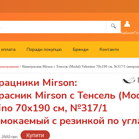
👤
🔍
Кабінет
По
 оплата
Поради покупцю
Бренди
Контакти
аматрацники
/
Наматрасник Mirson с Тенсель (Modal) Valentino 70x190 см, №317/1 (непро
рацники Mirson:
асник Mirson с Тенсель (Mod
ino 70x190 см, №317/1
мокаемый с резинкой по угл
н
Купити
2592 грн