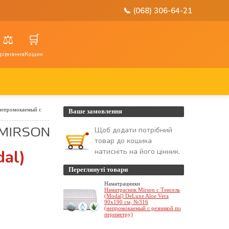
📞 (068) 306-64-21
⚖️
🛒
рівняння
Кошик
(непромокаемый с
Ваше замовлення
Щоб додати потрібний
товар до кошика
al)
натисніть на його цінник.
Переглянуті товари
Наматрацники
Наматрасник Mirson с Тенсель
(Modal) DeLuxe Aloe Vera
90x190 см, №316
(непромокаемый с резинкой по
периметру)