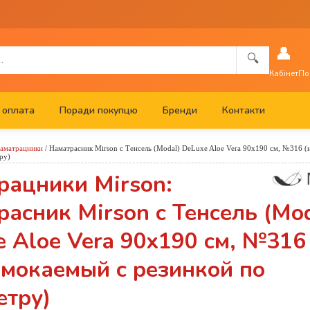
👤
🔍
Кабінет
По
 оплата
Поради покупцю
Бренди
Контакти
аматрацники
/
Наматрасник Mirson с Тенсель (Modal) DeLuxe Aloe Vera 90x190 см, №316 
ру)
рацники Mirson:
асник Mirson с Тенсель (Mod
 Aloe Vera 90x190 см, №316
омокаемый с резинкой по
етру)