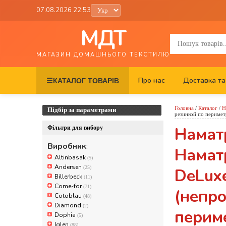
07.08.2026 22:53
МДТ
МАГАЗИН ДОМАШНЬОГО ТЕКСТИЛЮ
Про нас
Доставка та
☰
КАТАЛОГ ТОВАРІВ
Головна
/
Каталог
/
Н
Підбір за параметрами
резинкой по перимет
Намат
Фільтри для вибору
Виробник
:
Наматр
Altinbasak
(5)
Andersen
(25)
DeLuxe
Billerbeck
(11)
Come-for
(71)
(непр
Cotoblau
(48)
Diamond
(2)
перим
Dophia
(5)
Iglen
(88)