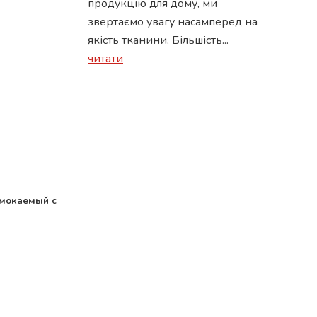
продукцію для дому, ми
звертаємо увагу насамперед на
якість тканини. Більшість...
читати
омокаемый с