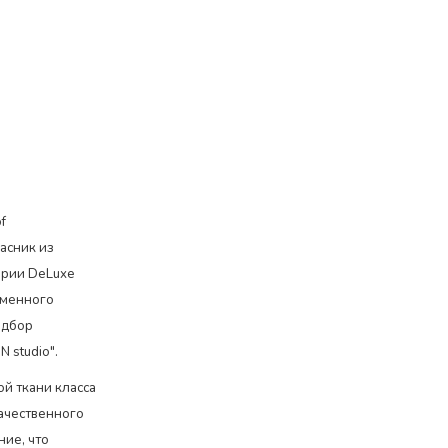
f
асник из
ерии DeLuxe
еменного
одбор
 studio".
й ткани класса
качественного
ние, что