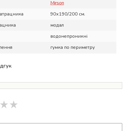
Mirson
матрацника
90х190/200 см.
рацника
модал
водонепроникні
плення
гумка по периметру
ідгук
★
★