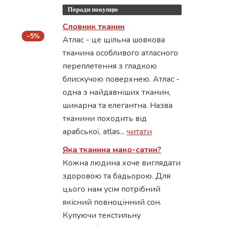
Поради покупцю
Словник тканин
−5%
Атлас - це щільна шовкова
тканина особливого атласного
переплетення з гладкою
блискучою поверхнею. Атлас -
одна з найдавніших тканин,
шикарна та елегантна. Назва
тканини походить від
арабської, atlas...
читати
Яка тканина мако-сатин?
Кожна людина хоче виглядати
здоровою та бадьорою. Для
цього нам усім потрібний
якісний повноцінний сон.
Купуючи текстильну