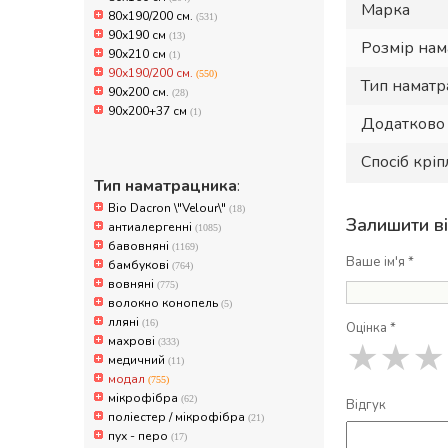
Марка
80х190/200 см.
(531)
90x190 см
(13)
Розмір на
90x210 см
(1)
90х190/200 см.
(550)
Тип намат
90х200 см.
(28)
90х200+37 см
(1)
Додатково
Спосіб крі
Тип наматрацника
:
Bio Dacron \"Velour\"
(18)
Залишити в
антиалергенні
(1085)
бавовняні
(1169)
Ваше ім'я *
бамбукові
(764)
вовняні
(775)
волокно конопель
(5)
лляні
(16)
Оцінка *
махрові
(333)
★
★
★
медичний
(11)
модал
(755)
мікрофібра
(62)
Відгук
поліестер / мікрофібра
(21)
пух - перо
(17)