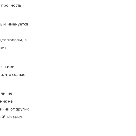
т прочность
рый именуется
 целлюлозы, а
ает
рующими,
, что создаст
аличие
ник не
личии от других
ий", именно