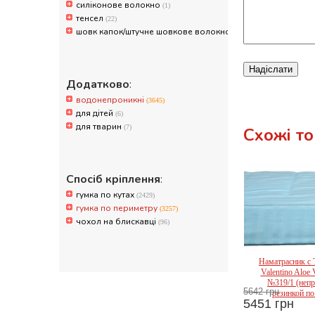
силіконове волокно
(1)
тенсел
(22)
шовк капок/штучне шовкове волокно
(752)
Надіслати
Додатково
:
водонепроникні
(3645)
для дітей
(6)
для тварин
(7)
Схожі т
Спосіб кріплення
:
гумка по кутах
(2429)
гумка по периметру
(3257)
чохол на блискавці
(96)
Наматрасник с 
Mir
Valentino Aloe 
№319/1 (неп
5642 грн
резинкой по
5451 грн