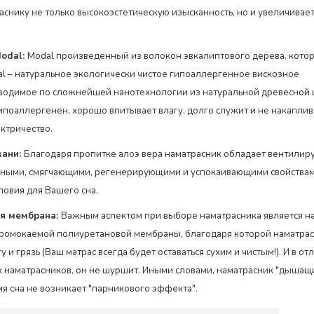
аснику не только высокоэстетическую изысканность, но и увеличивае
odal:
Modal произведенный из волокон эвкалиптового дерева, кото
al – натуральное экологически чистое гипоаллергенное вискозное
водимое по сложнейшей нанотехнологии из натуральной древесной
гипоаллергенен, хорошо впитывает влагу, долго служит и не накаплив
ектричество.
кани:
Благодаря пропитке алоэ вера наматрасник обладает вентили
ными, смягчающими, регенерирующими и успокаивающими свойствами
овия для Вашего сна.
я мембрана:
Важным аспектом при выборе наматрасника является н
ромокаемой полиуретановой мембраны, благодаря которой наматрас
у и грязь (Ваш матрас всегда будет оставаться сухим и чистым!). И в от
наматрасников, он не шуршит. Иными словами, наматрасник "дышащ
мя сна не возникает "парникового эффекта".