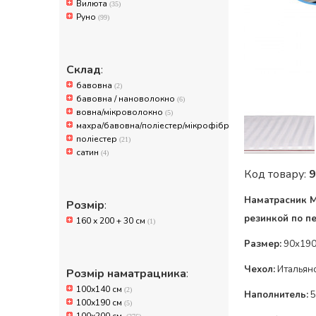
Вилюта
(35)
Руно
(99)
Склад
:
бавовна
(2)
бавовна / нановолокно
(6)
вовна/мікроволокно
(5)
махра/бавовна/поліестер/мікрофібра
(10)
поліестер
(21)
сатин
(4)
Код товару:
9
Наматрасник Mi
Розмір
:
резинкой по
п
160 х 200 + 30 см
(1)
Размер:
90x190
Чехол:
Итальян
Розмір наматрацника
:
100x140 см
(2)
Наполнитель:
5
100х190 см
(5)