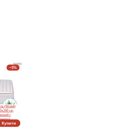
94965
−5%
ль (Modal)
0x200 см,
аемый с
иметру)
Купити