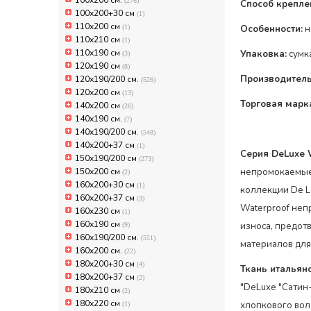
100х200 см.
(276)
Способ крепле
100х200+30 см
(1)
110x200 см
(1)
Особенности:
н
110x210 см
(1)
110х190 см
Упаковка:
сумк
(3)
120х190 см
(8)
Производитель
120х190/200 см.
(526)
120х200 см
(13)
Торговая марк
140x200 см
(26)
140х190 см.
(7)
140х190/200 см.
(548)
140х200+37 см
(1)
Серия DeLuxe 
150х190/200 см
(273)
150х200 см
непромокаемые 
(2)
160x200+30 см
(1)
коллекции De L
160x200+37 см
(3)
Waterproof неп
160x230 см
(1)
160х190 см
износа, предот
(9)
160х190/200 см.
(551)
материалов для
160х200 см.
(22)
180x200+30 см
(4)
Ткань итальян
180x200+37 см
(2)
"DeLuxe "Сатин
180x210 см
(2)
180x220 см
хлопкового вол
(1)