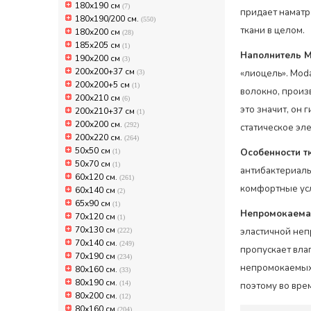
180х190 см
(7)
придает наматр
180х190/200 см.
(550)
ткани в целом.
180х200 см
(28)
185x205 см
(1)
Наполнитель M
190x200 см
(3)
200x200+37 см
«лиоцель». Mod
(3)
200x200+5 см
(1)
волокно, произ
200x210 см
(6)
это значит, он 
200x210+37 см
(1)
200х200 см.
(292)
статическое эл
200х220 см.
(264)
50х50 см
Особенности т
(1)
50х70 см
(1)
антибактериаль
60x120 см.
(261)
комфортные усл
60x140 см
(2)
65х90 см
(1)
Непромокаема
70x120 см
(1)
70x130 см
эластичной неп
(222)
70х140 см.
(249)
пропускает влаг
70х190 см
(234)
непромокаемых 
80x160 см.
(33)
80x190 см.
(14)
поэтому во вре
80x200 см.
(12)
80х160 см
(204)