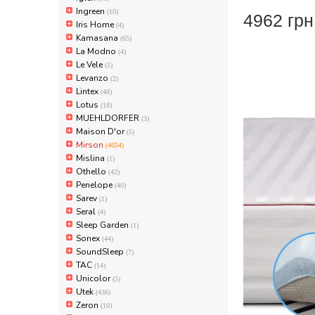
Ingreen
(10)
4962 гр
Iris Home
(4)
Kamasana
(65)
La Modno
(4)
Le Vele
(5)
Levanzo
(2)
Lintex
(48)
Lotus
(18)
MUEHLDORFER
(3)
Maison D'or
(5)
Mirson
(4654)
Mislina
(1)
Othello
(42)
Penelope
(40)
Sarev
(1)
Seral
(4)
Sleep Garden
(1)
Sonex
(44)
SoundSleep
(7)
TAC
(14)
Unicolor
(5)
Utek
(436)
Zeron
(10)