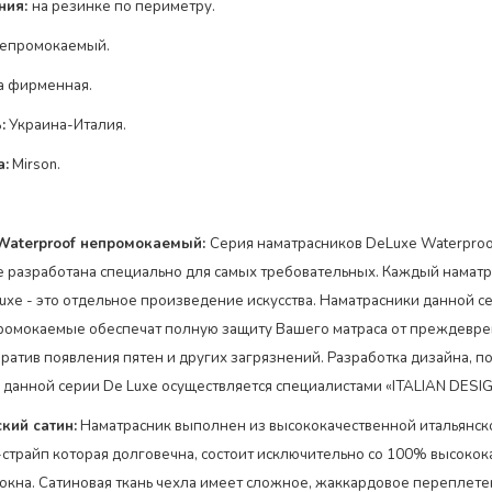
ния:
на резинке по
периметру
.
епромокаемый.
а фирменная.
:
Украина-Италия.
а:
Mirson.
Waterproof непромокаемый:
Серия наматрасников DeLuxe Waterproo
разработана специально для самых требовательных. Каждый наматр
uxe - это отдельное произведение искусства. Наматрасники данной с
ромокаемые обеспечат полную защиту Вашего матраса от преждевр
вратив появления пятен и других загрязнений. Разработка дизайна, п
 данной серии De Luxe осуществляется специалистами «ITALIAN DESIGN
ский сатин
:
Наматрасник выполнен из высококачественной итальянско
-страйп которая долговечна, состоит исключительно со 100% высоко
окна. Сатиновая ткань чехла имеет сложное, жаккардовое переплете