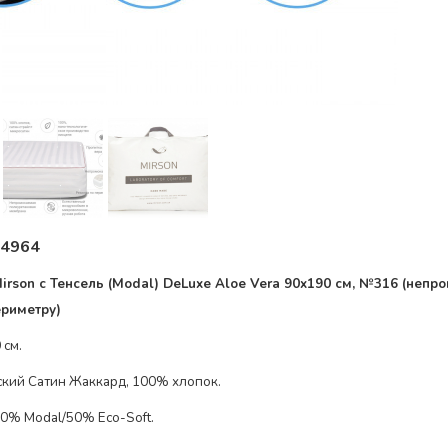
4964
rson с Тенсель (Modal) DeLuxe
Aloe Vera
90x190 см, №
316
(непр
ериметру
)
 см.
ский Сатин Жаккард, 100% хлопок
.
0% Modal/50% Eco-Soft
.