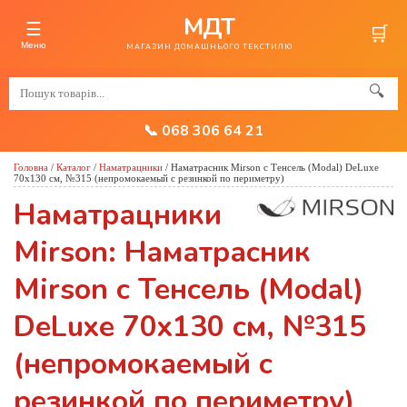
МДТ
☰
🛒
Меню
МАГАЗИН ДОМАШНЬОГО ТЕКСТИЛЮ
🔍
📞 068 306 64 21
Головна
/
Каталог
/
Наматрацники
/
Наматрасник Mirson с Тенсель (Modal) DeLuxe
70x130 см, №315 (непромокаемый с резинкой по периметру)
Наматрацники
Mirson: Наматрасник
Mirson с Тенсель (Modal)
DeLuxe 70x130 см, №315
(непромокаемый с
резинкой по периметру)