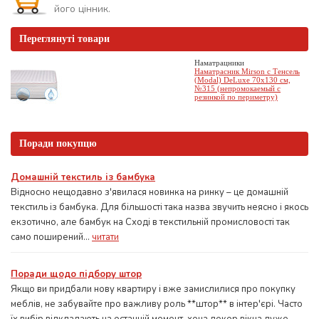
його цінник.
Переглянуті товари
Наматрацники
Наматрасник Mirson с Тенсель
(Modal) DeLuxe 70x130 см,
№315 (непромокаемый с
резинкой по периметру)
Поради покупцю
Домашній текстиль із бамбука
Відносно нещодавно з'явилася новинка на ринку – це домашній
текстиль із бамбука. Для більшості така назва звучить неясно і якось
екзотично, але бамбук на Сході в текстильній промисловості так
само поширений...
читати
Поради щодо підбору штор
Якщо ви придбали нову квартиру і вже замислилися про покупку
меблів, не забувайте про важливу роль **штор** в інтер'єрі. Часто