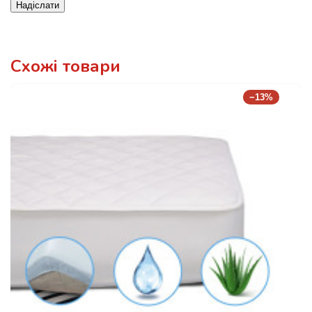
Надіслати
Схожі товари
−13%