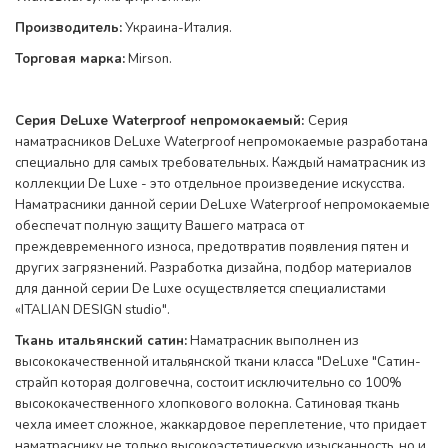
Производитель:
Украина-Италия.
Торговая марка:
Mirson.
Серия DeLuxe Waterproof непромокаемый:
Серия
наматрасников DeLuxe Waterproof непромокаемые разработана
специально для самых требовательных. Каждый наматрасник из
коллекции De Luxe - это отдельное произведение искусства.
Наматрасники данной серии DeLuxe Waterproof непромокаемые
обеспечат полную защиту Вашего матраса от
преждевременного износа, предотвратив появления пятен и
других загрязнений. Разработка дизайна, подбор материалов
для данной серии De Luxe осуществляется специалистами
«ITALIAN DESIGN studio".
Ткань итальянский сатин
:
Наматрасник выполнен из
высококачественной итальянской ткани класса "DeLuxe "Сатин-
страйп которая долговечна, состоит исключительно со 100%
высококачественного хлопкового волокна. Сатиновая ткань
чехла имеет сложное, жаккардовое переплетение, что придает
наматраснику не только высокоэстетическую изысканность, но и