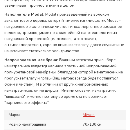
увеличивает прочность ткани в целом.
Наполнитель Modal:
Modal произведенный из волокон
эвкалиптового дерева, который именуется «лиоцель». Modal –
натуральное экологически чистое гипоаллергенное вискозное
волокно, производимое по сложнейшей нанотехнологии из
натуральной древесной целлюлозы, а это значит,
он гипоаллергенен, хорошо впитывает влагу, долго служит и не
накапливает статическое электричество.
Непромокаемая мембрана:
Важным аспектом при выборе
наматрасника является наличие эластичной непромокаемой
полиуретановой мембраны, благодаря которой наматрасник не
пропускает влагу и грязь (Ваш матрас всегда будет оставаться
сухим и чистым!). И в отличии от других непромокаемых
наматрасников, он не шуршит. Иными словами, наматрасник
"дышащий", именно поэтому во время сна не возникает
"парникового эффекта".
Марка
Mirson
Розмір наматрацника
70x130 см