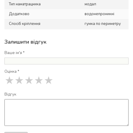
Тип наматрацника
модал
Додатково
водонепроникні
Спосіб кріплення
гумка по периметру
Залишити відгук
Ваше ім'я *
Оцінка *
★
★
★
★
★
Відгук