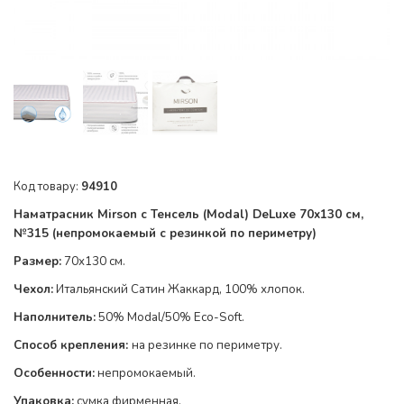
Код товару:
94910
Наматрасник Mirson с Тенсель (Modal) DeLuxe
70x130 см,
№
315
(непромокаемый с резинкой по
периметру
)
Размер:
70x130 см.
Чехол:
Итальянский Сатин Жаккард, 100% хлопок
.
Наполнитель:
50% Modal/50% Eco-Soft
.
Способ крепления:
на резинке по
периметру
.
Особенности:
непромокаемый.
Упаковка:
сумка фирменная.