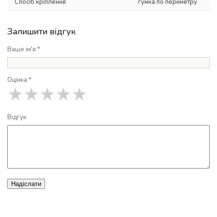
Спосіб кріплення
гумка по периметру
Залишити відгук
Ваше ім'я *
Оцінка *
★
★
★
★
★
Відгук
Надіслати