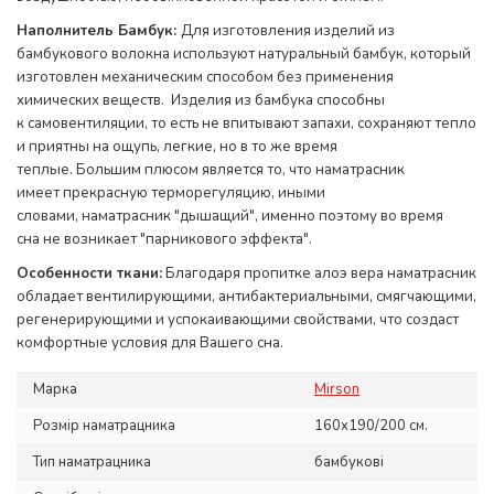
Наполнитель Бамбук:
Для изготовления изделий из
бамбукового волокна используют натуральный бамбук, который
изготовлен механическим способом без применения
химических веществ. Изделия из бамбука способны
к самовентиляции, то есть не впитывают запахи, сохраняют тепло
и приятны на ощупь, легкие, но в то же время
теплые.
Большим плюсом является то, что наматрасник
имеет прекрасную терморегуляцию, иными
словами, наматрасник "дышащий", именно поэтому во время
сна не возникает "парникового эффекта".
Особенности ткани:
Благодаря пропитке алоэ вера наматрасник
обладает вентилирующими, антибактериальными, смягчающими,
регенерирующими и успокаивающими свойствами, что создаст
комфортные условия для Вашего сна.
Марка
Mirson
Розмір наматрацника
160х190/200 см.
Тип наматрацника
бамбукові