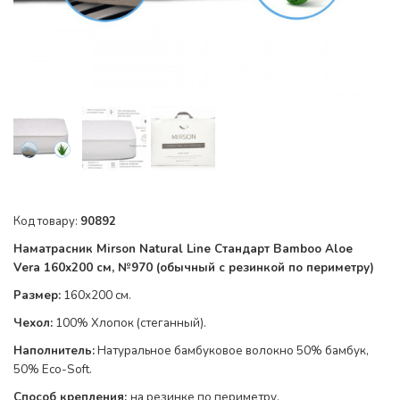
Код товару:
90892
Наматрасник Mirson Natural Line Стандарт Bamboo Aloe
Vera
160x200 см, №
970
(обычный с резинкой по периметру)
Размер:
160x200 см.
Чехол:
100% Хлопок (стеганный).
Наполнитель:
Натуральное бамбуковое волокно 50% бамбук,
50% Eco-Soft
.
Способ крепления:
на резинке по
периметру
.