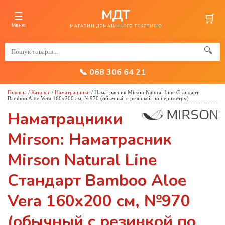
МДТ
☰
🛒
Меню
МАГАЗИН ДОМАШНЬОГО ТЕКСТИЛЮ
🔍
📞 068 306 64 21
Головна
/
Каталог
/
Наматрацники
/
Наматрасник Mirson Natural Line Стандарт
Bamboo Aloe Vera 160x200 см, №970 (обычный с резинкой по периметру)
Наматрацники
Mirson: Наматрасник
Mirson Natural Line
Стандарт Bamboo Aloe
Vera 160x200 см, №970
(обычный с резинкой по