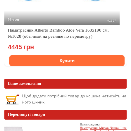
Mirson
91357
Наматрасник Alberto Bamboo Aloe Vera 160x190 см,
№1028 (обычный на резинке по периметру)
4445 грн
Купити
Ваше замовлення
Щоб додати потрібний товар до кошика натисніть на
його цінник.
Переглянуті товари
Наматрацники
Наматрасник Mirson Natural Line