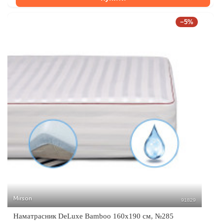
−5%
Mirson
91829
Наматрасник DeLuxe Bamboo 160x190 см, №285