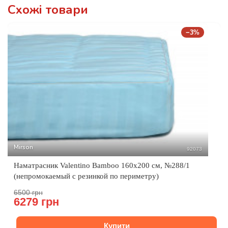
Схожі товари
−3%
Mirson
92073
Наматрасник Valentino Bamboo 160x200 см, №288/1
(непромокаемый с резинкой по периметру)
6500 грн
6279 грн
Купити