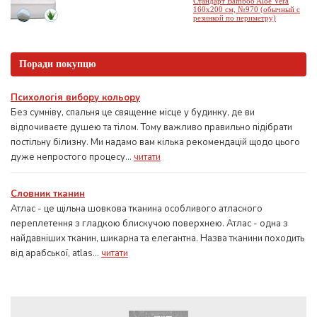
Стандарт Bamboo Aloe Vera
160x200 см, №970 (обычный с
резинкой по периметру)
Поради покупцю
Психологія вибору кольору
Без сумніву, спальня це священне місце у будинку, де ви
відпочиваєте душею та тілом. Тому важливо правильно підібрати
постільну білизну. Ми надамо вам кілька рекомендацій щодо цього
дуже непростого процесу...
читати
Словник тканин
Атлас - це щільна шовкова тканина особливого атласного
переплетення з гладкою блискучою поверхнею. Атлас - одна з
найдавніших тканин, шикарна та елегантна. Назва тканини походить
від арабської, atlas...
читати