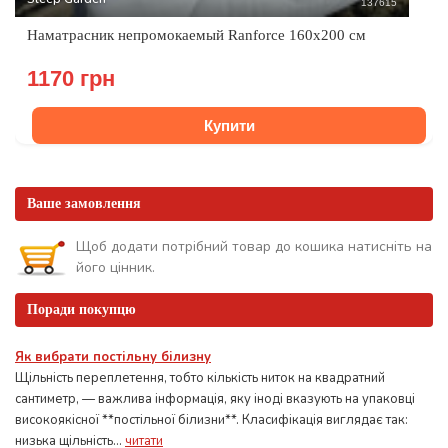
137615
Наматрасник непромокаемый Ranforce 160x200 см
1170 грн
Купити
Ваше замовлення
Щоб додати потрібний товар до кошика натисніть на
його цінник.
Поради покупцю
Як вибрати постільну білизну
Щільність переплетення, тобто кількість ниток на квадратний
сантиметр, — важлива інформація, яку іноді вказують на упаковці
високоякісної **постільної білизни**. Класифікація виглядає так:
низька щільність...
читати