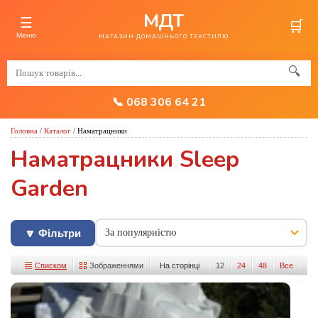
МДТ
☰
🛒
Меню
МАГАЗИН ДОМАШНЬОГО ТЕКСТИЛЮ
🔍
📞 068 306 64 21
Головна
/
Каталог
/
Наматрацники
Наматрацники Sleep
Garden
🔽 Фільтри
Списком
Зображеннями
На сторінці
12
24
48
Все