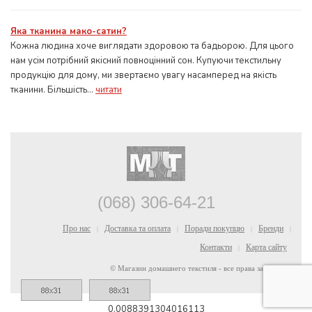
Яка тканина мако-сатин?
Кожна людина хоче виглядати здоровою та бадьорою. Для цього
нам усім потрібний якісний повноцінний сон. Купуючи текстильну
продукцію для дому, ми звертаємо увагу насамперед на якість
тканини. Більшість...
читати
(068) 306-64-21
Про нас
Доставка та оплата
Поради покупцю
Бренди
|
|
|
|
Контакти
Карта сайту
|
© Магазин домашнего текстиля - все права защищены
0.0088391304016113