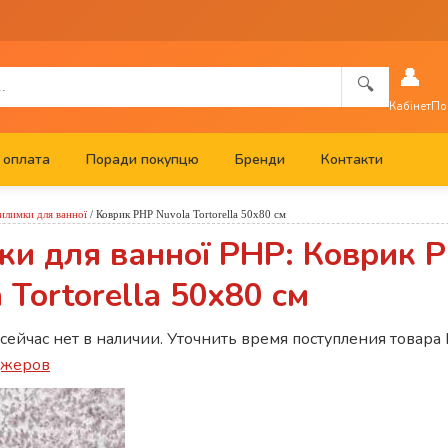
👤
🔍
Кабінет
По
 оплата
Поради покупцю
Бренди
Контакти
илимки для ванної
/
Коврик PHP Nuvola Tortorella 50x80 см
ки для ванної PHP: Коврик 
 Tortorella 50x80 см
 сейчас нет в наличии. Уточнить время поступления товара
джеров