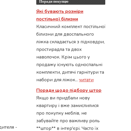
Поради покупцю
Які бувають розміри
постільної білизни
Класичний комплект постільної
білизни для двоспального
ліжка складається з підковдри,
простирадла та двох
наволочок. Крім цього у
продажу існують односпальні
комплекти, дитячі гарнітури та
набори для ліжок...
читати
Поради щодо підбору штор
Якщо ви придбали нову
квартиру і вже замислилися
про покупку меблів, не
забувайте про важливу роль
дителя -
**штор** в інтер'єрі. Часто їх