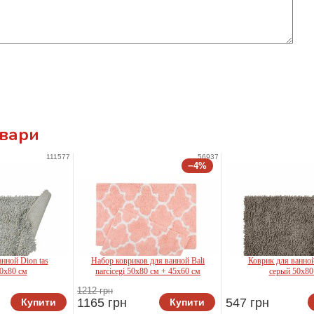
овари
111577
56937
−4%
нной Dion tas
Набор ковриков для ванной Bali
Коврик для ванной
0x80 см
narcicegi 50x80 см + 45x60 см
серый 50x80
1212 грн
1165 грн
547 грн
Купити
Купити