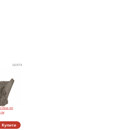
111573
 Dion gri
 см
Купити