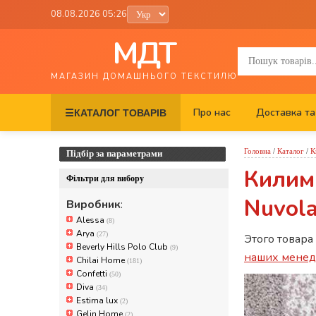
08.08.2026 05:26
МДТ
МАГАЗИН ДОМАШНЬОГО ТЕКСТИЛЮ
Про нас
Доставка та
☰
КАТАЛОГ ТОВАРІВ
Головна
/
Каталог
/
К
Підбір за параметрами
Килим
Фільтри для вибору
Nuvola
Виробник
:
Alessa
(8)
Arya
(27)
Этого товара
Beverly Hills Polo Club
(9)
наших мене
Chilai Home
(181)
Confetti
(50)
Diva
(34)
Estima lux
(2)
Gelin Home
(2)