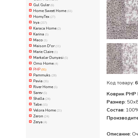
Gul Guler
(6)
Home Sweet Home
(61)
HomyTex
(27)
Irya
(257)
Karaca Home
(2)
Karina
(5)
Maco
(1)
Maison D'or
(11)
Marie Claire
(1)
Markalar Dunyasi
(5)
Omo Home
(4)
PHP
(95)
Pammuks
(28)
Pavia
(35)
Код товару:
6
River Home
(5)
Sarev
Коврик PHP N
(5)
Shalla
(24)
Размер
: 50х
Tabe
(15)
Состав
: 100
Velora Home
(21)
Zeron
(24)
Производит
Zerya
(4)
Описание
: О