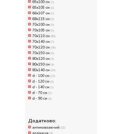
Sha
65х100 см
(1)
65х105 см
(5)
66х107 см
(1)
68х115 см
(2)
70x100 см
(3)
70x105 см
(2)
70x110 см
(86)
70x140 см
(7)
70х120 см
(36)
70х150 см
(5)
80x120 см
(3)
80x150 см
(4)
80х140 см
(24)
d - 100 см
(12)
d - 120 см
(2)
d - 140 см
(1)
d - 70 см
(2)
d - 90 см
(4)
Додатково
:
антиковзаючий
(52)
аплікація
(4)