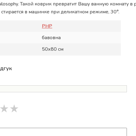
losophy. Такой коврик превратит Вашу ванную комнату в 
о стирается в машинке при деликатном режиме, 30°.
PHP
бавовна
50х80 см
ідгук
★
★