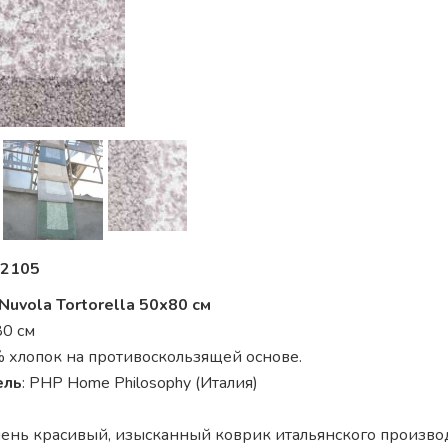
2105
uvola Tortorella 50x80 см
80 см
% хлопок на противоскользящей основе.
ель
: PHP Home Philosophy (Италия)
чень красивый, изысканный коврик итальянского произво