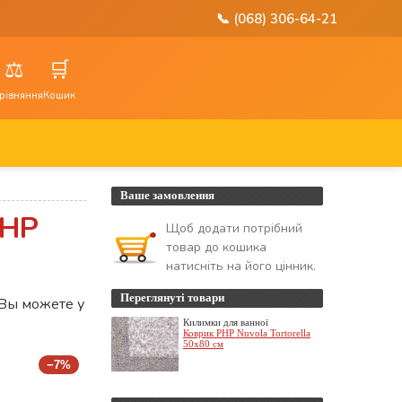
📞 (068) 306-64-21
⚖️
🛒
рівняння
Кошик
Ваше замовлення
PHP
Щоб додати потрібний
товар до кошика
натисніть на його цінник.
Переглянуті товари
 Вы можете у
Килимки для ванної
Коврик PHP Nuvola Tortorella
50x80 см
−7%