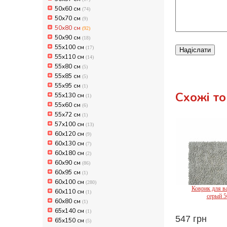
50х60 см
(74)
50х70 см
(9)
50х80 см
(92)
50х90 см
(18)
55x100 см
(17)
Надіслати
55x110 см
(14)
55x80 см
(5)
55x85 см
(5)
55x95 см
(1)
Схожі т
55х130 см
(1)
55х60 см
(6)
55х72 см
(1)
57х100 см
(13)
60x120 см
(9)
60x130 см
(7)
60x180 см
(2)
60x90 см
(86)
60x95 см
(1)
60х100 см
(280)
Коврик для ва
60х110 см
(1)
серый 5
60х80 см
(1)
65x140 см
(1)
547 грн
65x150 см
(5)