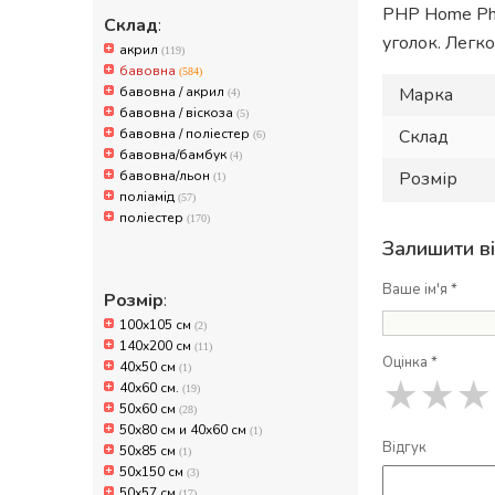
PHP Home Phi
Склад
:
уголок. Легк
акрил
(119)
бавовна
(584)
бавовна / акрил
Марка
(4)
бавовна / віскоза
(5)
бавовна / поліестер
Склад
(6)
бавовна/бамбук
(4)
бавовна/льон
Розмір
(1)
поліамід
(57)
поліестер
(170)
Залишити в
Ваше ім'я *
Розмір
:
100x105 см
(2)
140x200 см
(11)
Оцінка *
40x50 см
(1)
★
★
★
40х60 см.
(19)
50x60 см
(28)
50x80 см и 40x60 см
(1)
Відгук
50x85 см
(1)
50х150 см
(3)
50х57 см
(17)