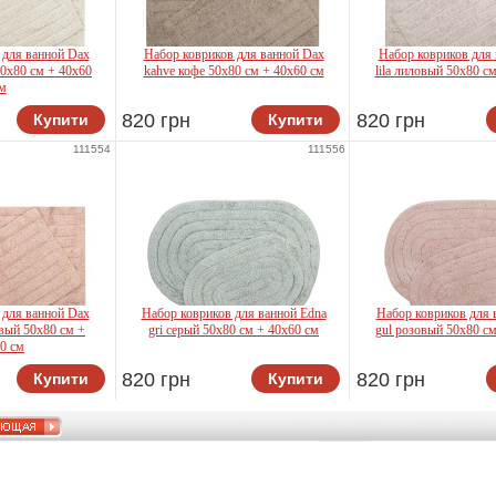
 для ванной Dax
Набор ковриков для ванной Dax
Набор ковриков для
0x80 см + 40x60
kahve кофе 50x80 см + 40x60 см
lila лиловый 50x80 с
м
820 грн
820 грн
Купити
Купити
lla
Shalla
Shalla
111554
111556
 для ванной Dax
Набор ковриков для ванной Edna
Набор ковриков для 
вый 50x80 см +
gri серый 50x80 см + 40x60 см
gul розовый 50x80 см
0 см
820 грн
820 грн
Купити
Купити
lla
Shalla
Shalla