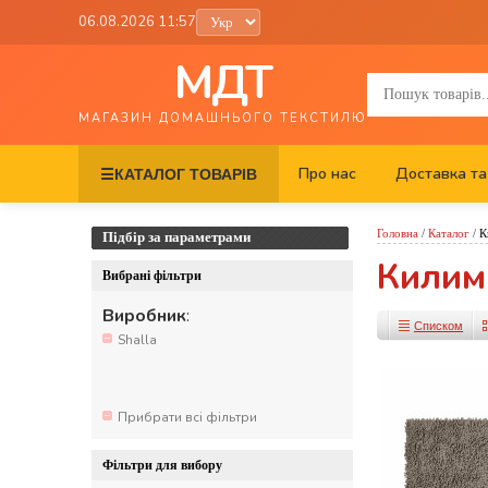
06.08.2026 11:57
МДТ
МАГАЗИН ДОМАШНЬОГО ТЕКСТИЛЮ
Про нас
Доставка та
☰
КАТАЛОГ ТОВАРІВ
Головна
/
Каталог
/
К
Підбір за параметрами
Килимк
Вибрані фільтри
Виробник
:
Списком
Shalla
Прибрати всі фільтри
Фільтри для вибору