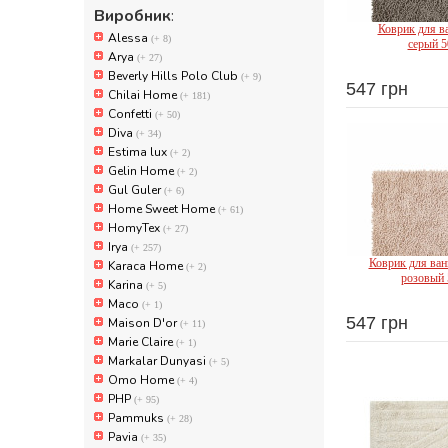
Виробник
:
Коврик для ва
Alessa
(+ 8)
серый 5
Arya
(+ 27)
Beverly Hills Polo Club
(+ 9)
547 грн
Chilai Home
(+ 181)
Sha
Confetti
(+ 50)
Diva
(+ 34)
Estima lux
(+ 2)
Gelin Home
(+ 2)
Gul Guler
(+ 6)
Home Sweet Home
(+ 61)
HomyTex
(+ 27)
Irya
(+ 257)
Коврик для ван
Karaca Home
(+ 2)
розовый 
Karina
(+ 5)
Maco
(+ 1)
547 грн
Maison D'or
(+ 11)
Sha
Marie Claire
(+ 1)
Markalar Dunyasi
(+ 5)
Omo Home
(+ 4)
PHP
(+ 95)
Pammuks
(+ 28)
Pavia
(+ 35)