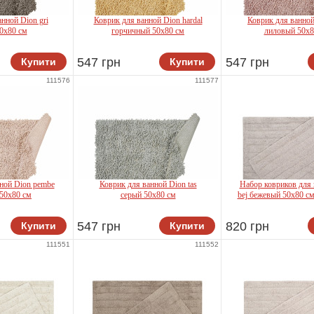
нной Dion gri
Коврик для ванной Dion hardal
Коврик для ванной 
0x80 см
горчичный 50x80 см
лиловый 50x8
547 грн
547 грн
Купити
Купити
lla
Shalla
Shalla
111576
111577
ной Dion pembe
Коврик для ванной Dion tas
Набор ковриков для
50x80 см
серый 50x80 см
bej бежевый 50x80 см
547 грн
820 грн
Купити
Купити
lla
Shalla
Shalla
111551
111552