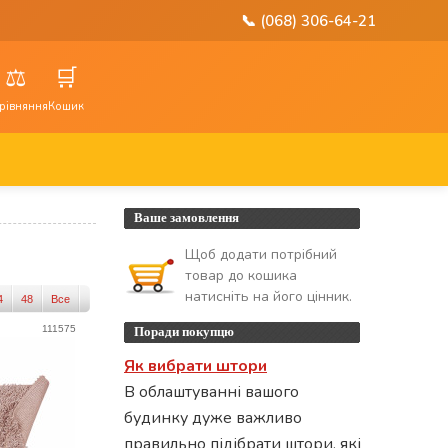
📞 (068) 306-64-21
⚖️
🛒
рівняння
Кошик
Ваше замовлення
Щоб додати потрібний
товар до кошика
натисніть на його цінник.
4
48
Все
111575
Поради покупцю
Як вибрати штори
В облаштуванні вашого
будинку дуже важливо
правильно підібрати штори, які