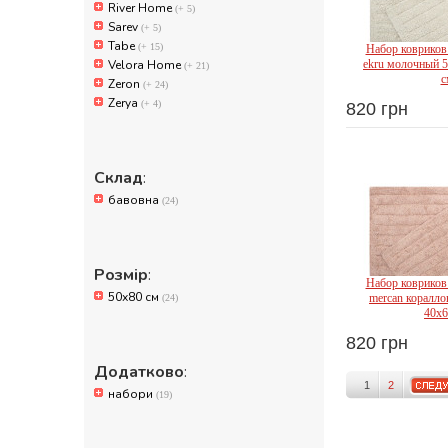
River Home
(+ 5)
Sarev
(+ 5)
Tabe
(+ 15)
Набор ковриков
Velora Home
ekru молочный 5
(+ 21)
с
Zeron
(+ 24)
Zerya
(+ 4)
820 грн
Sha
Склад
:
бавовна
(24)
Розмір
:
Набор ковриков
50х80 см
mercan коралло
(24)
40x6
820 грн
Sha
Додатково
:
1
2
набори
(19)