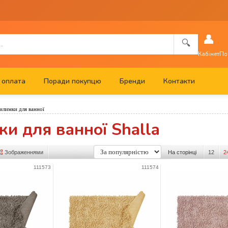
👤
🔍
Кабінет
По
 оплата
Поради покупцю
Бренди
Контакти
илимки для ванної
и для ванної Shalla
Зображеннями
На сторінці
12
2
111573
111574