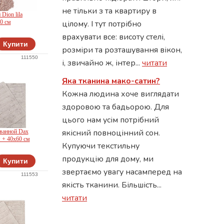
не тільки з та квартиру в
Dion lila
0 см
цілому. І тут потрібно
врахувати все: висоту стелі,
Купити
розміри та розташування вікон,
111550
і, звичайно ж, інтер...
читати
Яка тканина мако-сатин?
Кожна людина хоче виглядати
здоровою та бадьорою. Для
цього нам усім потрібний
якісний повноцінний сон.
 ванной Dax
 + 40x60 см
Купуючи текстильну
продукцію для дому, ми
Купити
звертаємо увагу насамперед на
111553
якість тканини. Більшість...
читати