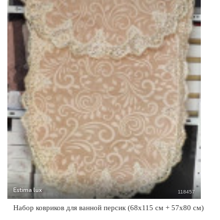
Estima lux
118457
Набор ковриков для ванной персик (68x115 см + 57x80 см)