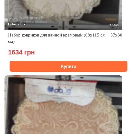
Estima lux
118460
Набор ковриков для ванной кремовый (68x115 см + 57x80
см)
1634 грн
Купити