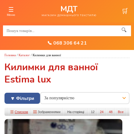
МДТ
☰
🛒
Меню
МАГАЗИН ДОМАШНЬОГО ТЕКСТИЛЮ
🔍
📞 068 306 64 21
Головна
/
Каталог
/
Килимки для ванної
Килимки для ванної
Estima lux
🔽 Фільтри
Списком
Зображеннями
На сторінці
12
24
48
Все