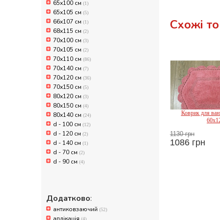
65х100 см
(1)
65х105 см
(5)
Схожі т
66х107 см
(1)
68х115 см
(2)
70x100 см
(3)
70x105 см
(2)
70x110 см
(86)
70x140 см
(7)
70х120 см
(36)
70х150 см
(5)
80x120 см
(3)
80x150 см
(4)
Коврик для ванн
80х140 см
(24)
60x1
d - 100 см
(12)
d - 120 см
1130 грн
(2)
1086 грн
d - 140 см
(1)
Ir
d - 70 см
(2)
d - 90 см
(4)
Додатково
:
антиковзаючий
(52)
аплікація
(4)