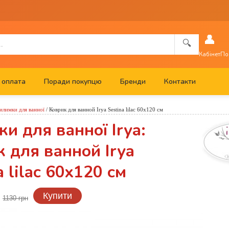
👤
🔍
Кабінет
По
 оплата
Поради покупцю
Бренди
Контакти
илимки для ванної
/
Коврик для ванной Irya Sestina lilac 60x120 см
и для ванної Irya:
 для ванной Irya
a lilac 60x120 см
н
Купити
1130 грн