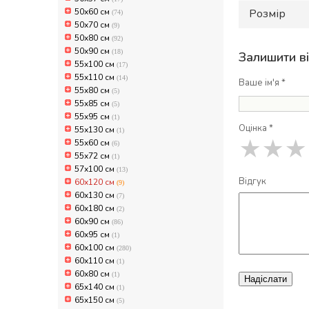
50х60 см
Розмір
(74)
50х70 см
(9)
50х80 см
(92)
50х90 см
(18)
Залишити в
55x100 см
(17)
55x110 см
(14)
Ваше ім'я *
55x80 см
(5)
55x85 см
(5)
55x95 см
(1)
Оцінка *
55х130 см
(1)
★
★
★
55х60 см
(6)
55х72 см
(1)
57х100 см
(13)
Відгук
60x120 см
(9)
60x130 см
(7)
60x180 см
(2)
60x90 см
(86)
60x95 см
(1)
60х100 см
(280)
60х110 см
(1)
60х80 см
(1)
Надіслати
65x140 см
(1)
65x150 см
(5)