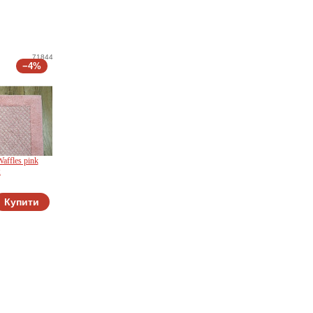
71844
−4%
affles pink
м
Купити