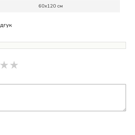
60x120 см
ідгук
★
★