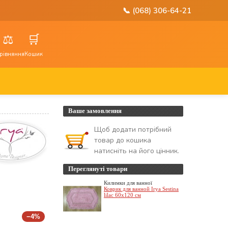
📞 (068) 306-64-21
⚖️
🛒
рівняння
Кошик
Ваше замовлення
Щоб додати потрібний
товар до кошика
натисніть на його цінник.
Переглянуті товари
Килимки для ванної
Коврик для ванной Irya Sestina
lilac 60x120 см
−4%