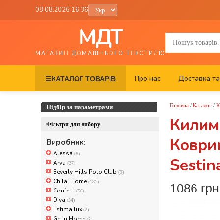
08.08.2026 16:36
МДТ
МАГАЗИН ДОМАШНЬОГО ТЕКСТИЛЮ
Про нас
Доставка та
☰
КАТАЛОГ ТОВАРІВ
Головна
/
Каталог
/
К
Підбір за параметрами
Килимк
Фільтри для вибору
Коврик
Виробник
:
Alessa
(8)
Sestin
Arya
(27)
Beverly Hills Polo Club
(9)
Chilai Home
(181)
1086 гр
Confetti
(50)
Diva
(34)
Estima lux
(2)
Gelin Home
(2)