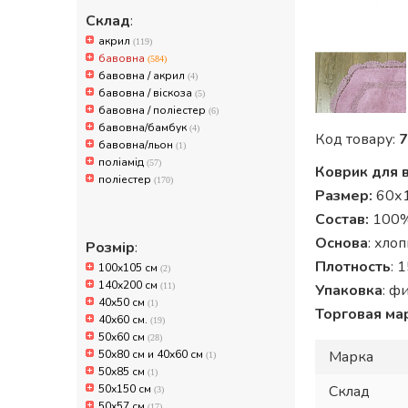
Склад
:
акрил
(119)
бавовна
(584)
бавовна / акрил
(4)
бавовна / віскоза
(5)
бавовна / поліестер
(6)
бавовна/бамбук
(4)
Код товару:
7
бавовна/льон
(1)
поліамід
(57)
Коврик для в
поліестер
(170)
Размер:
60х
Состав:
100%
Основа
: хло
Розмір
:
Плотность
: 
100x105 см
(2)
140x200 см
(11)
Упаковка
: ф
40x50 см
(1)
Торговая ма
40х60 см.
(19)
50x60 см
(28)
50x80 см и 40x60 см
Марка
(1)
50x85 см
(1)
50х150 см
Склад
(3)
50х57 см
(17)