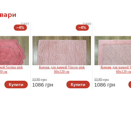
овари
71837
71840
−4%
−4%
ой Sestina pink
Коврик для ванной Vincon pink
Коврик для ванной W
20 см
60x120 см
60x120 с
1130 грн
1130 грн
1086 грн
1086 грн
Купити
Купити
ya
Irya
Irya