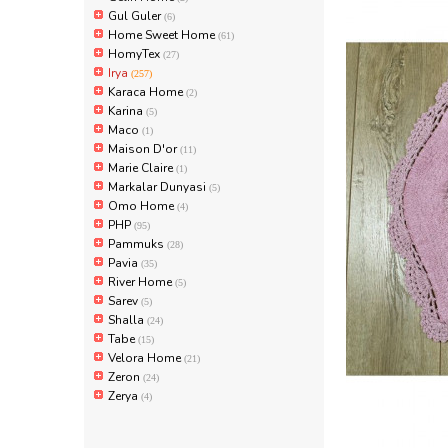
Gul Guler
(6)
Home Sweet Home
(61)
HomyTex
(27)
Irya
(257)
Karaca Home
(2)
Karina
(5)
Maco
(1)
Maison D'or
(11)
Marie Claire
(1)
Markalar Dunyasi
(5)
Omo Home
(4)
PHP
(95)
Pammuks
(28)
Pavia
(35)
River Home
(5)
Sarev
(5)
Shalla
(24)
Tabe
(15)
Velora Home
(21)
Zeron
(24)
Zerya
(4)