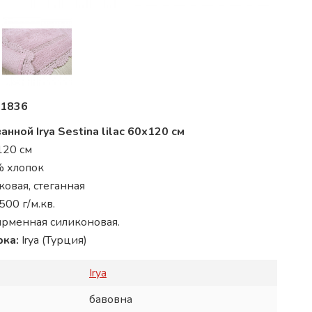
1836
анной Irya Sestina lilac 60x120 см
120 см
 хлопок
пковая, стеганная
1500 г/м.кв.
ирменная силиконовая.
рка:
Irya (Турция)
Irya
бавовна