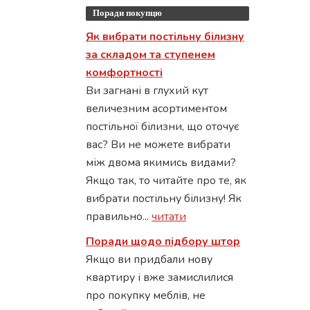
Поради покупцю
Як вибрати постільну білизну
за складом та ступенем
комфортності
Ви загнані в глухий кут
величезним асортиментом
постільної білизни, що оточує
вас? Ви не можете вибрати
між двома якимись видами?
Якщо так, то читайте про те, як
вибрати постільну білизну! Як
правильно...
читати
Поради щодо підбору штор
Якщо ви придбали нову
квартиру і вже замислилися
про покупку меблів, не