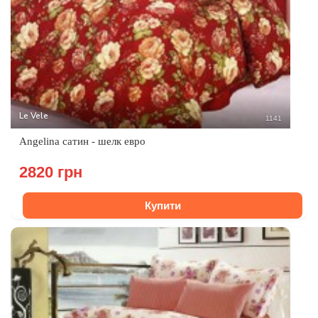
Le Vele
1141
Angelina сатин - шелк евро
2820 грн
Купити