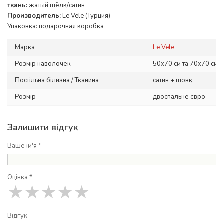
ткань:
жатый шёлк/сатин
Производитель:
Le Vele (Турция)
Упаковка: подарочная коробка
Марка
Le Vele
Розмір наволочек
50x70 см та 70x70 см
Постільна білизна / Тканина
сатин + шовк
Розмір
двоспальне євро
Залишити відгук
Ваше ім'я *
Оцінка *
★
★
★
★
★
Відгук