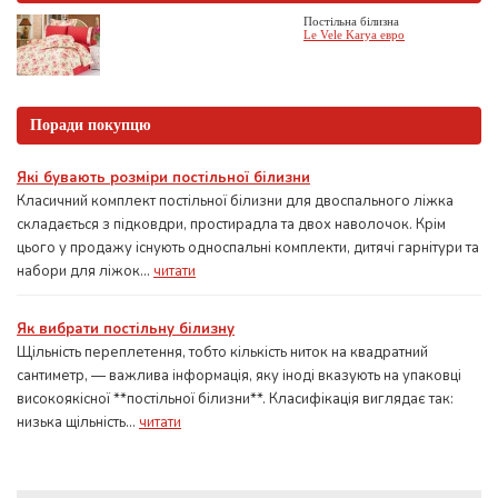
Постільна білизна
Le Vele Karya евро
Поради покупцю
Які бувають розміри постільної білизни
Класичний комплект постільної білизни для двоспального ліжка
складається з підковдри, простирадла та двох наволочок. Крім
цього у продажу існують односпальні комплекти, дитячі гарнітури та
набори для ліжок...
читати
Як вибрати постільну білизну
Щільність переплетення, тобто кількість ниток на квадратний
сантиметр, — важлива інформація, яку іноді вказують на упаковці
високоякісної **постільної білизни**. Класифікація виглядає так:
низька щільність...
читати