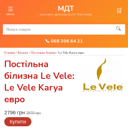
МДТ
☰
🛒
Меню
МАГАЗИН ДОМАШНЬОГО ТЕКСТИЛЮ
🔍
📞 068 306 64 21
Головна
/
Каталог
/
Постільна білизна
/
Le Vele Karya евро
Постільна
білизна Le Vele:
Le Vele Karya
евро
2796 грн
2870 грн
Купити