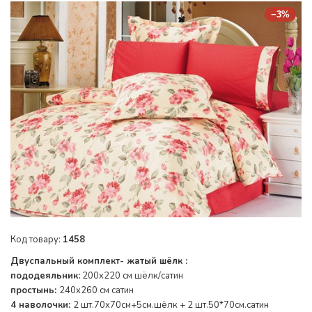
−3%
Код товару:
1458
Двуспальный комплект- жатый шёлк :
пододеяльник:
200x220 см шёлк/сатин
простынь:
240x260 см сатин
4 наволочки:
2 шт.70x70см+5см.шёлк + 2 шт.50*70см.сатин