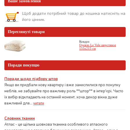
Ваше замовлення
Щоб додати потрібний товар до кошика натисніть на
його цінник.
Переглянуті товари
Ковдри
Одеяло Le Vele шерстяное
155x215 см
Поради покупцю
Поради щодо підбору штор
Якщо ви придбали нову квартиру і вже замислилися про покупку
меблів, не забувайте про важливу роль **штор** в інтер'єрі. Часто
їх вибір відкладають на останній момент, хоча декор вікна дуже
важливий для...
читати
Словник тканин
Атлас - це щільна шовкова тканина особливого атласного