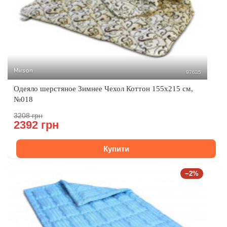
Mirson
97635
Одеяло шерстяное Зимнее Чехол Коттон 155x215 см,
№018
3208 грн
2392 грн
Купити
−2%