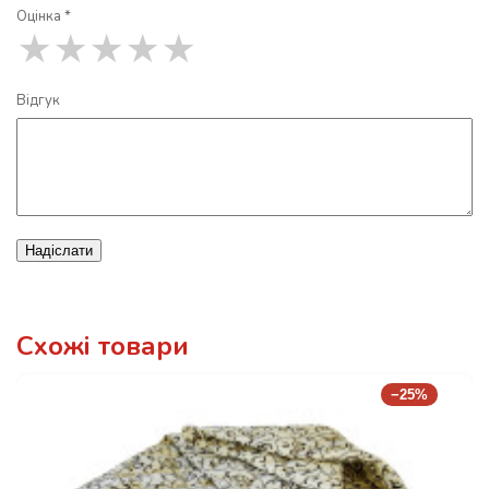
Оцінка *
★
★
★
★
★
Відгук
Надіслати
Схожі товари
−25%