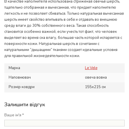
В качестве наполнителя использована стриженая овечья шерсть,
тщательно отобранная и вычесанная, что придает наполнителю
легкость и не позволяет сбиваться. Только натуральная вычесанная
шерсть имеет свойство впитывать в себя и отдавать во внешнюю
среду влаги до 30% собственного веса. Такая способность
становится особенно важной, если учесть тот факт, что человек
выделяет во время сна влагу, большая часть которой испаряется с
поверхности кожи. Натуральная шерсть в сочетании с
натуральными “дышащими” тканями создает идеальные условия
для правильной жизнедеятельности кожи.
Марка
Le Vele
Наповнювач
овеча вовна
Розмір ковдри
155x215 см
Залишити відгук
Ваше ім'я *