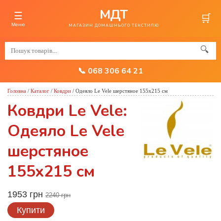
МДТ
☰
🛒
Меню
МАГАЗИН ДОМАШНЬОГО ТЕКСТИЛЮ
🔍
📞 068 306 64 21
Головна
/
Каталог
/
Ковдри
/
Одеяло Le Vele шерстяное 155x215 см
Ковдри Le Vele:
Одеяло Le Vele
шерстяное
155x215 см
1953 грн
2240 грн
Купити