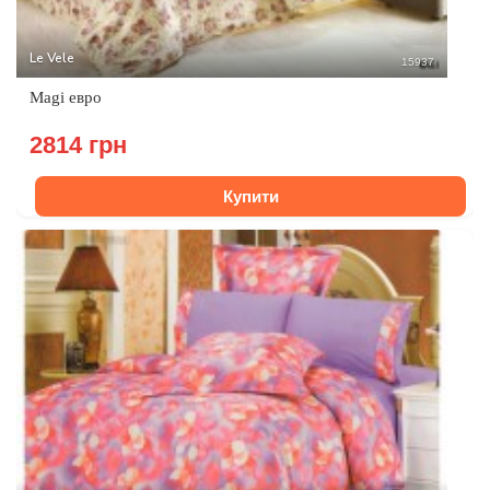
Le Vele
15937
Magi евро
2814 грн
Купити