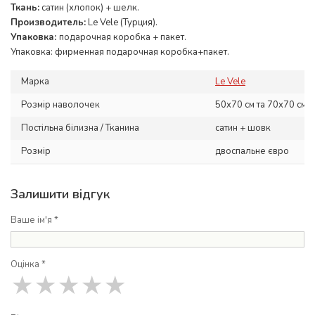
Ткань:
сатин (хлопок) + шелк.
Производитель:
Le Vele (Турция).
Упаковка:
подарочная коробка + пакет.
Упаковка: фирменная подарочная коробка+пакет.
Марка
Le Vele
Розмір наволочек
50x70 см та 70x70 см
Постільна білизна / Тканина
сатин + шовк
Розмір
двоспальне євро
Залишити відгук
Ваше ім'я *
Оцінка *
★
★
★
★
★