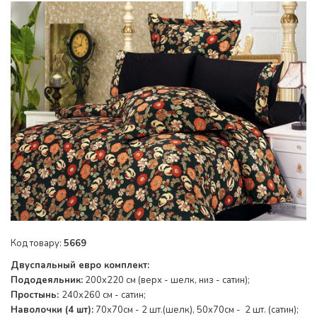
Код товару:
5669
Двуспальный евро комплект:
Пододеяльник:
200x220 см (верх - шелк, низ - сатин);
Простынь:
240x260 см - сатин;
Наволочки (4 шт):
70x70см - 2 шт.(шелк), 50x70см - 2 шт. (сатин);