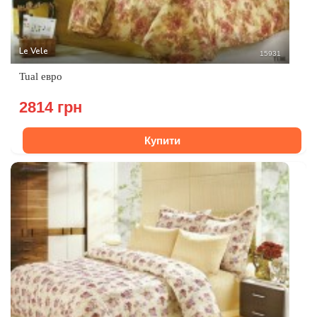
Le Vele
15931
Tual евро
2814 грн
Купити