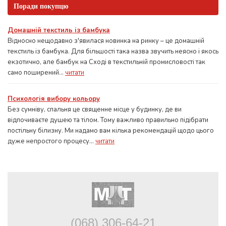
Поради покупцю
Домашній текстиль із бамбука
Відносно нещодавно з'явилася новинка на ринку – це домашній
текстиль із бамбука. Для більшості така назва звучить неясно і якось
екзотично, але бамбук на Сході в текстильній промисловості так
само поширений...
читати
Психологія вибору кольору
Без сумніву, спальня це священне місце у будинку, де ви
відпочиваєте душею та тілом. Тому важливо правильно підібрати
постільну білизну. Ми надамо вам кілька рекомендацій щодо цього
дуже непростого процесу...
читати
(068) 306-64-21