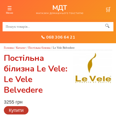
МДТ
☰
🛒
Меню
МАГАЗИН ДОМАШНЬОГО ТЕКСТИЛЮ
🔍
📞 068 306 64 21
Головна
/
Каталог
/
Постільна білизна
/
Le Vele Belvedere
Постільна
білизна Le Vele:
Le Vele
Belvedere
3255 грн
Купити