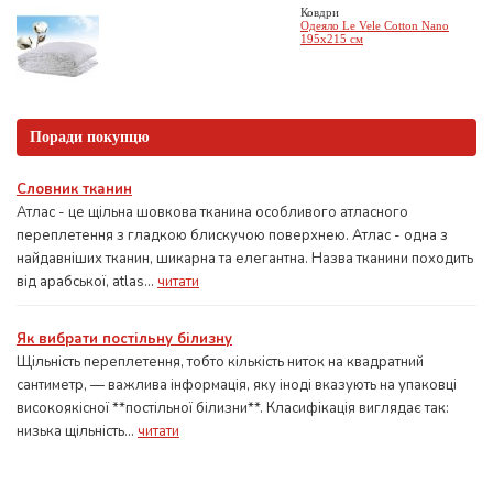
Ковдри
Одеяло Le Vele Cotton Nano
195х215 см
Поради покупцю
Словник тканин
Атлас - це щільна шовкова тканина особливого атласного
переплетення з гладкою блискучою поверхнею. Атлас - одна з
найдавніших тканин, шикарна та елегантна. Назва тканини походить
від арабської, atlas...
читати
Як вибрати постільну білизну
Щільність переплетення, тобто кількість ниток на квадратний
сантиметр, — важлива інформація, яку іноді вказують на упаковці
високоякісної **постільної білизни**. Класифікація виглядає так:
низька щільність...
читати