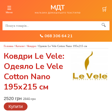
МДТ
☰
🛒
Меню
МАГАЗИН ДОМАШНЬОГО ТЕКСТИЛЮ
🔍
📞 068 306 64 21
Головна
/
Каталог
/
Ковдри
/
Одеяло Le Vele Cotton Nano 195х215 см
Ковдри Le Vele:
Одеяло Le Vele
Cotton Nano
195х215 см
2520 грн
2840 грн
Купити