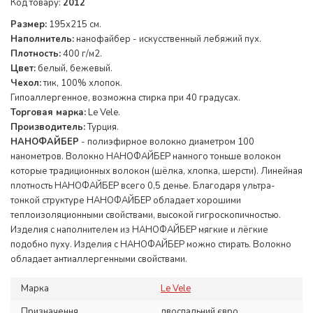
Код товару:
2012
Размер:
195х215 см.
Наполнитель:
нанофайбер - искусственный лебяжий пух.
Плотность:
400 г/м2.
Цвет:
белый, бежевый.
Чехол:
тик, 100% хлопок.
Гипоаллергенное, возможна стирка при 40 градусах.
Торговая марка:
Le Vele.
Производитель:
Турция.
НАНОФАЙБЕР
- полиэфирное волокно диаметром 100
нанометров. Волокно НАНОФАЙБЕР намного тоньше волокон
которые традиционных волокон (шёлка, хлопка, шерсти). Линейная
плотность НАНОФАЙБЕР всего 0,5 денье. Благодаря ультра-
тонкой структуре НАНОФАЙБЕР обладает хорошими
теплоизоляционными свойствами, высокой гигроскопичностью.
Изделия с наполнителем из НАНОФАЙБЕР мягкие и лёгкие
подобно пуху. Изделия с НАНОФАЙБЕР можно стирать. Волокно
обладает антиаллергенными свойствами.
Марка
Le Vele
Призначення
двоспальний євро