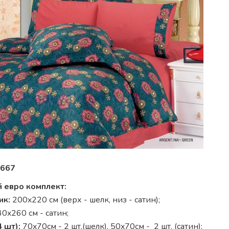
667
 евро комплект:
ик:
200x220 см (верх - шелк, низ - сатин);
0x260 см - сатин;
 шт):
70x70см - 2 шт.(шелк), 50x70см - 2 шт. (сатин);