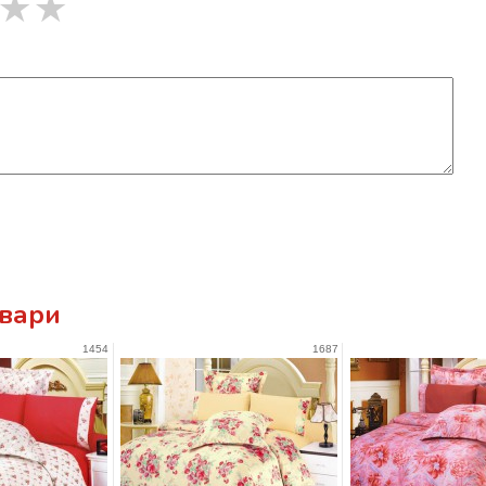
★
★
овари
1454
1687