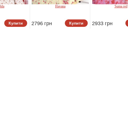
lda
Havana
Suma red
Le Vel
Le Vele
Vele
2796 грн
2933 грн
Купити
Купити