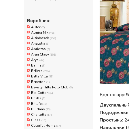
Виробник
:
Alltex
(7)
Almira Mix
(466)
Altinbasak
(256)
Anatolia
(1)
Apricitas
(2)
Aran Clasy
(102)
Arya
(47)
Barine
(8)
Belizza
(245)
Bella Villa
(95)
Benetton
(1)
Beverly Hills Polo Club
(5)
Bio Cotton
(5)
Код товару:
5
Brielle
(3)
Brillife
Двуспальный
(10)
Buldans
(23)
Пододеяльн
Charlotte
(17)
Простынь:
24
Class
(15)
Colorful Home
(17)
Наволочки (4