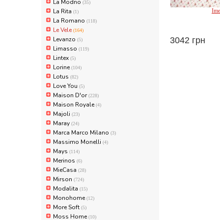
La Modno
(35)
La Rita
Ime
(1)
La Romano
(118)
Le 
Le Vele
(164)
Levanzo
3042 грн
(5)
Limasso
(119)
Lintex
(5)
Lorine
(104)
Lotus
(82)
Love You
(5)
Maison D'or
(228)
Maison Royale
(4)
Majoli
(23)
Maray
(24)
Marca Marco Milano
(3)
Massimo Monelli
(4)
Mays
(114)
Merinos
(6)
MieCasa
(28)
Mirson
(724)
Modalita
(15)
Monohome
(12)
More Soft
(5)
Moss Home
(10)