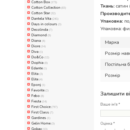
Cotton Box
(173)
Ткань:
сатин 
Cotton Collection
(83)
Производите
Cotton Star
(32)
Dantela Vita
(245)
Упаковка:
по
Days in colours
(3)
Упаковка: фи
Decolinda
(7)
Diamond
(9)
Diana
(4)
Марка
Diore
(14)
Diva
(1)
Розмір нав
Do&Co
(12)
Dophia
(8)
Постільна б
Edante
(1)
Elita
(3)
Розмір
Elite
(4)
Eponj
(1)
Favorite
(2)
Залишити в
Febo
(8)
Fiesta
(14)
Ваше ім'я *
First Choice
(797)
First Class
(7)
Gardines
(1)
Gelin Home
Оцінка *
(3)
Gokay
(13)