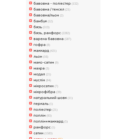
бавовна - поліестер
(132)
бавовна / тенсел
(21)
бавовна/льон
(2)
бамбук
(52)
бязь
(513)
бязь, ранфорс
(2282)
варена бавовна
(587)
гофра
(8)
жаккард
(421)
льон
(16)
мако-сатин
(9)
махра
(3)
модал
(21)
муслін
(84)
мікросатин
(7)
мікрофібра
(39)
натуральний шовк
(11)
перкаль
(1)
поліестер
(21)
поплін
(93)
поплін+жаккард
(5)
ранфорс
(1)
сатин
(1583)