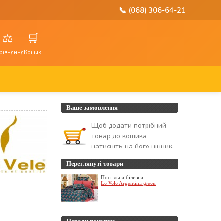
📞 (068) 306-64-21
⚖️
🛒
рівняння
Кошик
Ваше замовлення
Щоб додати потрібний
товар до кошика
натисніть на його цінник.
Переглянуті товари
Постільна білизна
Le Vele Argentina green
Поради покупцю