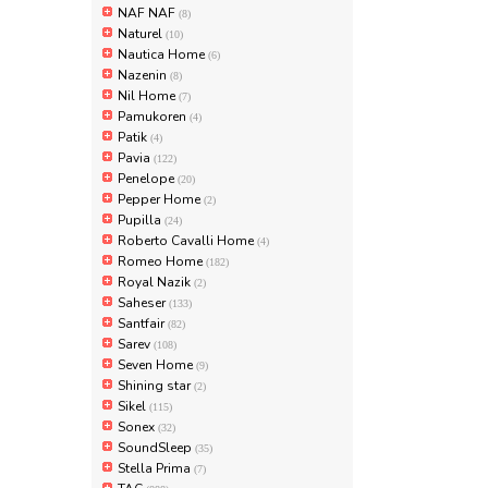
NAF NAF
(8)
Naturel
(10)
Nautica Home
(6)
Nazenin
(8)
Nil Home
(7)
Pamukoren
(4)
Patik
(4)
Pavia
(122)
Penelope
(20)
Pepper Home
(2)
Pupilla
(24)
Roberto Cavalli Home
(4)
Romeo Home
(182)
Royal Nazik
(2)
Saheser
(133)
Santfair
(82)
Sarev
(108)
Seven Home
(9)
Shining star
(2)
Sikel
(115)
Sonex
(32)
SoundSleep
(35)
Stella Prima
(7)