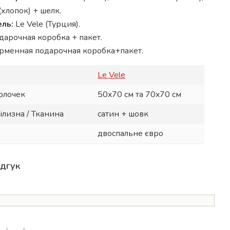
(хлопок) + шелк.
ль:
Le Vele (Турция).
дарочная коробка + пакет.
рменная подарочная коробка+пакет.
Le Vele
олочек
50x70 см та 70x70 см
ілизна / Тканина
сатин + шовк
двоспальне євро
ідгук