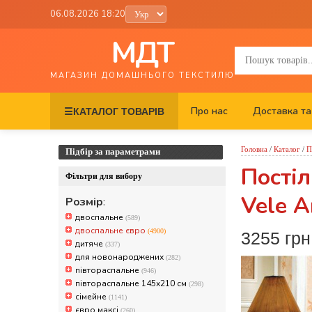
06.08.2026 18:20
МДТ
МАГАЗИН ДОМАШНЬОГО ТЕКСТИЛЮ
Про нас
Доставка та
☰
КАТАЛОГ ТОВАРІВ
Головна
/
Каталог
/
П
Підбір за параметрами
Постіл
Фільтри для вибору
Vele A
Розмір
:
двоспальне
(589)
двоспальне євро
(4900)
3255 грн
дитяче
(337)
для новонароджених
(282)
півтораспальне
(946)
півтораспальне 145х210 см
(298)
сімейне
(1141)
євро максі
(260)