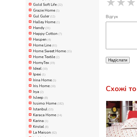
★
★
★
Gold Soft Life
(22)
Grazie Home
(5)
Gul Guler
Відгук
(12)
Halley Home
(1)
Handy
(31)
Happy Cotton
(7)
Haspen
(4)
Home Line
(61)
Home Sweet Home
(15)
Home Textile
(2)
Надіслати
HomyTex
(19)
Ideal
(10)
Ipexi
(1)
Irina Home
(5)
Iris Home
Схожі т
(10)
Irya
(2)
Isleep
(8)
Issimo Home
(182)
Istanbul
(53)
Karaca Home
(14)
Karina
(1)
Kristal
(8)
La Maison
(62)