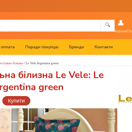
👤
🔍
Кабінет
По
 оплата
Поради покупцю
Бренди
Контакти
остільна білизна
/
Le Vele Argentina green
ьна білизна Le Vele: Le
rgentina green
Купити