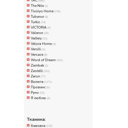
TAC
(888)
The Nile
(2)
Tivolyo Home
(130)
Tubanur
(6)
Turkiz
(14)
VICTORIA
(6)
Valeron
(28)
Valtery
(13)
Velora Home
(4)
Verolli
(2)
Versace
(8)
Word of Dream
(105)
Zambak
(2)
Zastelli
(162)
Zeron
(77)
Вилюта
(1171)
Прованс
(6)
Руно
(53)
Я люблю
(6)
Тканина
:
бавовна
(134)