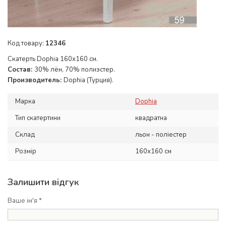
Код товару:
12346
Скатерть Dophia 160x160 см.
Состав:
30% лён, 70% полиэстер.
Производитель:
Dophia (Турция).
Марка
Dophia
Тип скатертини
квадратна
Склад
льон - поліестер
Розмір
160х160 см
Залишити відгук
Ваше ім'я *