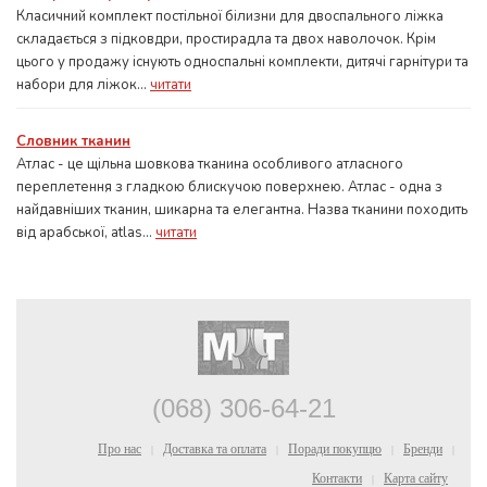
Класичний комплект постільної білизни для двоспального ліжка
складається з підковдри, простирадла та двох наволочок. Крім
цього у продажу існують односпальні комплекти, дитячі гарнітури та
набори для ліжок...
читати
Словник тканин
Атлас - це щільна шовкова тканина особливого атласного
переплетення з гладкою блискучою поверхнею. Атлас - одна з
найдавніших тканин, шикарна та елегантна. Назва тканини походить
від арабської, atlas...
читати
(068) 306-64-21
Про нас
Доставка та оплата
Поради покупцю
Бренди
|
|
|
|
Контакти
Карта сайту
|