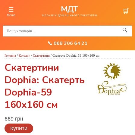
МДТ
☰
🛒
Меню
МАГАЗИН ДОМАШНЬОГО ТЕКСТИЛЮ
🔍
📞 068 306 64 21
Головна
/
Каталог
/
Скатертини
/
Скатерть Dophia-59 160x160 см
Скатертини
Dophia: Скатерть
Dophia-59
160x160 см
669 грн
Купити