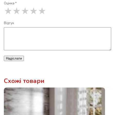
Оцінка *
★
★
★
★
★
Відгук
Надіслати
Схожі товари