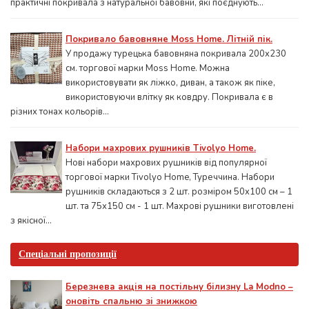
практичні покривала з натуральної бавовни, які поєднують...
Покривало бавовняне Moss Home. Літній пік.
У продажу турецька бавовняна покривала 200x230
см. торгової марки Moss Home. Можна
використовувати як ліжко, диван, а також як піке,
використовуючи влітку як ковдру. Покривала є в
різних тонах кольорів...
Набори махрових рушників Tivolyo Home.
Нові набори махрових рушників від популярної
торгової марки Tivolyo Home, Туреччина. Набори
рушників складаються з 2 шт. розміром 50x100 см – 1
шт. та 75х150 см - 1 шт. Махрові рушники виготовлені
з якісної...
Спеціальні пропозиції
Березнева акція на постільну білизну La Modno –
оновіть спальню зі знижкою