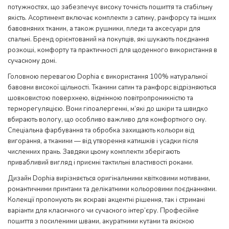
потужностях, що забезпечує високу точність пошиття та стабільну
якість. Асортимент включає комплекти з сатину, ранфорсу та інших
бавовняних тканин, а також рушники, пледи та аксесуари для
спальні. Бренд орієнтований на покупців, які шукають поєднання
розкоші, комфорту та практичності для щоденного використання в
сучасному домі.
Головною перевагою Dophia є використання 100% натуральної
бавовни високої щільності. Тканини сатин та ранфорс відрізняються
шовковистою поверхнею, відмінною повітропроникністю та
терморегуляцією. Вони гіпоалергенні, м’які до шкіри та швидко
вбирають вологу, що особливо важливо для комфортного сну.
Спеціальна фарбування та обробка захищають кольори від
вигорання, а тканини — від утворення катишків і усадки після
численних прань. Завдяки цьому комплекти зберігають
привабливий вигляд і приємні тактильні властивості роками.
Дизайн Dophia вирізняється оригінальними квітковими мотивами,
романтичними принтами та делікатними кольоровими поєднаннями.
Колекції пропонують як яскраві акцентні рішення, так і стримані
варіанти для класичного чи сучасного інтер’єру. Професійне
пошиття з посиленими швами, акуратними кутами та якісною