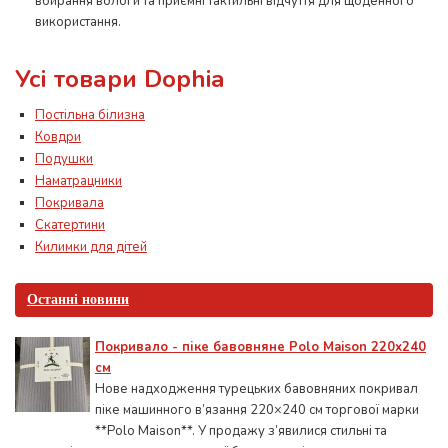
вбирання вологи та приємні тактильні відчуття для щоденного
використання.
Усі товари Dophia
Постільна білизна
Ковдри
Подушки
Наматрацники
Покривала
Скатертини
Килимки для дітей
Останні новини
Покривало - піке бавовняне Polo Maison 220х240
см
Нове надходження турецьких бавовняних покривал
піке машинного в’язання 220×240 см торгової марки
**Polo Maison**. У продажу з’явилися стильні та