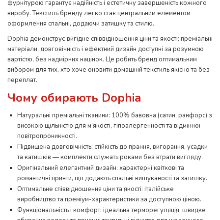
фурнітурою гарантує надійність і естетичну завершеність кожного
виробу. Текстиль бренду легко стає центральним елементом
оформлення спальні, додаючи затишку та стилю.
Dophia демонструє вигідне співвідношення ціни та якості: преміальні
матеріали, довговічність і ефектний дизайн доступні за розумною
вартістю, без надмірних націнок. Це робить бренд оптимальним
вибором для тих, хто хоче оновити домашній текстиль якісно та без
переплат.
Чому обирають Dophia
Натуральні преміальні тканини: 100% бавовна (сатин, ранфорс) з
високою щільністю для м’якості, гіпоалергенності та відмінної
повітропроникності.
Підвищена довговічність: стійкість до прання, вигорання, усадки
та катишків — комплекти служать роками без втрати вигляду.
Оригінальний елегантний дизайн: характерні квіткові та
романтичні принти, що додають спальні вишуканості та затишку.
Оптимальне співвідношення ціни та якості: італійське
виробництво та преміум-характеристики за доступною ціною.
Функціональність і комфорт: ідеальна терморегуляція, швидке