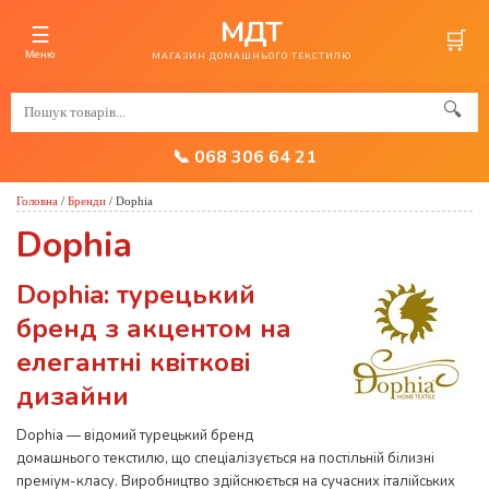
МДТ
☰
🛒
Меню
МАГАЗИН ДОМАШНЬОГО ТЕКСТИЛЮ
🔍
📞 068 306 64 21
Головна
/
Бренди
/
Dophia
Dophia
Dophia: турецький
бренд з акцентом на
елегантні квіткові
дизайни
Dophia — відомий турецький бренд
домашнього текстилю, що спеціалізується на постільній білизні
преміум-класу. Виробництво здійснюється на сучасних італійських