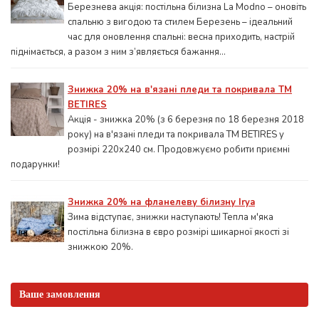
Березнева акція: постільна білизна La Modno – оновіть
спальню з вигодою та стилем Березень – ідеальний
час для оновлення спальні: весна приходить, настрій
піднімається, а разом з ним з’являється бажання...
Знижка 20% на в'язані пледи та покривала ТМ
BETIRES
Акція - знижка 20% (з 6 березня по 18 березня 2018
року) на в'язані пледи та покривала ТМ BETIRES у
розмірі 220х240 см. Продовжуємо робити приємні
подарунки!
Знижка 20% на фланелеву білизну Irya
Зима відступає, знижки наступають! Тепла м'яка
постільна білизна в євро розмірі шикарної якості зі
знижкою 20%.
Ваше замовлення