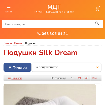
МДТ
☰
🛒
Меню
МАГАЗИН ДОМАШНЕГО ТЕКСТИЛЯ
🔍
📞 068 306 64 21
Главная
/
Каталог
/
Подушки
Подушки Silk Dream
🔽 Фільтри
Списком
На странице
12
24
48
Все
Изображениями