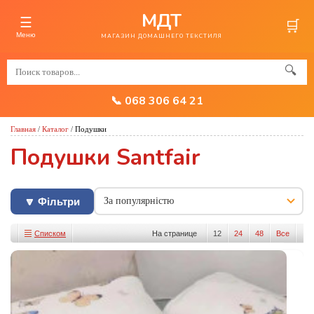
МДТ
☰
🛒
Меню
МАГАЗИН ДОМАШНЕГО ТЕКСТИЛЯ
🔍
📞 068 306 64 21
Главная
/
Каталог
/
Подушки
Подушки Santfair
🔽 Фільтри
Списком
На странице
12
24
48
Все
Изображениями