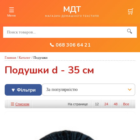
МДТ
☰
🛒
Меню
МАГАЗИН ДОМАШНЕГО ТЕКСТИЛЯ
🔍
📞 068 306 64 21
Главная
/
Каталог
/
Подушки
Подушки d - 35 см
🔽 Фільтри
Списком
На странице
12
24
48
Все
Изображениями