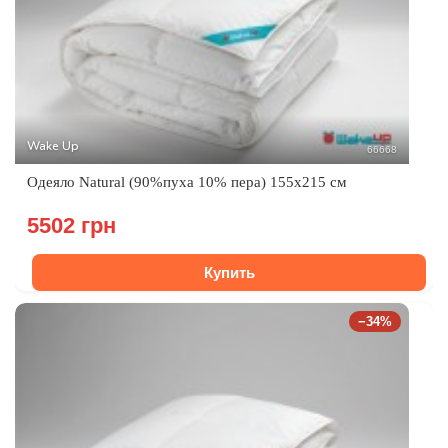
Wake Up
66668
Одеяло Natural (90%пуха 10% пера) 155x215 см
5502 грн
Купить
−34%