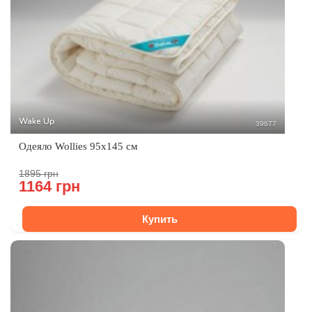
Wake Up
39677
Одеяло Wollies 95x145 см
1895 грн
1164 грн
Купить