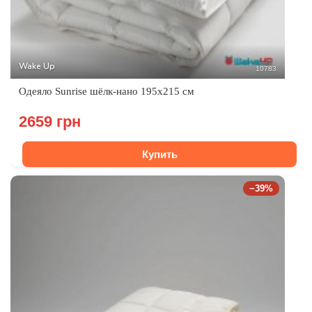
Wake Up
10783
Одеяло Sunrise шёлк-нано 195х215 см
2659 грн
Купить
−39%