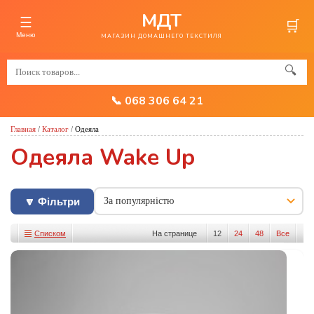
МДТ
☰
🛒
Меню
МАГАЗИН ДОМАШНЕГО ТЕКСТИЛЯ
🔍
📞 068 306 64 21
Главная
/
Каталог
/
Одеяла
Одеяла Wake Up
🔽 Фільтри
Списком
На странице
12
24
48
Все
Изображениями