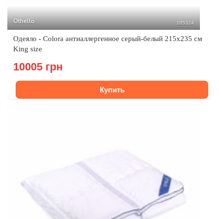
Othello
105324
Одеяло - Colora антиаллергенное серый-белый 215х235 см
King size
10005 грн
Купить