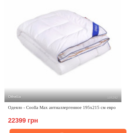
Othello
105292
Одеяло - Coolla Max антиаллергенное 195х215 см евро
22399 грн