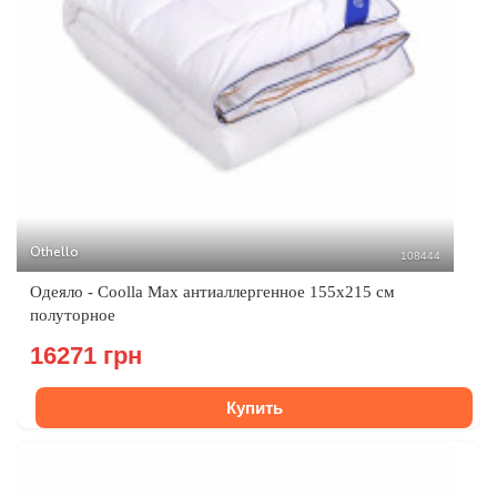
Othello
108444
Одеяло - Coolla Max антиаллергенное 155х215 см
полуторное
16271 грн
Купить