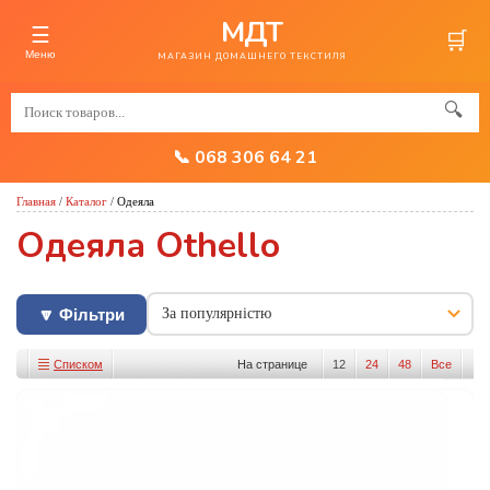
МДТ
☰
🛒
Меню
МАГАЗИН ДОМАШНЕГО ТЕКСТИЛЯ
🔍
📞 068 306 64 21
Главная
/
Каталог
/
Одеяла
Одеяла Othello
🔽 Фільтри
Списком
На странице
12
24
48
Все
Изображениями