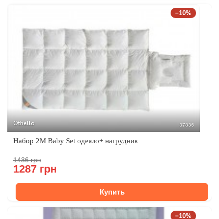
−10%
Othello
37836
Набор 2M Baby Set одеяло+ нагрудник
1436 грн
1287 грн
Купить
−10%