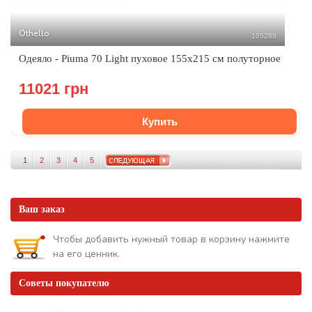
Othello
105288
Одеяло - Piuma 70 Light пуховое 155х215 см полуторное
11021 грн
Купить
1
2
3
4
5
Ваш заказ
Чтобы добавить нужный товар в корзину нажмите
на его ценник.
Советы покупателю