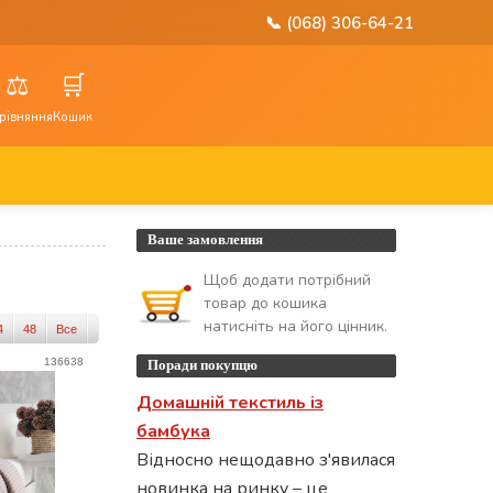
📞 (068) 306-64-21
⚖️
🛒
рівняння
Кошик
Ваше замовлення
Щоб додати потрібний
товар до кошика
натисніть на його цінник.
4
48
Все
136638
Поради покупцю
Домашній текстиль із
бамбука
Відносно нещодавно з'явилася
новинка на ринку – це