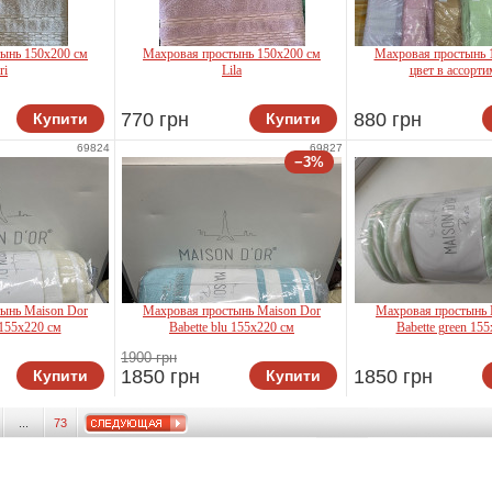
ынь 150x200 см
Махровая простынь 150x200 см
Махровая простынь 
ri
Lila
цвет в ассорти
Ekin
770 грн
880 грн
Купити
Купити
Tekstil
Doruk Tekstil
69824
69827
−3%
ынь Maison Dor
Махровая простынь Maison Dor
Махровая простынь 
 155x220 см
Babette blu 155x220 см
Babette green 15
Maison D
1900 грн
1850 грн
1850 грн
Купити
Купити
n D'or
Maison D'or
...
73