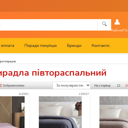
👤
🔍
Кабінет
По
 оплата
Поради покупцю
Бренди
Контакти
ростирадла
ирадла півтораспальний
Зображеннями
На сторінці
12
2
114582
136637