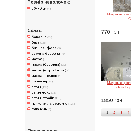
Розмір наволочек
:
50x70 см
(4)
Махровая прост
G
Склад
:
770 грн
бавовна
Doruk 
(22)
бязь
(295)
бязь ранфорс
(9)
варена бавовна
(40)
махра
(9)
махра (бавовна)
(35)
махра (мікрокоттон)
(1)
махра + велюр
(4)
поліестер
(4)
Махровая прост
сатин
Babette bej
(191)
сатин люкс
(13)
сатин-страйп
(110)
1850 грн
трикотажне волокно
(125)
Maiso
фланель
(7)
1
2
3
4