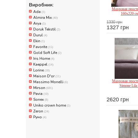
Виробник
:
Махровая просты
Ada
(1)
160х220 с
Almira Mix
(40)
1330 грн
Arya
(5)
1327 грн
Doruk Tekstil
(2)
Gold So
Durul
(4)
Ekin
(1)
Favorite
(15)
Gold Soft Life
(2)
Iris Home
(4)
Kaeppel
(14)
Lorine
(18)
Maison D'or
(11)
Махровая прост
Massimo Monelli
(6)
Simone Lila
Mirson
(691)
Pavia
(10)
2620 грн
Sonex
(8)
Pa
Uniko crown home
(5)
Zeron
(24)
Руно
(4)