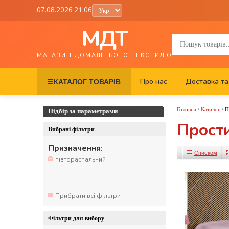
07.08.2026 21:06
МДТ
МАГАЗИН ДОМАШНЬОГО ТЕКСТИЛЮ
Про нас
Доставка та
☰
КАТАЛОГ ТОВАРІВ
Головна
/
Каталог
/
П
Підбір за параметрами
Прост
Вибрані фільтри
Призначення
:
Списком
півтораспальний
Прибрати всі фільтри
Фільтри для вибору