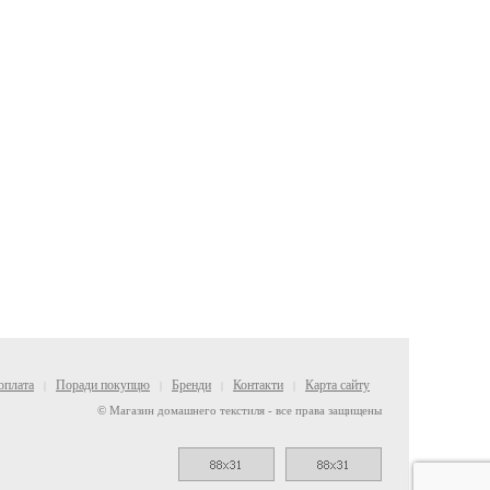
оплата
Поради покупцю
Бренди
Контакти
Карта сайту
|
|
|
|
© Магазин домашнего текстиля - все права защищены