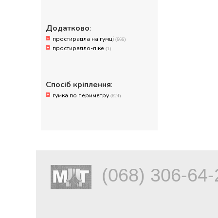
Додатково
:
простирадла на гумці
(666)
простирадло-піке
(1)
Спосіб кріплення
:
гумка по периметру
(624)
(068) 306-64-