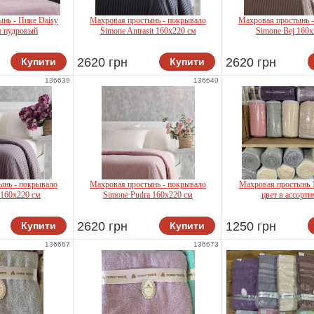
нь - Пике Daisy
Махровая простынь - покрывало
Махровая простынь 
м пудровый
Simone Antrasit 160x220 см
Simone Bej 160x
2620 грн
2620 грн
Купити
Купити
ft Life
Pavia
Pavia
136639
136640
ынь - покрывало
Махровая простынь - покрывало
Махровая простынь 
 160x220 см
Simone Pudra 160x220 см
цвет в ассорти
2620 грн
1250 грн
Купити
Купити
via
Pavia
Ada
136667
136673