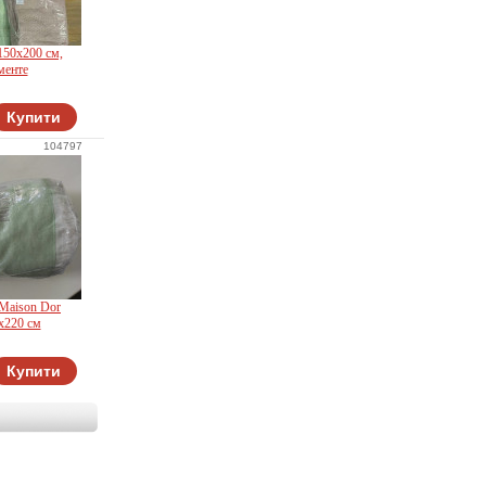
150x200 см,
менте
Купити
104797
Maison Dor
5x220 см
'or
Купити