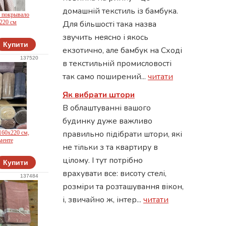
домашній текстиль із бамбука.
- покрывало
220 см
Для більшості така назва
звучить неясно і якось
Купити
екзотично, але бамбук на Сході
137520
в текстильній промисловості
так само поширений...
читати
Як вибрати штори
В облаштуванні вашого
будинку дуже важливо
правильно підібрати штори, які
160x220 см,
менте
не тільки з та квартиру в
цілому. І тут потрібно
Купити
врахувати все: висоту стелі,
137484
розміри та розташування вікон,
і, звичайно ж, інтер...
читати