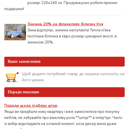
розмірі 220х240 см. Продовжуємо робити приємні
подарунки!
Знижка 20% на фланелеву білизну Irya
Зима відступає, знижки наступають! Тепла м'яка
постільна білизна в євро розмірі шикарної якості зі
знижкою 20%.
Ваше замовлення
Щоб додати потрібний товар до кошика натисніть на
його цінник.
Поради покупцю
Поради щодо підбору штор
Якщо ви придбали нову квартиру і вже замислилися про покупку
меблів, не забувайте про важливу роль **штор** в інтер'єрі. Часто
їх вибір відкладають на останній момент, хоча декор вікна дуже