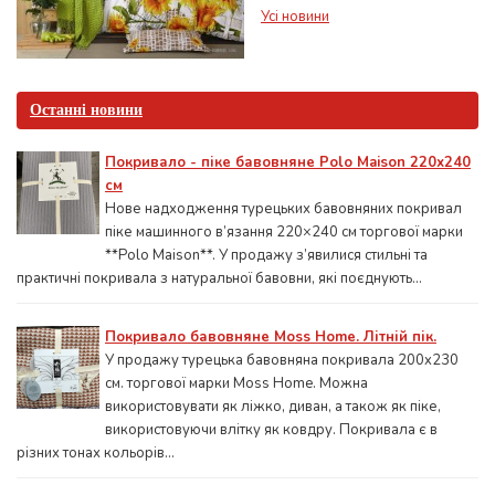
Усі новини
Останні новини
Покривало - піке бавовняне Polo Maison 220х240
см
Нове надходження турецьких бавовняних покривал
піке машинного в’язання 220×240 см торгової марки
**Polo Maison**. У продажу з’явилися стильні та
практичні покривала з натуральної бавовни, які поєднують...
Покривало бавовняне Moss Home. Літній пік.
У продажу турецька бавовняна покривала 200x230
см. торгової марки Moss Home. Можна
використовувати як ліжко, диван, а також як піке,
використовуючи влітку як ковдру. Покривала є в
різних тонах кольорів...