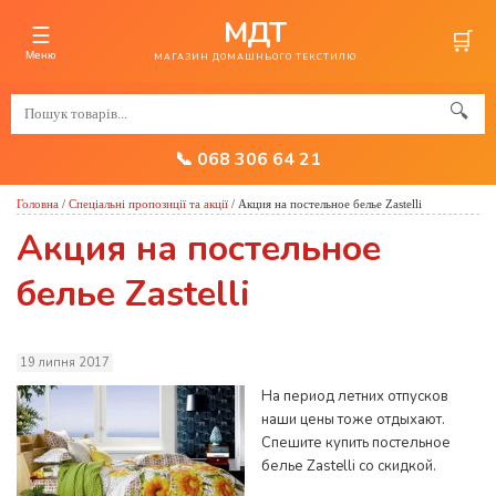
МДТ
☰
🛒
Меню
МАГАЗИН ДОМАШНЬОГО ТЕКСТИЛЮ
🔍
📞 068 306 64 21
Головна
/
Спеціальні пропозиції та акції
/
Акция на постельное белье Zastelli
Акция на постельное
белье Zastelli
19 липня 2017
На период летних отпусков
наши цены тоже отдыхают.
Спешите купить постельное
белье Zastelli со скидкой.