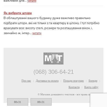
важливий для...
читати
Як вибрати штори
В облаштуванні вашого будинку дуже важливо правильно
підібрати штори, які не тільки з та квартиру в цілому. І тут потрібно
врахувати все: висоту стелі, розміри та розташування вікон, і,
звичайно ж, інтер...
читати
(068) 306-64-21
Про нас
Доставка та оплата
Поради покупцю
Бренди
|
|
|
|
Контакти
Карта сайту
|
© Магазин домашнего текстиля - все права защищены