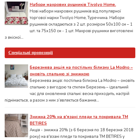
Набори махрових рушників Tivolyo Home.
Нові набори махрових рушників від популярної
торгової марки Tivolyo Home, Туреччина. Набори
рушників складаються з 2 шт. розміром 50x100 см – 1
шт. та 75х150 см - 1 шт. Махрові рушники виготовлені
з якісної...
Спеціальні пропозиції
Березнева акція на постільну білизну La Modno –
оновіть спальню зі знижкою
Березнева акція: постільна білизна La Modno – оновіть
спальню з вигодою та стилем Березень – ідеальний
час для оновлення спальні: весна приходить, настрій
піднімається, а разом з ним з’являється бажання...
Знижка 20% на в'язані пледи та покривала ТМ
BETIRES
Акція - знижка 20% (з 6 березня по 18 березня 2018
року) на в'язані пледи та покривала ТМ BETIRES у