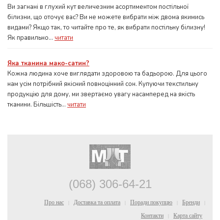
Ви загнані в глухий кут величезним асортиментом постільної
білизни, що оточує вас? Ви не можете вибрати між двома якимись
видами? Якщо так, то читайте про те, як вибрати постільну білизну!
Як правильно...
читати
Яка тканина мако-сатин?
Кожна людина хоче виглядати здоровою та бадьорою. Для цього
нам усім потрібний якісний повноцінний сон. Купуючи текстильну
продукцію для дому, ми звертаємо увагу насамперед на якість
тканини. Більшість...
читати
(068) 306-64-21
Про нас
Доставка та оплата
Поради покупцю
Бренди
|
|
|
|
Контакти
Карта сайту
|