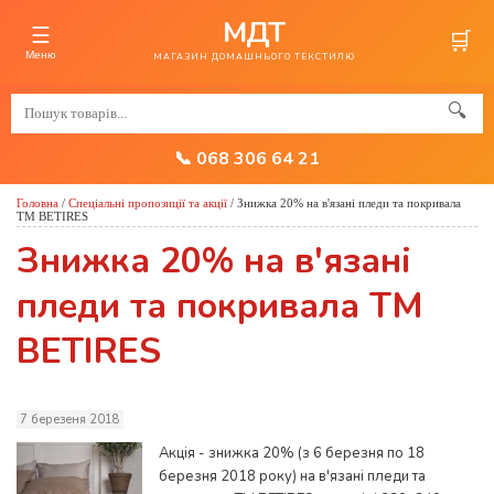
МДТ
☰
🛒
Меню
МАГАЗИН ДОМАШНЬОГО ТЕКСТИЛЮ
🔍
📞 068 306 64 21
Головна
/
Спеціальні пропозиції та акції
/
Знижка 20% на в'язані пледи та покривала
ТМ BETIRES
Знижка 20% на в'язані
пледи та покривала ТМ
BETIRES
7 березеня 2018
Акція - знижка 20% (з 6 березня по 18
березня 2018 року) на в'язані пледи та