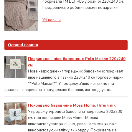
покривала ТМ BETIRES у розмірі 220х240 см.
Продовжуємо робити приємні подарунки!
Усі новини
Останні новини
Покривало - піке бавовняне Polo Maison 220х240
см
Нове надходження турецьких бавовняних покривал
піке машинного в’язання 220×240 см торгової марки
**Polo Maison**. У продажу з’явилися стильні та
практичні покривала з натуральної бавовни, які поєднують...
Покривало бавовняне Moss Home. Літній пік.
У продажу турецька бавовняна покривала 200x230
см. торгової марки Moss Home. Можна
використовувати як ліжко, диван, а також як піке,
використовуючи влітку як ковдру. Покривала є в