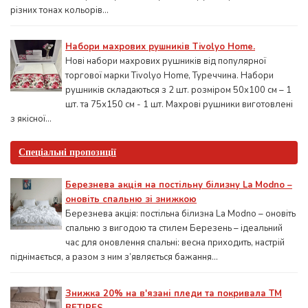
різних тонах кольорів...
Набори махрових рушників Tivolyo Home.
Нові набори махрових рушників від популярної
торгової марки Tivolyo Home, Туреччина. Набори
рушників складаються з 2 шт. розміром 50x100 см – 1
шт. та 75х150 см - 1 шт. Махрові рушники виготовлені
з якісної...
Спеціальні пропозиції
Березнева акція на постільну білизну La Modno –
оновіть спальню зі знижкою
Березнева акція: постільна білизна La Modno – оновіть
спальню з вигодою та стилем Березень – ідеальний
час для оновлення спальні: весна приходить, настрій
піднімається, а разом з ним з’являється бажання...
Знижка 20% на в'язані пледи та покривала ТМ