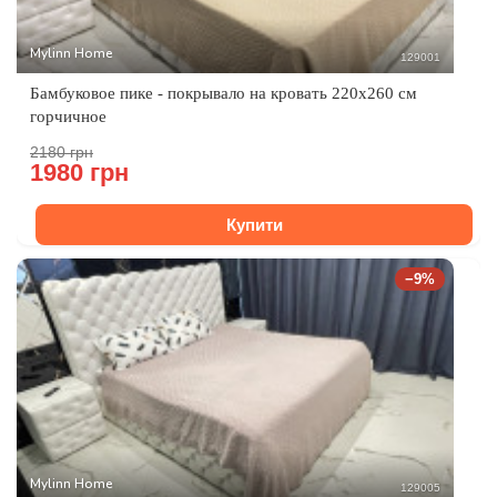
Mylinn Home
129001
Бамбуковое пике - покрывало на кровать 220x260 см
горчичное
2180 грн
1980 грн
Купити
−9%
Mylinn Home
129005