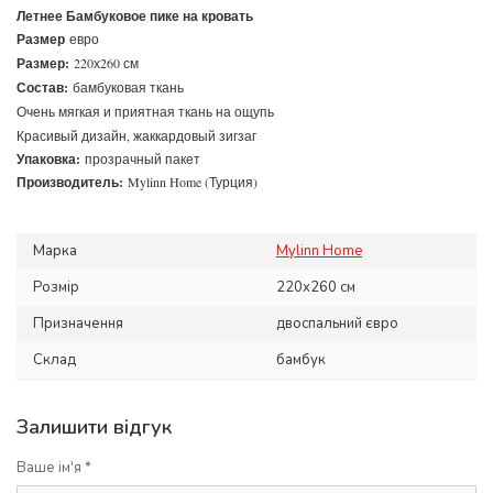
Летнее Бамбуковое пике на кровать
Размер
евро
Размер:
220х260 см
Состав:
бамбуковая ткань
Очень мягкая и приятная ткань на ощупь
Красивый дизайн, жаккардовый зигзаг
Упаковка:
прозрачный пакет
Производитель:
Mylinn Home (Турция)
Марка
Mylinn Home
Розмір
220x260 см
Призначення
двоспальний євро
Склад
бамбук
Залишити відгук
Ваше ім'я *