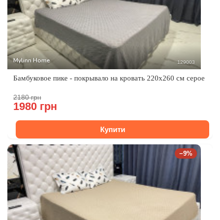
Mylinn Home
129003
Бамбуковое пике - покрывало на кровать 220x260 см серое
2180 грн
1980 грн
Купити
−9%