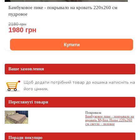
Бамбуковое пике - покрывало на кровать 220x260 см
пудровое
2180 грн
1980 грн
Купити
Ваше замовлення
Щоб додати потрібний товар до кошика натисніть на
його цінник.
Переглянуті товари
Покривала
Бамбуковое пике - покрывало на
кровать Mylinn Home 220x260
см светло - лиловое
Поради покупцю