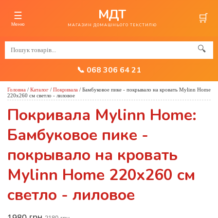
МДТ
☰
🛒
Меню
МАГАЗИН ДОМАШНЬОГО ТЕКСТИЛЮ
🔍
📞 068 306 64 21
Головна
/
Каталог
/
Покривала
/
Бамбуковое пике - покрывало на кровать Mylinn Home
220x260 см светло - лиловое
Покривала Mylinn Home:
Бамбуковое пике -
покрывало на кровать
Mylinn Home 220x260 см
светло - лиловое
1980 грн