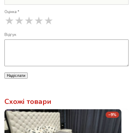
Оцінка *
★
★
★
★
★
Відгук
Надіслати
Схожі товари
−9%