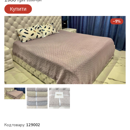
2180 грн
Купити
−9%
Код товару:
129002