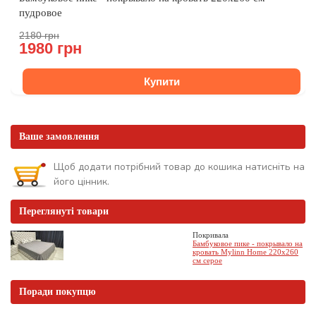
пудровое
2180 грн
1980 грн
Купити
Ваше замовлення
Щоб додати потрібний товар до кошика натисніть на
його цінник.
Переглянуті товари
Покривала
Бамбуковое пике - покрывало на
кровать Mylinn Home 220x260
см серое
Поради покупцю