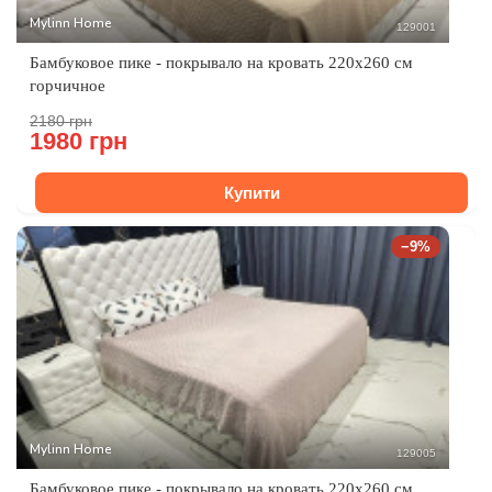
Mylinn Home
129001
Бамбуковое пике - покрывало на кровать 220x260 см
горчичное
2180 грн
1980 грн
Купити
−9%
Mylinn Home
129005
Бамбуковое пике - покрывало на кровать 220x260 см