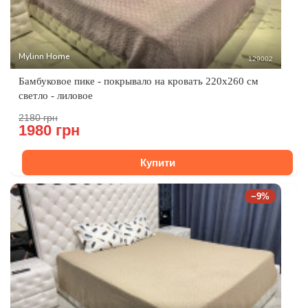
Mylinn Home
129002
Бамбуковое пике - покрывало на кровать 220x260 см
светло - лиловое
2180 грн
1980 грн
Купити
−9%