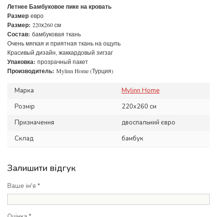
Летнее Бамбуковое пике на кровать
Размер
евро
Размер:
220х260 см
Состав:
бамбуковая ткань
Очень мягкая и приятная ткань на ощупь
Красивый дизайн, жаккардовый зигзаг
Упаковка:
прозрачный пакет
Производитель:
Mylinn Home (Турция)
Марка
Mylinn Home
Розмір
220x260 см
Призначення
двоспальний євро
Склад
бамбук
Залишити відгук
Ваше ім'я *
Оцінка *