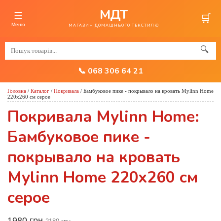
МДТ
☰
🛒
Меню
МАГАЗИН ДОМАШНЬОГО ТЕКСТИЛЮ
🔍
📞 068 306 64 21
Головна
/
Каталог
/
Покривала
/
Бамбуковое пике - покрывало на кровать Mylinn Home
220x260 см серое
Покривала Mylinn Home:
Бамбуковое пике -
покрывало на кровать
Mylinn Home 220x260 см
серое
1980 грн