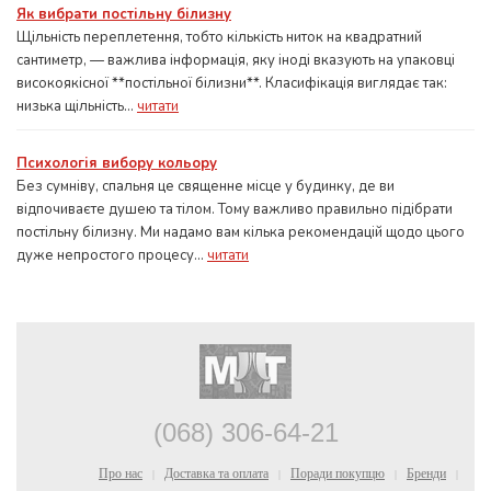
Як вибрати постільну білизну
Щільність переплетення, тобто кількість ниток на квадратний
сантиметр, — важлива інформація, яку іноді вказують на упаковці
високоякісної **постільної білизни**. Класифікація виглядає так:
низька щільність...
читати
Психологія вибору кольору
Без сумніву, спальня це священне місце у будинку, де ви
відпочиваєте душею та тілом. Тому важливо правильно підібрати
постільну білизну. Ми надамо вам кілька рекомендацій щодо цього
дуже непростого процесу...
читати
(068) 306-64-21
Про нас
Доставка та оплата
Поради покупцю
Бренди
|
|
|
|