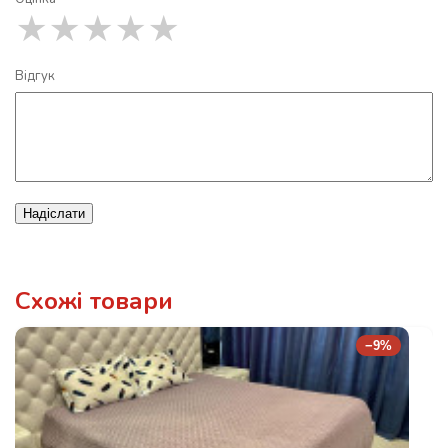
★
★
★
★
★
Відгук
Надіслати
Схожі товари
−9%