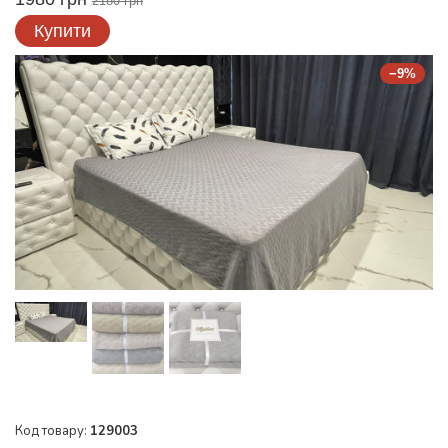
2180 грн
Купити
−9%
Код товару:
129003