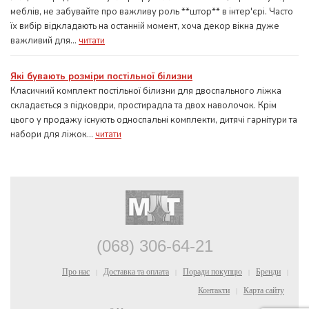
меблів, не забувайте про важливу роль **штор** в інтер'єрі. Часто
їх вибір відкладають на останній момент, хоча декор вікна дуже
важливий для...
читати
Які бувають розміри постільної білизни
Класичний комплект постільної білизни для двоспального ліжка
складається з підковдри, простирадла та двох наволочок. Крім
цього у продажу існують односпальні комплекти, дитячі гарнітури та
набори для ліжок...
читати
(068) 306-64-21
Про нас
Доставка та оплата
Поради покупцю
Бренди
|
|
|
|
Контакти
Карта сайту
|