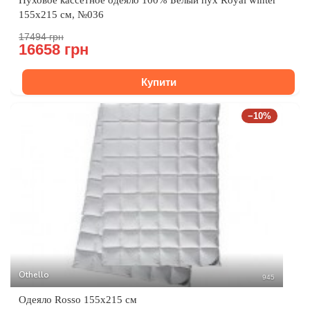
Пуховое кассетное одеяло 100% Белый пух Royal winter
155x215 см, №036
17494 грн
16658 грн
Купити
−10%
Othello
945
Одеяло Rosso 155x215 см