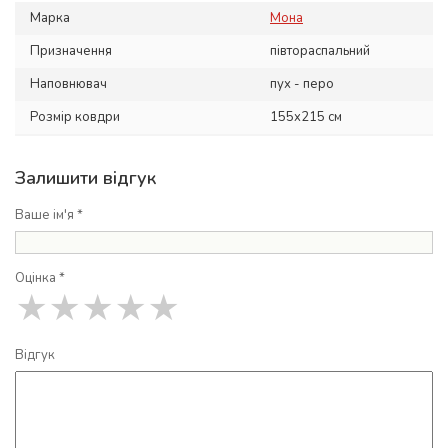
Марка
Мона
Призначення
півтораспальний
Наповнювач
пух - перо
Розмір ковдри
155x215 см
Залишити відгук
Ваше ім'я *
Оцінка *
★
★
★
★
★
Відгук