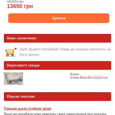
15225 грн
13650 грн
Купити
Ваше замовлення
Щоб додати потрібний товар до кошика натисніть на
його цінник.
Переглянуті товари
Ковдри
Одеяло Мона №6 155х215 см
Поради покупцю
Поради щодо підбору штор
Якщо ви придбали нову квартиру і вже замислилися про покупку