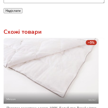
Надіслати
Схожі товари
−5%
Mirson
96262