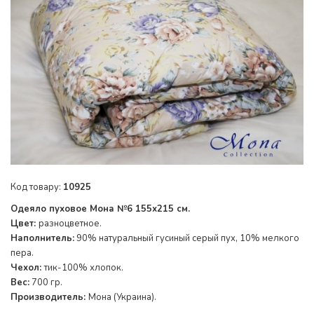
Код товару:
10925
Одеяло пуховое Мона №6 155х215 см.
Цвет:
разноцветное.
Наполнитель:
90% натуральный гусиный серый пух, 10% мелкого
пера.
Чехол:
тик-100% хлопок.
Вес:
700 гр.
Производитель:
Мона (Украина).