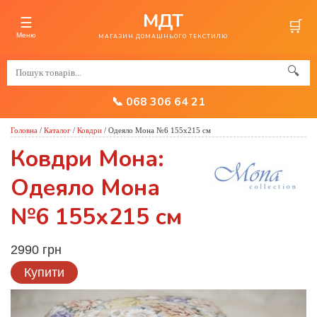
МДТ
☰
🛒
Меню
МАГАЗИН ДОМАШНЬОГО ТЕКСТИЛЮ
🔍
📞 068 306 64 21
Головна
/
Каталог
/
Ковдри
/
Одеяло Мона №6 155х215 см
Ковдри Мона:
Одеяло Мона
№6 155х215 см
2990 грн
Купити