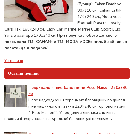
(Турция): Cahan Bamboo
90х110 см., Cahan Ciftlik
170х240 см., Moda Voce
Football Players, Lovely
Cars, Taxi 160х240 см., Lady Car, Marine, Marine Club, Sport Club,
Yaris в размере 170х240 см.
При покупке любого детского
покрывала ТМ «CAHAN» и ТМ «MODA VOCE» милый зайчик из
полотенца в подарок!
Усі новини
Останні новини
Покривало - піке бавовняне Polo Maison 220х240
см
Нове надходження турецьких бавовняних покривал
піке машинного в’язання 220×240 см торгової марки
**Polo Maison**. У продажу з’явилися стильні та
практичні покривала з натуральної бавовни, які поєднують...