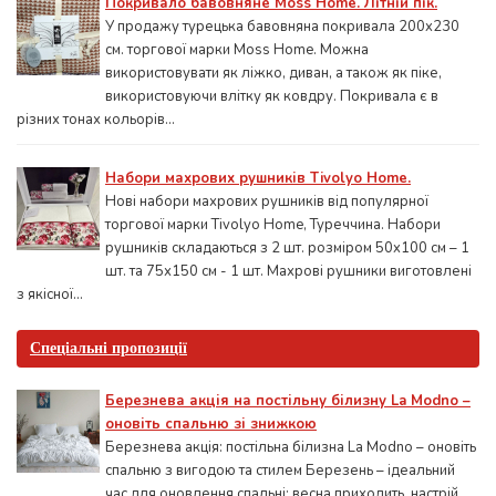
Покривало бавовняне Moss Home. Літній пік.
У продажу турецька бавовняна покривала 200x230
см. торгової марки Moss Home. Можна
використовувати як ліжко, диван, а також як піке,
використовуючи влітку як ковдру. Покривала є в
різних тонах кольорів...
Набори махрових рушників Tivolyo Home.
Нові набори махрових рушників від популярної
торгової марки Tivolyo Home, Туреччина. Набори
рушників складаються з 2 шт. розміром 50x100 см – 1
шт. та 75х150 см - 1 шт. Махрові рушники виготовлені
з якісної...
Спеціальні пропозиції
Березнева акція на постільну білизну La Modno –
оновіть спальню зі знижкою
Березнева акція: постільна білизна La Modno – оновіть
спальню з вигодою та стилем Березень – ідеальний
час для оновлення спальні: весна приходить, настрій