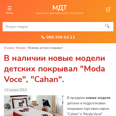
МДТ
☰
🛒
Меню
МАГАЗИН ДОМАШНЬОГО ТЕКСТИЛЮ
🔍
📞 068 306 64 21
Головна
/
Новини
/
Новинки детских покрывал!
В наличии новые модели
детских покрывал "Moda
Voce", "Cahan".
13 грудня 2013
В продаже
новые модели
детских и подростковых
покрывал торговых марок
"Cahan" и "Moda Voce"