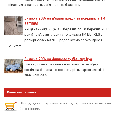
піднімається, а разом з ним з’являється бажання...
Знижка 20% на в'язані пледи та покривала ТМ
BETIRES
Акція - знижка 20% (з 6 березня по 18 березня 2018
року) на в'язані пледи та покривала ТМ BETIRES у
розмірі 220х240 см. Продовжуємо робити приємні
подарунки!
Знижка 20% на фланелеву білизну Irya
Зима відступає, знижки наступають! Тепла м'яка
постільна білизна в євро розмірі шикарної якості зі
знижкою 20%.
Ваше замовлення
Щоб додати потрібний товар до кошика натисніть на
його цінник.