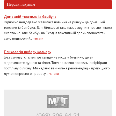
Поради покупцю
Домашній текстиль із бамбука
Відносно нещодавно з'явилася новинка на ринку – це домашній
текстиль із бамбука. Для більшості така назва звучить неясно і якось
екзотично, але бамбук на Сході в текстильній промисловості так
само поширений...
читати
Психологія вибору кольору
Без сумніву, спальня це священне місце у будинку, де ви
відпочиваєте душею та тілом. Тому важливо правильно підібрати
постільну білизну. Ми надамо вам кілька рекомендацій щодо цього
дуже непростого процесу...
читати
(068) 306-64-21