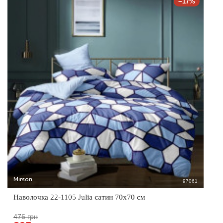
−17%
Mirson
97061
Наволочка 22-1105 Julia сатин 70x70 см
476 грн