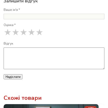
Залишити відгук
Ваше ім'я *
Оцінка *
★
★
★
★
★
Відгук
Надіслати
Схожі товари