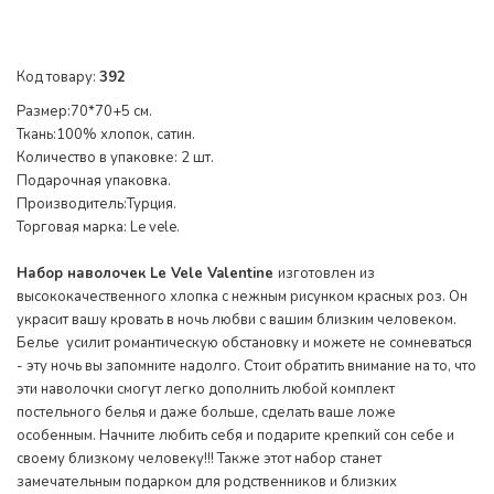
Код товару:
392
Размер:70*70+5 см.
Ткань:100% хлопок, сатин.
Количество в упаковке: 2 шт.
Подарочная упаковка.
Производитель:Турция.
Торговая марка: Le vele.
Набор наволочек Le Vele Valentine
изготовлен из
высококачественного хлопка с нежным рисунком красных роз. Он
украсит вашу кровать в ночь любви с вашим близким человеком.
Белье усилит романтическую обстановку и можете не сомневаться
- эту ночь вы запомните надолго. Стоит обратить внимание на то, что
эти наволочки смогут легко дополнить любой комплект
постельного белья и даже больше, сделать ваше ложе
особенным. Начните любить себя и подарите крепкий сон себе и
своему близкому человеку!!! Также этот набор станет
замечательным подарком для родственников и близких