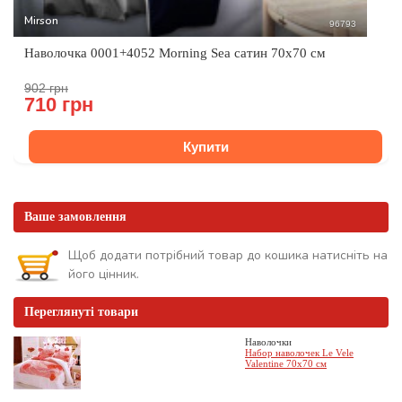
Mirson
96793
Наволочка 0001+4052 Morning Sea сатин 70x70 см
902 грн
710 грн
Купити
Ваше замовлення
Щоб додати потрібний товар до кошика натисніть на
його цінник.
Переглянуті товари
Наволочки
Набор наволочек Le Vele
Valentine 70x70 см