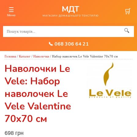
МДТ
☰
🛒
Меню
МАГАЗИН ДОМАШНЬОГО ТЕКСТИЛЮ
🔍
📞 068 306 64 21
Головна
/
Каталог
/
Наволочки
/
Набор наволочек Le Vele Valentine 70x70 см
Наволочки Le
Vele: Набор
наволочек Le
Vele Valentine
70x70 см
698 грн