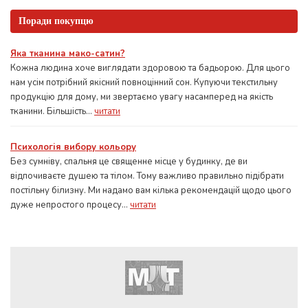
Поради покупцю
Яка тканина мако-сатин?
Кожна людина хоче виглядати здоровою та бадьорою. Для цього
нам усім потрібний якісний повноцінний сон. Купуючи текстильну
продукцію для дому, ми звертаємо увагу насамперед на якість
тканини. Більшість...
читати
Психологія вибору кольору
Без сумніву, спальня це священне місце у будинку, де ви
відпочиваєте душею та тілом. Тому важливо правильно підібрати
постільну білизну. Ми надамо вам кілька рекомендацій щодо цього
дуже непростого процесу...
читати