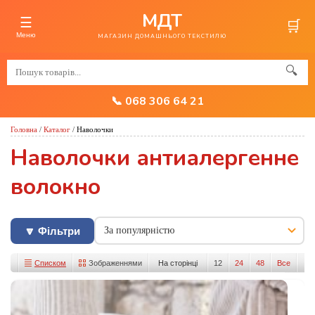
МДТ
☰
🛒
Меню
МАГАЗИН ДОМАШНЬОГО ТЕКСТИЛЮ
🔍
📞 068 306 64 21
Головна
/
Каталог
/
Наволочки
Наволочки антиалергенне
волокно
🔽 Фільтри
Списком
Зображеннями
На сторінці
12
24
48
Все