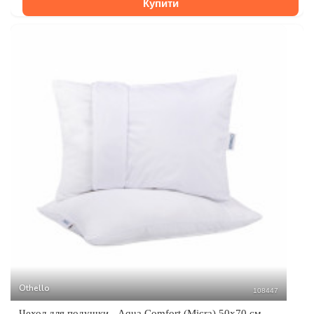
Купити
Othello
108447
Чехол для подушки - Aqua Comfort (Micra) 50х70 см