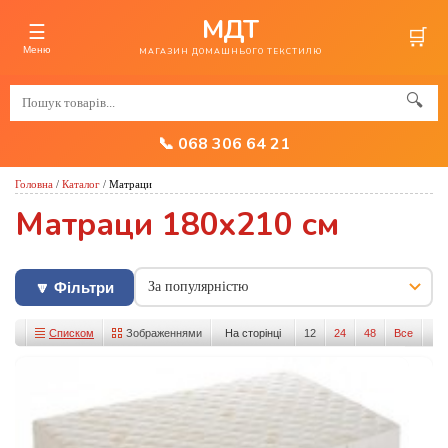
МДТ
☰
🛒
Меню
МАГАЗИН ДОМАШНЬОГО ТЕКСТИЛЮ
🔍
📞 068 306 64 21
Головна
/
Каталог
/
Матраци
Матраци 180x210 см
🔽 Фільтри
Списком
Зображеннями
На сторінці
12
24
48
Все