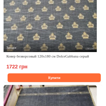
Турция
138108
Ковер безворсовый 120х180 см DolceGabbana серый
1722 грн
Купити