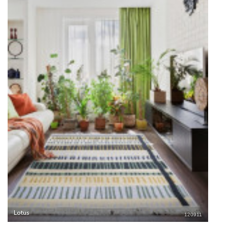
Lotus
120911