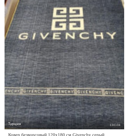
Турция
138104
Ковер безворсовый 120х180 см Givenchy серый