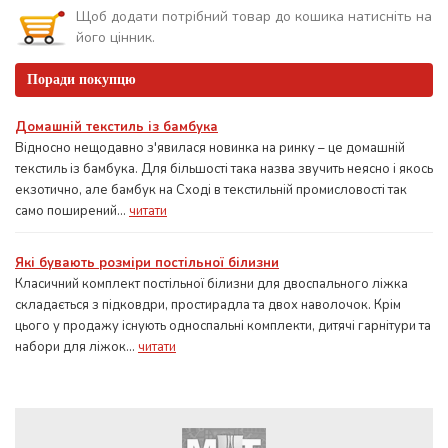
Щоб додати потрібний товар до кошика натисніть на
його цінник.
Поради покупцю
Домашній текстиль із бамбука
Відносно нещодавно з'явилася новинка на ринку – це домашній
текстиль із бамбука. Для більшості така назва звучить неясно і якось
екзотично, але бамбук на Сході в текстильній промисловості так
само поширений...
читати
Які бувають розміри постільної білизни
Класичний комплект постільної білизни для двоспального ліжка
складається з підковдри, простирадла та двох наволочок. Крім
цього у продажу існують односпальні комплекти, дитячі гарнітури та
набори для ліжок...
читати