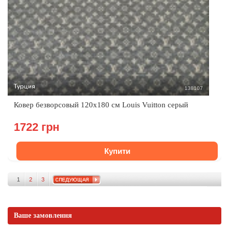
Турция
138107
Ковер безворсовый 120х180 см Louis Vuitton серый
1722 грн
Купити
1
2
3
Ваше замовлення