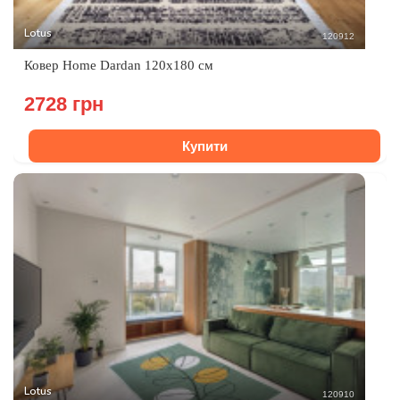
Lotus
120912
Ковер Home Dardan 120х180 см
2728 грн
Купити
Lotus
120910