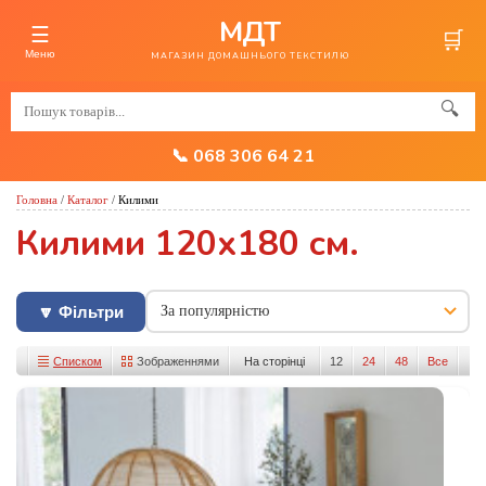
МДТ
☰
🛒
Меню
МАГАЗИН ДОМАШНЬОГО ТЕКСТИЛЮ
🔍
📞 068 306 64 21
Головна
/
Каталог
/
Килими
Килими 120х180 см.
🔽 Фільтри
Списком
Зображеннями
На сторінці
12
24
48
Все