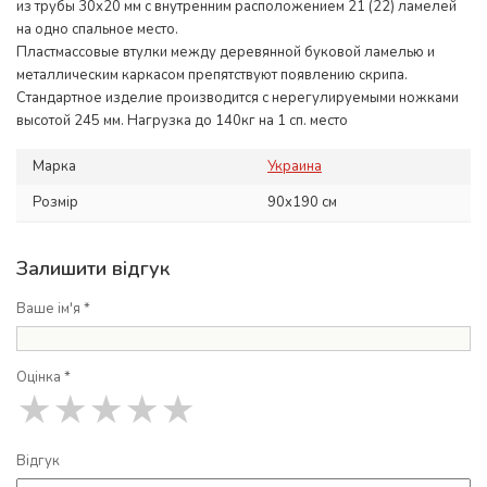
из трубы 30х20 мм с внутренним расположением 21 (22) ламелей
на одно спальное место.
Пластмассовые втулки между деревянной буковой ламелью и
металлическим каркасом препятствуют появлению скрипа.
Стандартное изделие производится с нерегулируемыми ножками
высотой 245 мм. Нагрузка до 140кг на 1 сп. место
Марка
Украина
Розмір
90x190 см
Залишити відгук
Ваше ім'я *
Оцінка *
★
★
★
★
★
Відгук