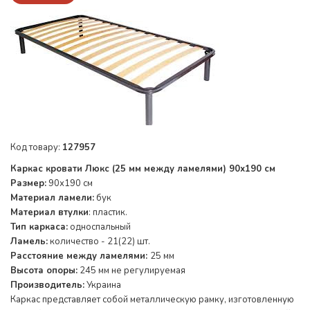
Код товару:
127957
Каркас кровати Люкс (25 мм между ламелями) 90х190 см
Размер:
90х190 см
Материал ламели:
бук
Материал втулки
: пластик.
Тип каркаса:
односпальный
Ламель:
количество - 21(22) шт.
Расстояние между ламелями:
25 мм
Высота опоры:
245 мм не регулируемая
Производитель:
Украина
Каркас представляет собой металлическую рамку, изготовленную