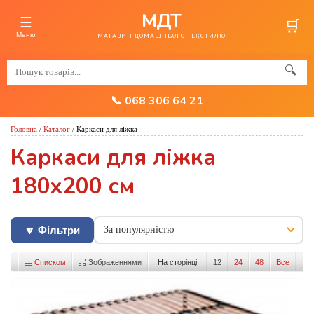
МДТ
☰
🛒
Меню
МАГАЗИН ДОМАШНЬОГО ТЕКСТИЛЮ
🔍
📞 068 306 64 21
Головна
/
Каталог
/
Каркаси для ліжка
Каркаси для ліжка
180x200 см
🔽 Фільтри
Списком
Зображеннями
На сторінці
12
24
48
Все