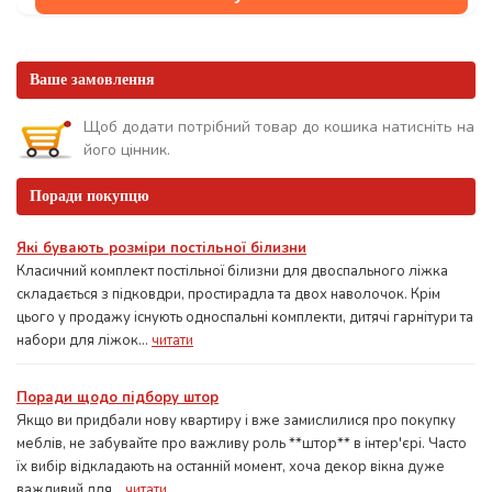
Ваше замовлення
Щоб додати потрібний товар до кошика натисніть на
його цінник.
Поради покупцю
Які бувають розміри постільної білизни
Класичний комплект постільної білизни для двоспального ліжка
складається з підковдри, простирадла та двох наволочок. Крім
цього у продажу існують односпальні комплекти, дитячі гарнітури та
набори для ліжок...
читати
Поради щодо підбору штор
Якщо ви придбали нову квартиру і вже замислилися про покупку
меблів, не забувайте про важливу роль **штор** в інтер'єрі. Часто
їх вибір відкладають на останній момент, хоча декор вікна дуже
важливий для...
читати