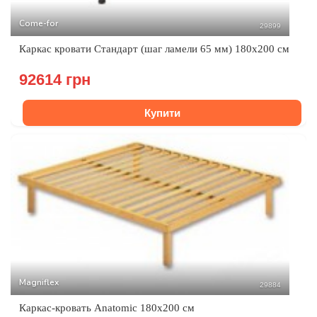
Come-for
29899
Каркас кровати Стандарт (шаг ламели 65 мм) 180х200 см
92614 грн
Купити
Magniflex
29884
Каркас-кровать Anatomic 180х200 см