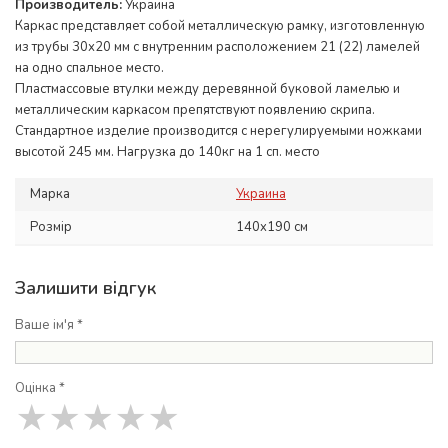
Производитель:
Украина
Каркас представляет собой металлическую рамку, изготовленную
из трубы 30х20 мм с внутренним расположением 21 (22) ламелей
на одно спальное место.
Пластмассовые втулки между деревянной буковой ламелью и
металлическим каркасом препятствуют появлению скрипа.
Стандартное изделие производится с нерегулируемыми ножками
высотой 245 мм. Нагрузка до 140кг на 1 сп. место
Марка
Украина
Розмір
140x190 см
Залишити відгук
Ваше ім'я *
Оцінка *
★
★
★
★
★