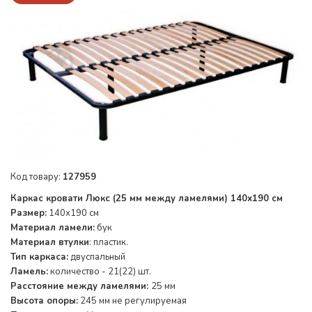
Код товару:
127959
Каркас кровати Люкс (25 мм между ламелями) 140х190 см
Размер:
140х190 см
Материал ламели:
бук
Материал втулки
: пластик.
Тип каркаса:
двуспальный
Ламель:
количество - 21(22) шт.
Расстояние между ламелями:
25 мм
Высота опоры:
245 мм не регулируемая