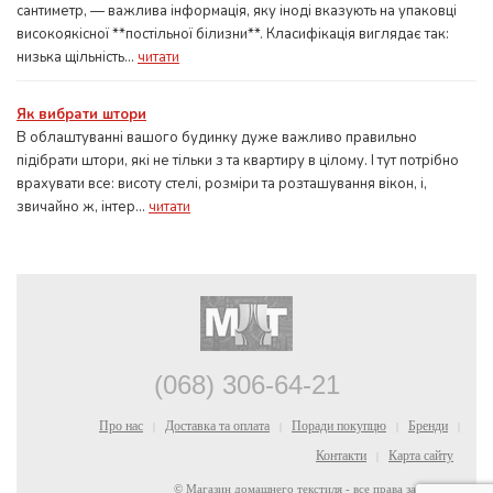
сантиметр, — важлива інформація, яку іноді вказують на упаковці
високоякісної **постільної білизни**. Класифікація виглядає так:
низька щільність...
читати
Як вибрати штори
В облаштуванні вашого будинку дуже важливо правильно
підібрати штори, які не тільки з та квартиру в цілому. І тут потрібно
врахувати все: висоту стелі, розміри та розташування вікон, і,
звичайно ж, інтер...
читати
(068) 306-64-21
Про нас
Доставка та оплата
Поради покупцю
Бренди
|
|
|
|
Контакти
Карта сайту
|
© Магазин домашнего текстиля - все права защищены