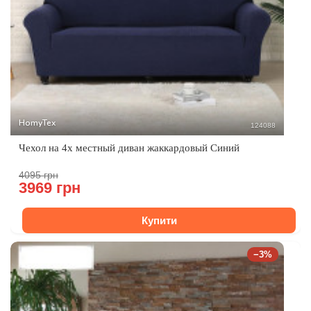
HomyTex
124088
Чехол на 4х местный диван жаккардовый Синий
4095 грн
3969 грн
Купити
−3%