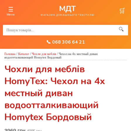
МДТ
☰
🛒
Меню
МАГАЗИН ДОМАШНЬОГО ТЕКСТИЛЮ
🔍
📞 068 306 64 21
Головна
/
Каталог
/
Чохли для меблів
/
Чехол на 4х местный диван
водоотталкивающий Homytex Бордовый
Чохли для меблів
HomyTex: Чехол на 4х
местный диван
водоотталкивающий
Homytex Бордовый
3969 грн