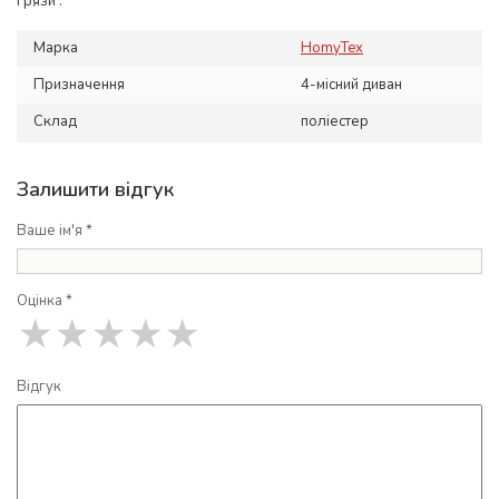
грязи .
Марка
HomyTex
Призначення
4-місний диван
Склад
поліестер
Залишити відгук
Ваше ім'я *
Оцінка *
★
★
★
★
★
Відгук