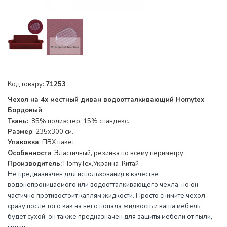
Код товару:
71253
Чехол на 4х местный диван водоотталкивающий Homytex
Бордовый
Ткань:
85% полиэстер, 15% спандекс.
Размер
: 235x300 см.
Упаковка
: ПВХ пакет.
Особенности
: Эластичный, резинка по всему периметру.
Производитель:
HomyTex,Украина-Китай
Не предназначен для использования в качестве
водонепроницаемого или водоотталкивающего чехла, но он
частично противостоит каплям жидкости. Просто снимите чехол
сразу после того как на него попала жидкость и ваша мебель
будет сухой, он также предназначен для защиты мебели от пыли,