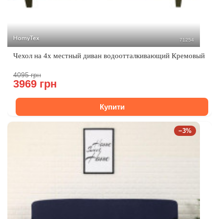
HomyTex
71254
Чехол на 4х местный диван водоотталкивающий Кремовый
4095 грн
3969 грн
Купити
−3%