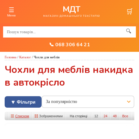
МДТ
☰
🛒
Меню
МАГАЗИН ДОМАШНЬОГО ТЕКСТИЛЮ
🔍
📞 068 306 64 21
Головна
/
Каталог
/
Чохли для меблів
Чохли для меблів накидка
в автокрісло
🔽 Фільтри
Списком
Зображеннями
На сторінці
12
24
48
Все