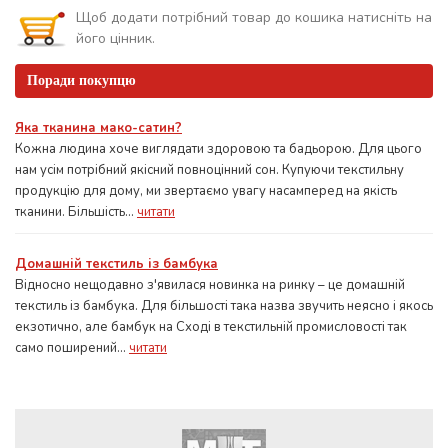
Щоб додати потрібний товар до кошика натисніть на
його цінник.
Поради покупцю
Яка тканина мако-сатин?
Кожна людина хоче виглядати здоровою та бадьорою. Для цього
нам усім потрібний якісний повноцінний сон. Купуючи текстильну
продукцію для дому, ми звертаємо увагу насамперед на якість
тканини. Більшість...
читати
Домашній текстиль із бамбука
Відносно нещодавно з'явилася новинка на ринку – це домашній
текстиль із бамбука. Для більшості така назва звучить неясно і якось
екзотично, але бамбук на Сході в текстильній промисловості так
само поширений...
читати