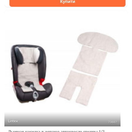
Купити
Lintex
73667
Льняная накидка в детское автокресло группы 1/2