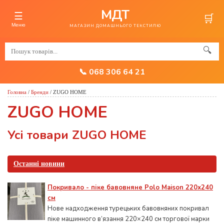
МДТ
☰
🛒
Меню
МАГАЗИН ДОМАШНЬОГО ТЕКСТИЛЮ
🔍
📞 068 306 64 21
Головна
/
Бренди
/
ZUGO HOME
ZUGO HOME
Усі товари ZUGO HOME
Останні новини
Покривало - піке бавовняне Polo Maison 220х240
см
Нове надходження турецьких бавовняних покривал
піке машинного в’язання 220×240 см торгової марки