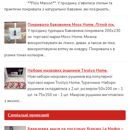
**Polo Maison**. У продажу з’явилися стильні та
практичні покривала з натуральної бавовни, які поєднують...
Покривало бавовняне Moss Home. Літній пік.
У продажу турецька бавовняна покривала 200x230
см. торгової марки Moss Home. Можна
використовувати як ліжко, диван, а також як піке,
використовуючи влітку як ковдру. Покривала є в
різних тонах кольорів...
Набори махрових рушників Tivolyo Home.
Нові набори махрових рушників від популярної
торгової марки Tivolyo Home, Туреччина. Набори
рушників складаються з 2 шт. розміром 50x100 см – 1
шт. та 75х150 см - 1 шт. Махрові рушники виготовлені
з якісної...
Спеціальні пропозиції
Березнева акція на постільну білизну La Modno –