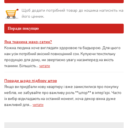
Щоб додати потрібний товар до кошика натисніть на
його цінник.
Поради покупцю
Яка тканина мако-сатин?
Кожна людина хоче виглядати здоровою та бадьорою. Для цього
нам усім потрібний якісний повноцінний сон. Купуючи текстильну
продукцію для дому, ми звертаємо увагу насамперед на якість
тканини. Більшість...
читати
Поради щодо підбору штор
Якщо ви придбали нову квартиру і вже замислилися про покупку
меблів, не забувайте про важливу роль **штор** в інтер'єрі. Часто
їх вибір відкладають на останній момент, хоча декор вікна дуже
важливий для...
читати