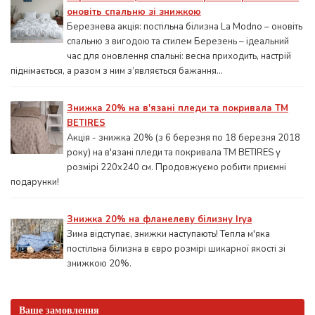
оновіть спальню зі знижкою
Березнева акція: постільна білизна La Modno – оновіть
спальню з вигодою та стилем Березень – ідеальний
час для оновлення спальні: весна приходить, настрій
піднімається, а разом з ним з’являється бажання...
Знижка 20% на в'язані пледи та покривала ТМ
BETIRES
Акція - знижка 20% (з 6 березня по 18 березня 2018
року) на в'язані пледи та покривала ТМ BETIRES у
розмірі 220х240 см. Продовжуємо робити приємні
подарунки!
Знижка 20% на фланелеву білизну Irya
Зима відступає, знижки наступають! Тепла м'яка
постільна білизна в євро розмірі шикарної якості зі
знижкою 20%.
Ваше замовлення