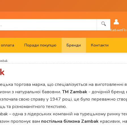
👤
🔍
Кабінет
По
 оплата
Поради покупцю
Бренди
Контакти
ambak
k
ецька торгова марка, що спеціалізується на виготовленні я
лизни з натуральної бавовни.
ТМ Zambak
- дочірній бренд 
озпочала свою справу у 1947 році, це було переважно ств
ць та різноманітного текстилю.
mbak – одна з лідерських компаній на турецькому ринку т
газин пропонує вам
постільна білизна Zambak
красивих, н