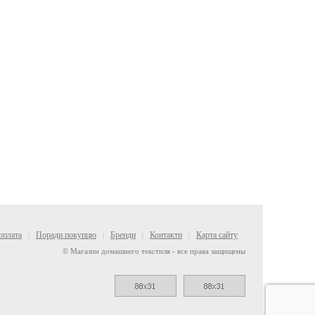
оплата
Поради покупцю
Бренди
Контакти
Карта сайту
|
|
|
|
© Магазин домашнего текстиля - все права защищены