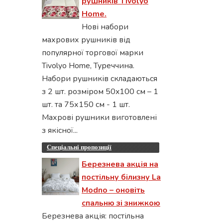
рушників Tivolyo
Home.
Нові набори
махрових рушників від
популярної торгової марки
Tivolyo Home, Туреччина.
Набори рушників складаються
з 2 шт. розміром 50x100 см – 1
шт. та 75х150 см - 1 шт.
Махрові рушники виготовлені
з якісної...
Спеціальні пропозиції
Березнева акція на
постільну білизну La
Modno – оновіть
спальню зі знижкою
Березнева акція: постільна