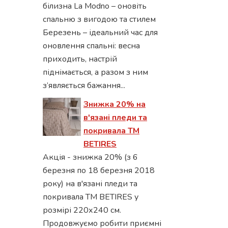
білизна La Modno – оновіть
спальню з вигодою та стилем
Березень – ідеальний час для
оновлення спальні: весна
приходить, настрій
піднімається, а разом з ним
з’являється бажання...
Знижка 20% на
в'язані пледи та
покривала ТМ
BETIRES
Акція - знижка 20% (з 6
березня по 18 березня 2018
року) на в'язані пледи та
покривала ТМ BETIRES у
розмірі 220х240 см.
Продовжуємо робити приємні