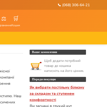
📞 (068) 306-64-21
⚖️
🛒
рівняння
Кошик
Ваше замовлення
Щоб додати потрібний
товар до кошика
кісної
натисніть на його цінник.
компанії
Поради покупцю
орення
Як вибрати постільну білизну
за складом та ступенем
екстилю. Наш
комфортності
асичених
Ви загнані в глухий кут