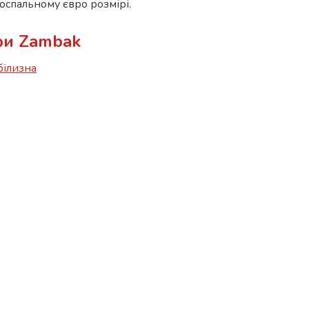
воспальному євро розмірі.
ари Zambak
білизна