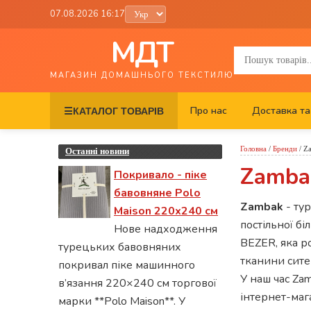
07.08.2026 16:17
МДТ
МАГАЗИН ДОМАШНЬОГО ТЕКСТИЛЮ
Про нас
Доставка та
☰
КАТАЛОГ ТОВАРІВ
Головна
/
Бренди
/
Z
Останні новини
Zamba
Покривало - піке
бавовняне Polo
Zambak
- тур
Maison 220х240 см
постільної бі
Нове надходження
BEZER, яка р
турецьких бавовняних
тканини сите
покривал піке машинного
У наш час Za
в’язання 220×240 см торгової
інтернет-ма
марки **Polo Maison**. У