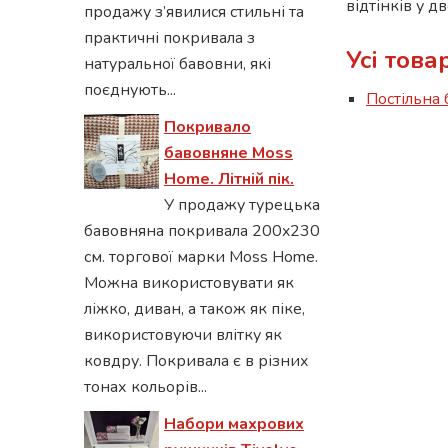
відтінків у д
продажу з’явилися стильні та
практичні покривала з
Усі тов
натуральної бавовни, які
поєднують...
Постільна 
Покривало
бавовняне Moss
Home. Літній пік.
У продажу турецька
бавовняна покривала 200x230
см. торгової марки Moss Home.
Можна використовувати як
ліжко, диван, а також як піке,
використовуючи влітку як
ковдру. Покривала є в різних
тонах кольорів...
Набори махрових